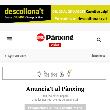
Digital
Subscriu-te
8, agost del 2026
Anuncia't al Pànxing
Impulsa el teu negoci
amb les nostres revistes de proximitat
Promociona el meu establiment