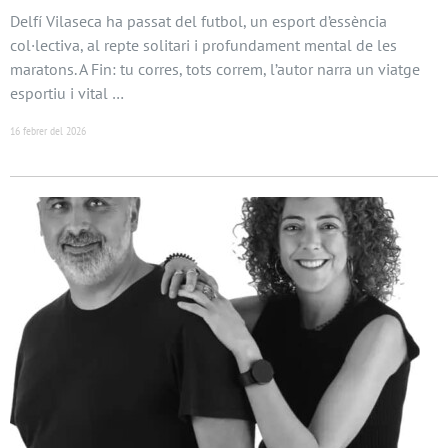
Delfí Vilaseca ha passat del futbol, un esport d’essència
col·lectiva, al repte solitari i profundament mental de les
maratons. A Fin: tu corres, tots correm, l’autor narra un viatge
esportiu i vital …
16 febrer del 2026