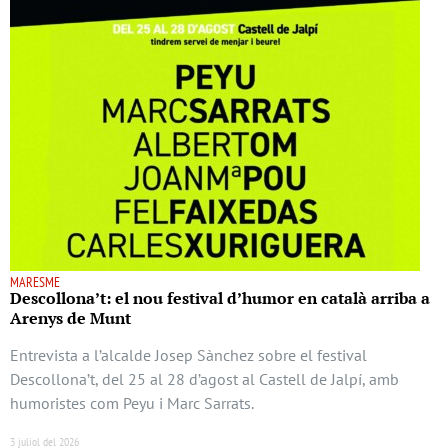
MARESME
Descollona’t: el nou festival d’humor en català arriba a
Arenys de Munt
Entrevista a l’alcalde Josep Sànchez sobre el festival
Descollona’t, del 25 al 28 d’agost al Castell de Jalpí, amb
humoristes com Peyu i Marc Sarrats.
3 juliol del 2026