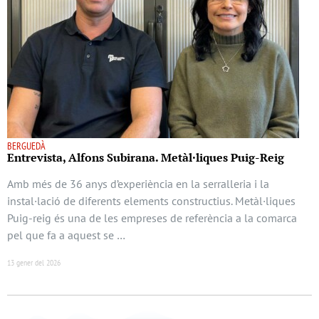
BERGUEDÀ
Entrevista, Alfons Subirana. Metàl·liques Puig-Reig
Amb més de 36 anys d’experiència en la serralleria i la
instal·lació de diferents elements constructius. Metàl·liques
Puig-reig és una de les empreses de referència a la comarca
pel que fa a aquest se …
13 gener del 2026