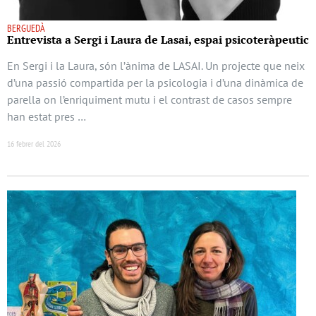
BERGUEDÀ
Entrevista a Sergi i Laura de Lasai, espai psicoteràpeutic
En Sergi i la Laura, són l’ànima de LASAI. Un projecte que neix
d’una passió compartida per la psicologia i d’una dinàmica de
parella on l’enriquiment mutu i el contrast de casos sempre
han estat pres …
16 febrer del 2026