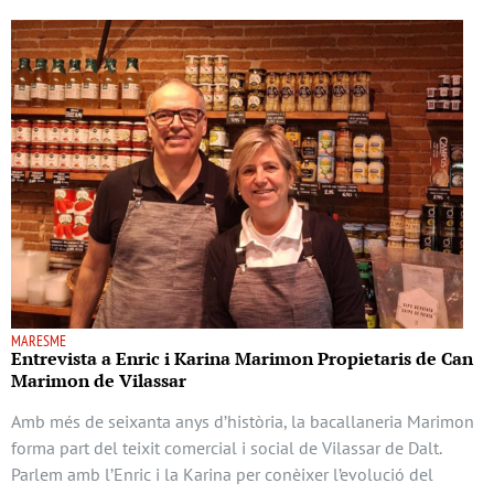
MARESME
Entrevista a Enric i Karina Marimon Propietaris de Can
Marimon de Vilassar
Amb més de seixanta anys d’història, la bacallaneria Marimon
forma part del teixit comercial i social de Vilassar de Dalt.
Parlem amb l’Enric i la Karina per conèixer l’evolució del