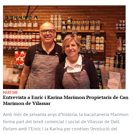
MARESME
Entrevista a Enric i Karina Marimon Propietaris de Can
Marimon de Vilassar
Amb més de seixanta anys d’història, la bacallaneria Marimon
forma part del teixit comercial i social de Vilassar de Dalt.
Parlem amb l’Enric i la Karina per conèixer l’evolució del