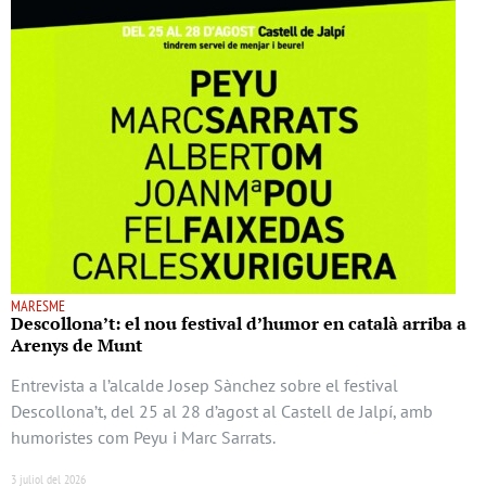
MARESME
Descollona’t: el nou festival d’humor en català arriba a
Arenys de Munt
Entrevista a l’alcalde Josep Sànchez sobre el festival
Descollona’t, del 25 al 28 d’agost al Castell de Jalpí, amb
humoristes com Peyu i Marc Sarrats.
3 juliol del 2026