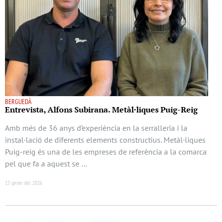
BERGUEDÀ
Entrevista, Alfons Subirana. Metàl·liques Puig-Reig
Amb més de 36 anys d’experiència en la serralleria i la
instal·lació de diferents elements constructius. Metàl·liques
Puig-reig és una de les empreses de referència a la comarca
pel que fa a aquest se …
13 gener del 2026