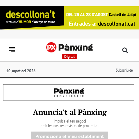
Digital
Subscriu-te
10, agost del 2026
Anuncia't al Pànxing
Impulsa el teu negoci
amb les nostres revistes de proximitat
Promociona el meu establiment