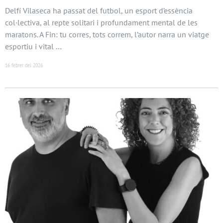
Delfí Vilaseca ha passat del futbol, un esport d’essència
col·lectiva, al repte solitari i profundament mental de les
maratons. A Fin: tu corres, tots correm, l’autor narra un viatge
esportiu i vital …
16 febrer del 2026