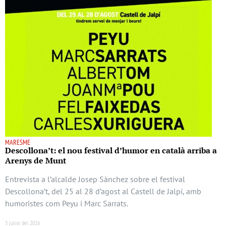
MARESME
Descollona’t: el nou festival d’humor en català arriba a
Arenys de Munt
Entrevista a l’alcalde Josep Sànchez sobre el festival
Descollona’t, del 25 al 28 d’agost al Castell de Jalpí, amb
humoristes com Peyu i Marc Sarrats.
3 juliol del 2026