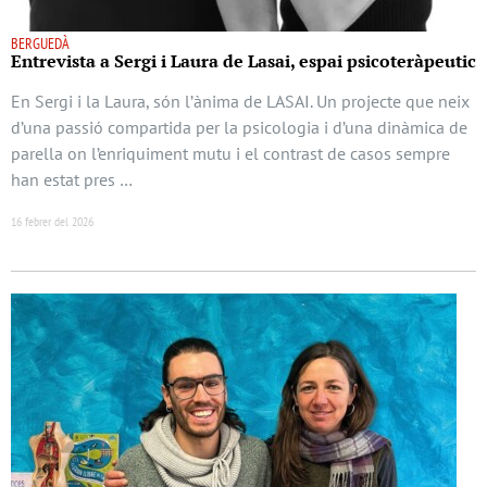
BERGUEDÀ
Entrevista a Sergi i Laura de Lasai, espai psicoteràpeutic
En Sergi i la Laura, són l’ànima de LASAI. Un projecte que neix
d’una passió compartida per la psicologia i d’una dinàmica de
parella on l’enriquiment mutu i el contrast de casos sempre
han estat pres …
16 febrer del 2026