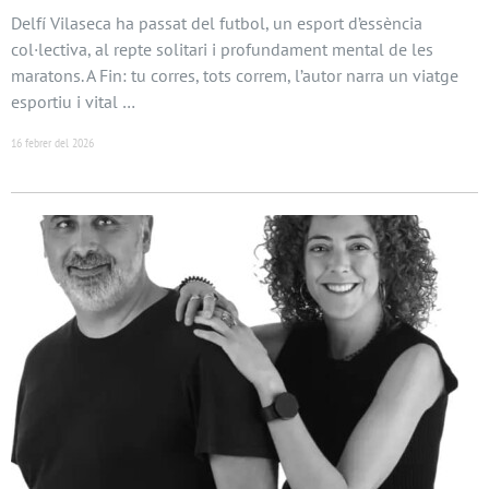
Delfí Vilaseca ha passat del futbol, un esport d’essència
col·lectiva, al repte solitari i profundament mental de les
maratons. A Fin: tu corres, tots correm, l’autor narra un viatge
esportiu i vital …
16 febrer del 2026