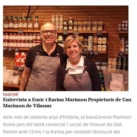
MARESME
Entrevista a Enric i Karina Marimon Propietaris de Can
Marimon de Vilassar
Amb més de seixanta anys d’història, la bacallaneria Marimon
forma part del teixit comercial i social de Vilassar de Dalt.
Parlem amb l’Enric i la Karina per conèixer l’evolució del