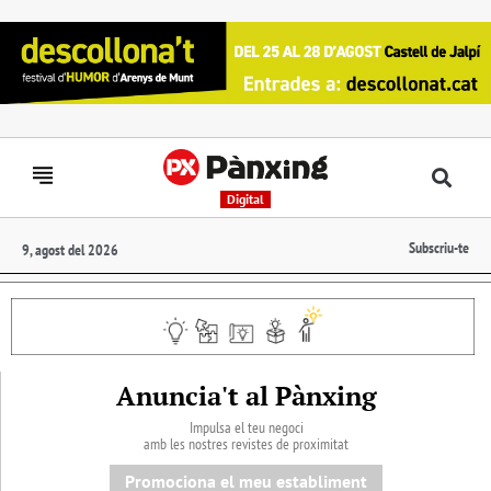
Digital
Subscriu-te
9, agost del 2026
Anuncia't al Pànxing
Impulsa el teu negoci
amb les nostres revistes de proximitat
Promociona el meu establiment