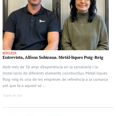
BERGUEDÀ
Entrevista, Alfons Subirana. Metàl·liques Puig-Reig
Amb més de 36 anys d’experiència en la serralleria i la
instal·lació de diferents elements constructius. Metàl·liques
Puig-reig és una de les empreses de referència a la comarca
pel que fa a aquest se …
13 gener del 2026