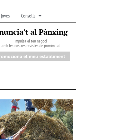
 joves
Consells
nuncia't al Pànxing
Impulsa el teu negoci
amb les nostres revistes de proximitat
romociona el meu establiment