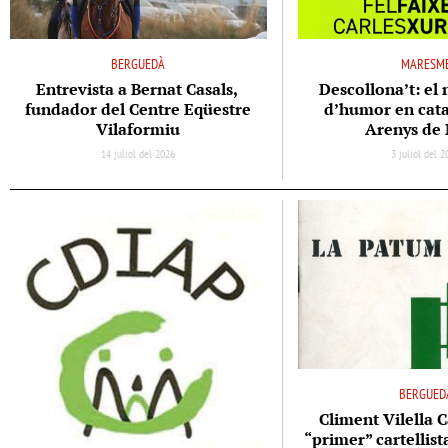
BERGUEDÀ
MARESM
Entrevista a Bernat Casals,
Descollona’t: el 
fundador del Centre Eqüestre
d’humor en cata
Vilaformiu
Arenys de
14 juliol del 2026
3 juliol del 
BERGUED
Climent Vilella C
“primer” cartellis