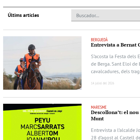
Últims artícles
BERGUEDÀ
Entrevista a Bernat 
S’acosta la Festa dels 
de Berga. Sant Eloi de 
cavalcadures, dels trag
14 juliol del 2026
MARESME
Descollona’t: el nou
Munt
Entrevista a l’alcalde 
28 d’agost al Castell d