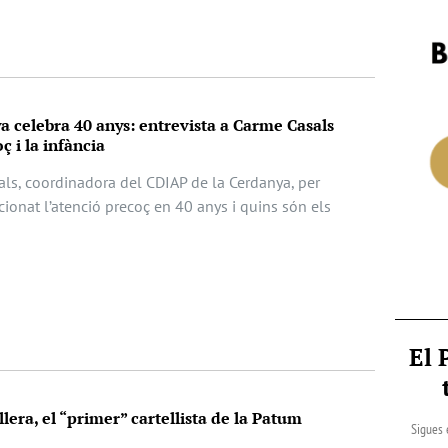
 celebra 40 anys: entrevista a Carme Casals
ç i la infància
als, coordinadora del CDIAP de la Cerdanya, per
ionat l’atenció precoç en 40 anys i quins són els
El 
lera, el “primer” cartellista de la Patum
Sigues 