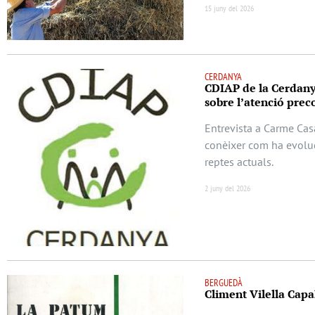
15 juny del 2026
CERDANYA
CDIAP de la Cerdanya
sobre l’atenció preco
Entrevista a Carme Cas
conèixer com ha evoluc
reptes actuals.
2 juny del 2026
BERGUEDÀ
Climent Vilella Capal