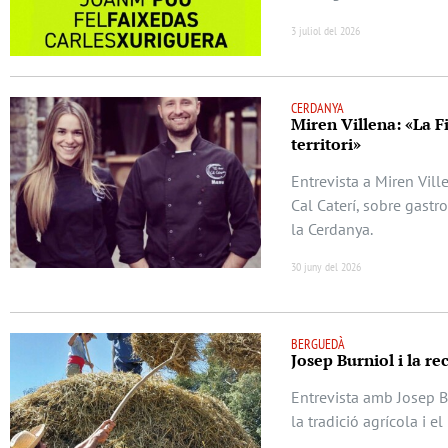
3 juliol del 2026
CERDANYA
Miren Villena: «La F
territori»
Entrevista a Miren Vill
Cal Caterí, sobre gastr
la Cerdanya.
30 juny del 2026
BERGUEDÀ
Josep Burniol i la re
Entrevista amb Josep Bu
la tradició agrícola i e