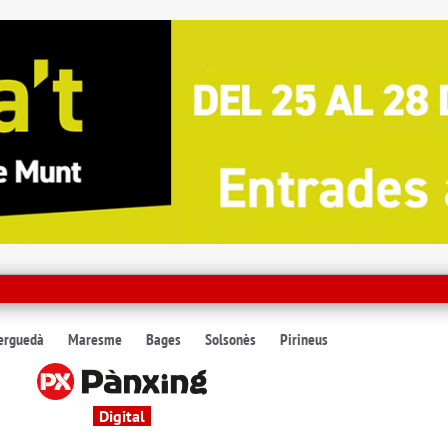
erguedà
Maresme
Bages
Solsonès
Pirineus
Digital