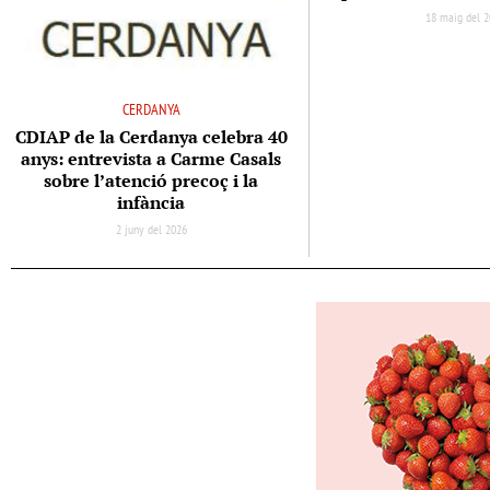
18 maig del 
CERDANYA
CDIAP de la Cerdanya celebra 40
anys: entrevista a Carme Casals
sobre l’atenció precoç i la
infància
2 juny del 2026