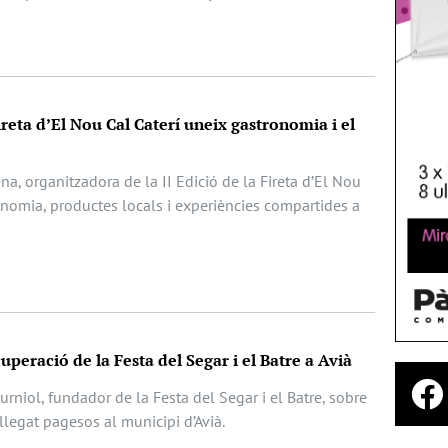
ireta d’El Nou Cal Caterí uneix gastronomia i el
ena, organitzadora de la II Edició de la Fireta d’El Nou
onomia, productes locals i experiències compartides a
cuperació de la Festa del Segar i el Batre a Avià
rniol, fundador de la Festa del Segar i el Batre, sobre
l llegat pagesos al municipi d’Avià.