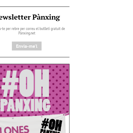
ewsletter Pànxing
-te per rebre per correu el butlletí gratuït de
Pànxing.net​
Envia-me'l