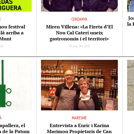
Jo
E
CERDANYA
la 
nou festival
Miren Villena: «La Fireta d’El
là arriba a
Nou Cal Caterí uneix
 Munt
gastronomia i el territori»
2026
30 juny del 2026
À
MARESME
apallera, el
Entrevista a Enric i Karina
ta de la Patum
Marimon Propietaris de Can