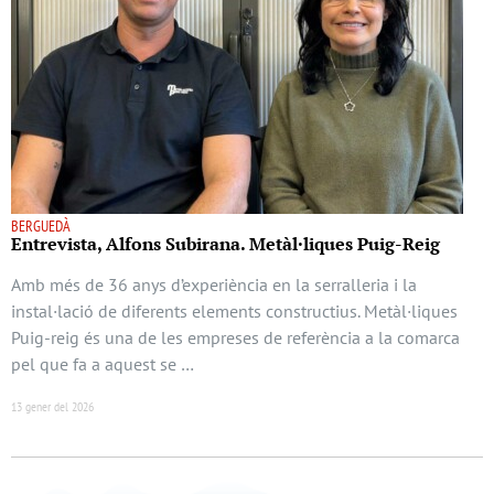
BERGUEDÀ
Entrevista, Alfons Subirana. Metàl·liques Puig-Reig
Amb més de 36 anys d’experiència en la serralleria i la
instal·lació de diferents elements constructius. Metàl·liques
Puig-reig és una de les empreses de referència a la comarca
pel que fa a aquest se …
13 gener del 2026