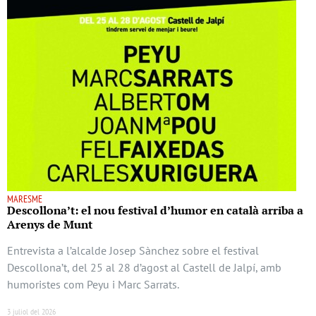
MARESME
Descollona’t: el nou festival d’humor en català arriba a
Arenys de Munt
Entrevista a l’alcalde Josep Sànchez sobre el festival
Descollona’t, del 25 al 28 d’agost al Castell de Jalpí, amb
humoristes com Peyu i Marc Sarrats.
3 juliol del 2026