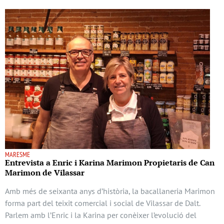
MARESME
Entrevista a Enric i Karina Marimon Propietaris de Can
Marimon de Vilassar
Amb més de seixanta anys d’història, la bacallaneria Marimon
forma part del teixit comercial i social de Vilassar de Dalt.
Parlem amb l’Enric i la Karina per conèixer l’evolució del