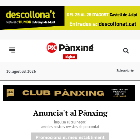
Digital
Subscriu-te
10, agost del 2026
Anuncia't al Pànxing
Impulsa el teu negoci
amb les nostres revistes de proximitat
Promociona el meu establiment