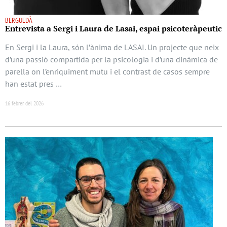
BERGUEDÀ
Entrevista a Sergi i Laura de Lasai, espai psicoteràpeutic
En Sergi i la Laura, són l’ànima de LASAI. Un projecte que neix
d’una passió compartida per la psicologia i d’una dinàmica de
parella on l’enriquiment mutu i el contrast de casos sempre
han estat pres …
16 febrer del 2026