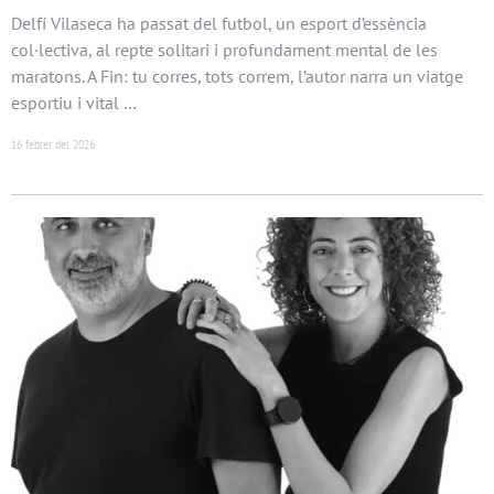
Delfí Vilaseca ha passat del futbol, un esport d’essència
col·lectiva, al repte solitari i profundament mental de les
maratons. A Fin: tu corres, tots correm, l’autor narra un viatge
esportiu i vital …
16 febrer del 2026