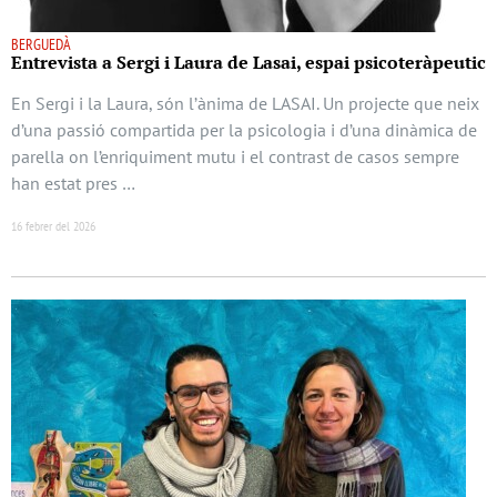
BERGUEDÀ
Entrevista a Sergi i Laura de Lasai, espai psicoteràpeutic
En Sergi i la Laura, són l’ànima de LASAI. Un projecte que neix
d’una passió compartida per la psicologia i d’una dinàmica de
parella on l’enriquiment mutu i el contrast de casos sempre
han estat pres …
16 febrer del 2026