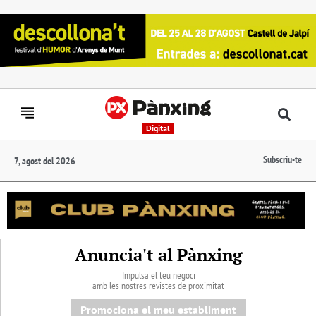
Digital
Subscriu-te
7, agost del 2026
Anuncia't al Pànxing
Impulsa el teu negoci
amb les nostres revistes de proximitat
Promociona el meu establiment