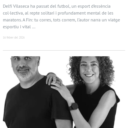
Delfí Vilaseca ha passat del futbol, un esport d’essència
col·lectiva, al repte solitari i profundament mental de les
maratons. A Fin: tu corres, tots correm, l’autor narra un viatge
esportiu i vital …
16 febrer del 2026