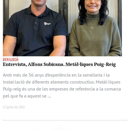
BERGUEDÀ
Entrevista, Alfons Subirana. Metàl·liques Puig-Reig
Amb més de 36 anys d’experiència en la serralleria i la
instal·lació de diferents elements constructius. Metàl·liques
Puig-reig és una de les empreses de referència a la comarca
pel que fa a aquest se …
13 gener del 2026