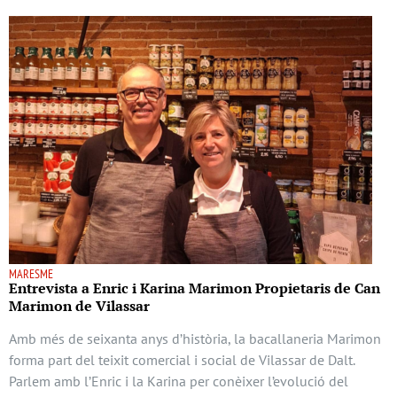
MARESME
Entrevista a Enric i Karina Marimon Propietaris de Can
Marimon de Vilassar
Amb més de seixanta anys d’història, la bacallaneria Marimon
forma part del teixit comercial i social de Vilassar de Dalt.
Parlem amb l’Enric i la Karina per conèixer l’evolució del