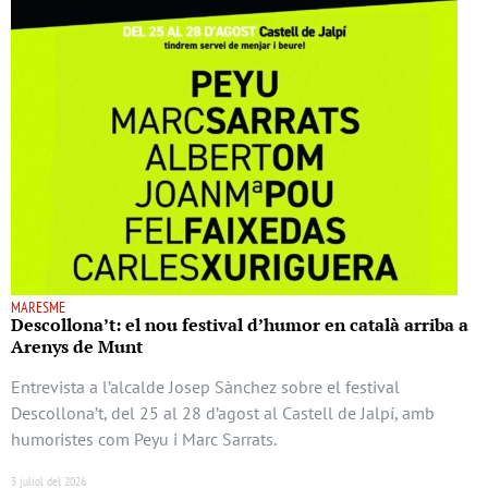
MARESME
Descollona’t: el nou festival d’humor en català arriba a
Arenys de Munt
Entrevista a l’alcalde Josep Sànchez sobre el festival
Descollona’t, del 25 al 28 d’agost al Castell de Jalpí, amb
humoristes com Peyu i Marc Sarrats.
3 juliol del 2026