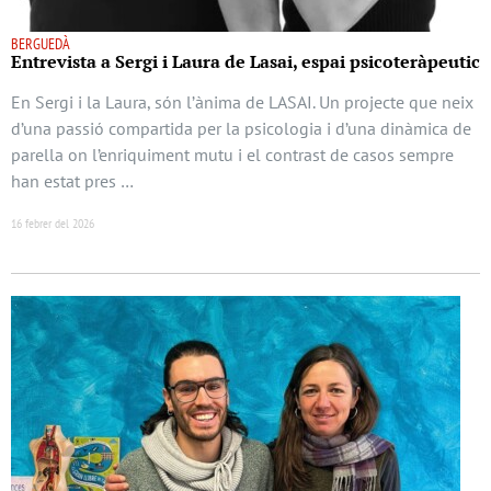
BERGUEDÀ
Entrevista a Sergi i Laura de Lasai, espai psicoteràpeutic
En Sergi i la Laura, són l’ànima de LASAI. Un projecte que neix
d’una passió compartida per la psicologia i d’una dinàmica de
parella on l’enriquiment mutu i el contrast de casos sempre
han estat pres …
16 febrer del 2026