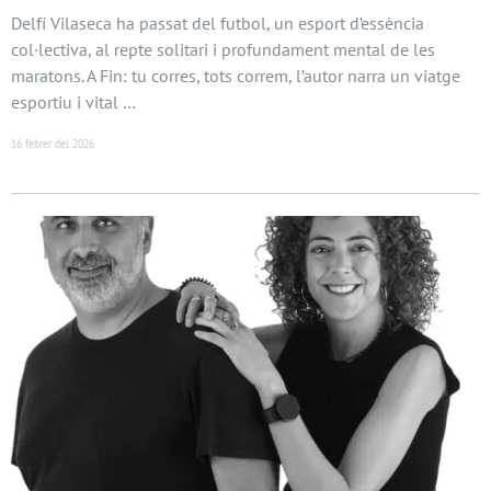
Delfí Vilaseca ha passat del futbol, un esport d’essència
col·lectiva, al repte solitari i profundament mental de les
maratons. A Fin: tu corres, tots correm, l’autor narra un viatge
esportiu i vital …
16 febrer del 2026