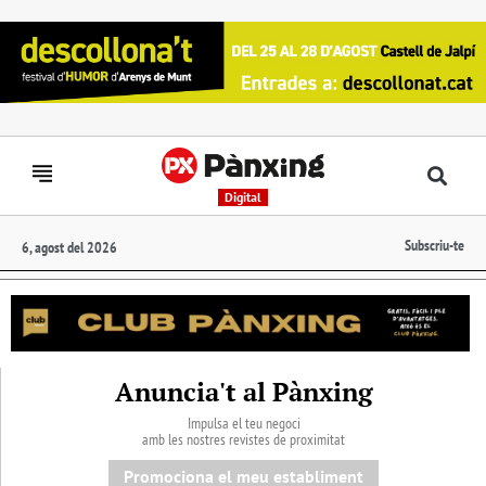
Digital
Subscriu-te
6, agost del 2026
Anuncia't al Pànxing
Impulsa el teu negoci
amb les nostres revistes de proximitat
Promociona el meu establiment