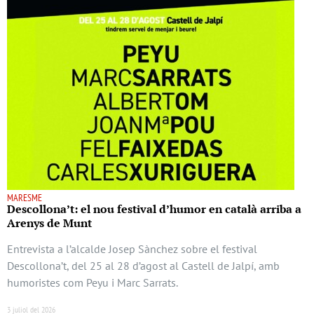
MARESME
Descollona’t: el nou festival d’humor en català arriba a
Arenys de Munt
Entrevista a l’alcalde Josep Sànchez sobre el festival
Descollona’t, del 25 al 28 d’agost al Castell de Jalpí, amb
humoristes com Peyu i Marc Sarrats.
3 juliol del 2026