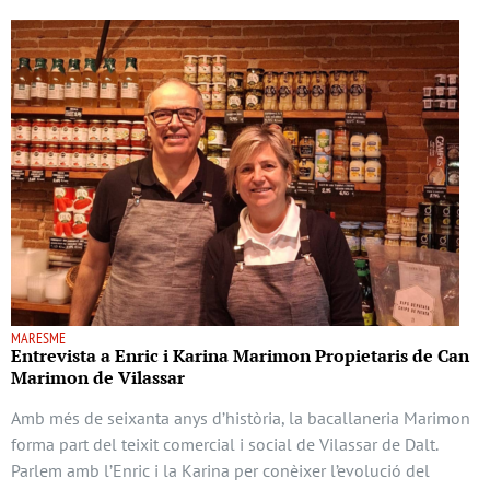
MARESME
Entrevista a Enric i Karina Marimon Propietaris de Can
Marimon de Vilassar
Amb més de seixanta anys d’història, la bacallaneria Marimon
forma part del teixit comercial i social de Vilassar de Dalt.
Parlem amb l’Enric i la Karina per conèixer l’evolució del