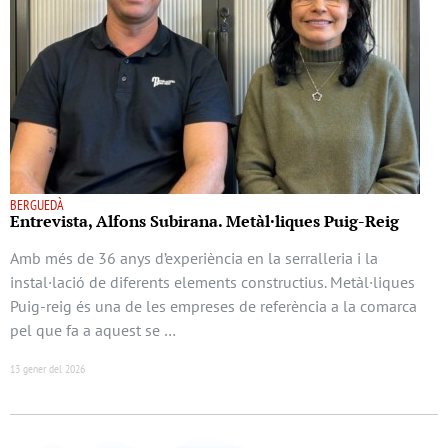
BERGUEDÀ
Entrevista, Alfons Subirana. Metàl·liques Puig-Reig
Amb més de 36 anys d’experiència en la serralleria i la
instal·lació de diferents elements constructius. Metàl·liques
Puig-reig és una de les empreses de referència a la comarca
pel que fa a aquest se …
13 gener del 2026