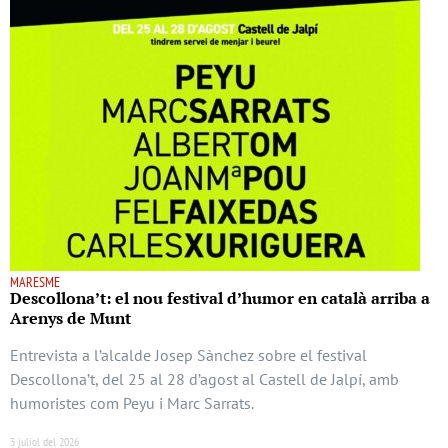
MARESME
Descollona’t: el nou festival d’humor en català arriba a
Arenys de Munt
Entrevista a l’alcalde Josep Sànchez sobre el festival
Descollona’t, del 25 al 28 d’agost al Castell de Jalpí, amb
humoristes com Peyu i Marc Sarrats.
3 juliol del 2026