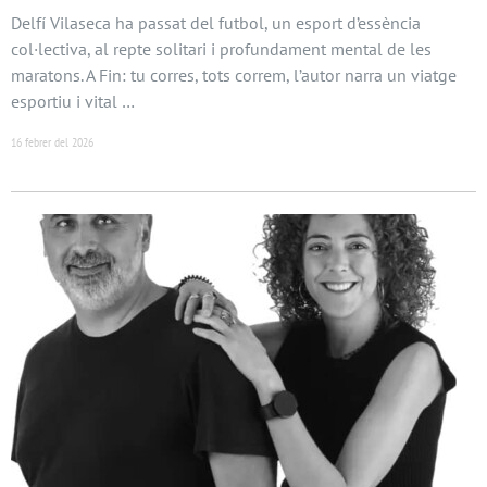
Delfí Vilaseca ha passat del futbol, un esport d’essència
col·lectiva, al repte solitari i profundament mental de les
maratons. A Fin: tu corres, tots correm, l’autor narra un viatge
esportiu i vital …
16 febrer del 2026