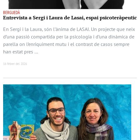
BERGUEDÀ
Entrevista a Sergi i Laura de Lasai, espai psicoteràpeutic
En Sergi i la Laura, són l’ànima de LASAI. Un projecte que neix
d’una passió compartida per la psicologia i d’una dinàmica de
parella on l’enriquiment mutu i el contrast de casos sempre
han estat pres …
16 febrer del 2026