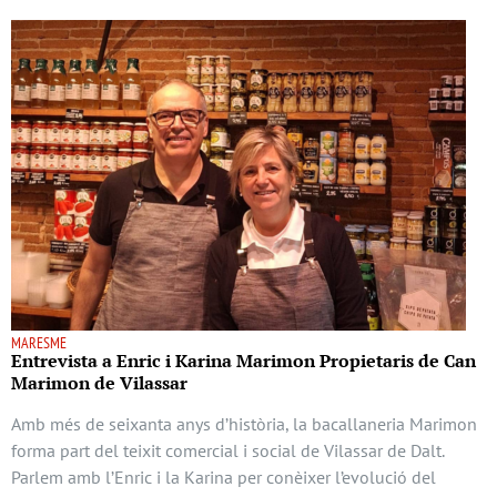
MARESME
Entrevista a Enric i Karina Marimon Propietaris de Can
Marimon de Vilassar
Amb més de seixanta anys d’història, la bacallaneria Marimon
forma part del teixit comercial i social de Vilassar de Dalt.
Parlem amb l’Enric i la Karina per conèixer l’evolució del