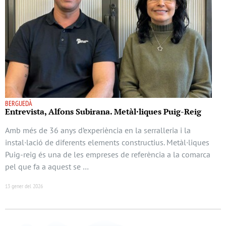
BERGUEDÀ
Entrevista, Alfons Subirana. Metàl·liques Puig-Reig
Amb més de 36 anys d’experiència en la serralleria i la
instal·lació de diferents elements constructius. Metàl·liques
Puig-reig és una de les empreses de referència a la comarca
pel que fa a aquest se …
13 gener del 2026