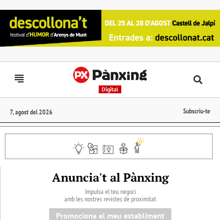
Digital
Subscriu-te
7, agost del 2026
Anuncia't al Pànxing
Impulsa el teu negoci
amb les nostres revistes de proximitat
Promociona el meu establiment