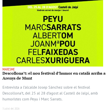
MARESME
Descollona’t: el nou festival d’humor en català arriba a
Arenys de Munt
Entrevista a l’alcalde Josep Sànchez sobre el festival
Descollona’t, del 25 al 28 d’agost al Castell de Jalpí, amb
humoristes com Peyu i Marc Sarrats.
3 juliol del 2026