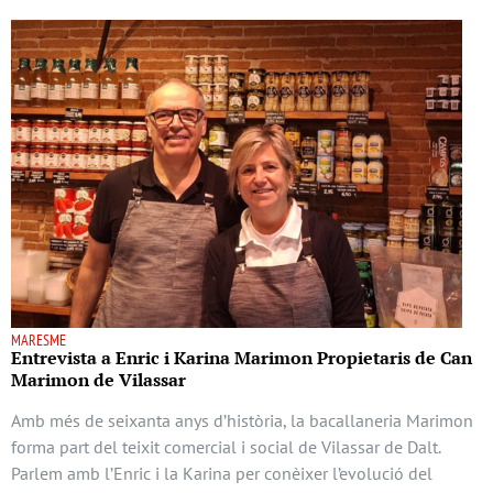
MARESME
Entrevista a Enric i Karina Marimon Propietaris de Can
Marimon de Vilassar
Amb més de seixanta anys d’història, la bacallaneria Marimon
forma part del teixit comercial i social de Vilassar de Dalt.
Parlem amb l’Enric i la Karina per conèixer l’evolució del