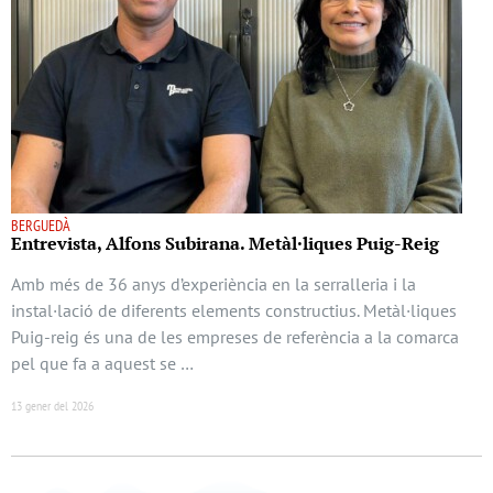
BERGUEDÀ
Entrevista, Alfons Subirana. Metàl·liques Puig-Reig
Amb més de 36 anys d’experiència en la serralleria i la
instal·lació de diferents elements constructius. Metàl·liques
Puig-reig és una de les empreses de referència a la comarca
pel que fa a aquest se …
13 gener del 2026