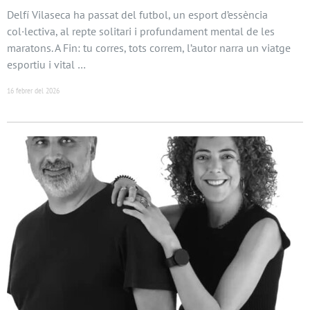
Delfí Vilaseca ha passat del futbol, un esport d’essència
col·lectiva, al repte solitari i profundament mental de les
maratons. A Fin: tu corres, tots correm, l’autor narra un viatge
esportiu i vital …
16 febrer del 2026