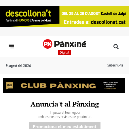
Digital
Subscriu-te
9, agost del 2026
Anuncia't al Pànxing
Impulsa el teu negoci
amb les nostres revistes de proximitat
Promociona el meu establiment