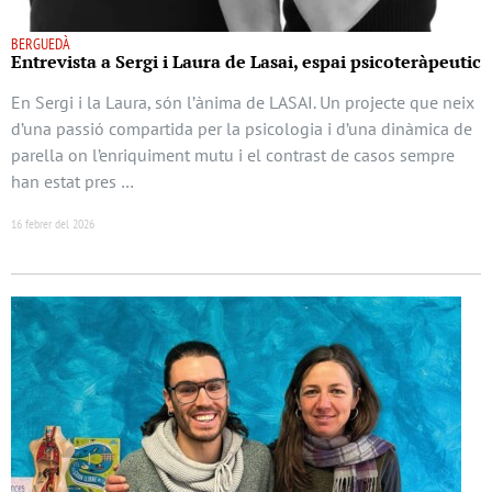
BERGUEDÀ
Entrevista a Sergi i Laura de Lasai, espai psicoteràpeutic
En Sergi i la Laura, són l’ànima de LASAI. Un projecte que neix
d’una passió compartida per la psicologia i d’una dinàmica de
parella on l’enriquiment mutu i el contrast de casos sempre
han estat pres …
16 febrer del 2026