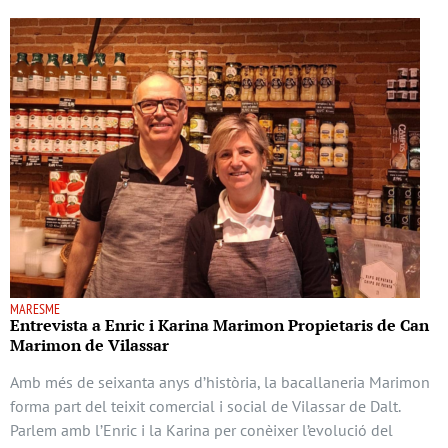
MARESME
Entrevista a Enric i Karina Marimon Propietaris de Can
Marimon de Vilassar
Amb més de seixanta anys d’història, la bacallaneria Marimon
forma part del teixit comercial i social de Vilassar de Dalt.
Parlem amb l’Enric i la Karina per conèixer l’evolució del