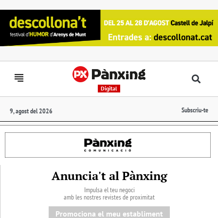
Digital
Subscriu-te
9, agost del 2026
Anuncia't al Pànxing
Impulsa el teu negoci
amb les nostres revistes de proximitat
Promociona el meu establiment