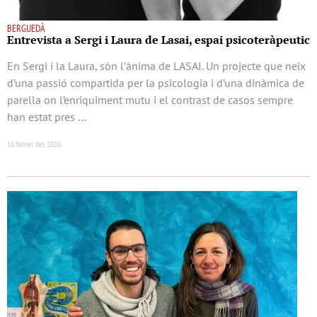
BERGUEDÀ
Entrevista a Sergi i Laura de Lasai, espai psicoteràpeutic
En Sergi i la Laura, són l’ànima de LASAI. Un projecte que neix
d’una passió compartida per la psicologia i d’una dinàmica de
parella on l’enriquiment mutu i el contrast de casos sempre
han estat pres …
16 febrer del 2026