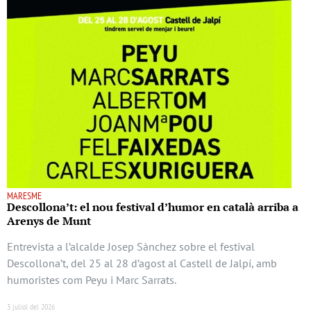
MARESME
Descollona’t: el nou festival d’humor en català arriba a
Arenys de Munt
Entrevista a l’alcalde Josep Sànchez sobre el festival
Descollona’t, del 25 al 28 d’agost al Castell de Jalpí, amb
humoristes com Peyu i Marc Sarrats.
3 juliol del 2026