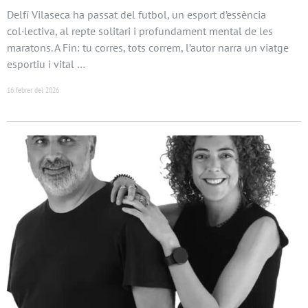
Delfí Vilaseca ha passat del futbol, un esport d’essència
col·lectiva, al repte solitari i profundament mental de les
maratons. A Fin: tu corres, tots correm, l’autor narra un viatge
esportiu i vital …
16 febrer del 2026