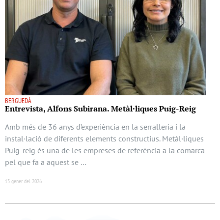
BERGUEDÀ
Entrevista, Alfons Subirana. Metàl·liques Puig-Reig
Amb més de 36 anys d’experiència en la serralleria i la
instal·lació de diferents elements constructius. Metàl·liques
Puig-reig és una de les empreses de referència a la comarca
pel que fa a aquest se …
13 gener del 2026