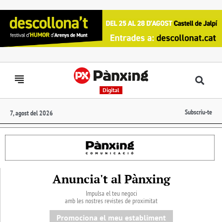
Digital
Subscriu-te
7, agost del 2026
Anuncia't al Pànxing
Impulsa el teu negoci
amb les nostres revistes de proximitat
Promociona el meu establiment