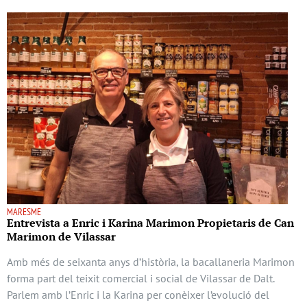
MARESME
Entrevista a Enric i Karina Marimon Propietaris de Can
Marimon de Vilassar
Amb més de seixanta anys d’història, la bacallaneria Marimon
forma part del teixit comercial i social de Vilassar de Dalt.
Parlem amb l’Enric i la Karina per conèixer l’evolució del