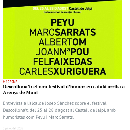
MARESME
Descollona’t: el nou festival d’humor en català arriba a
Arenys de Munt
Entrevista a l’alcalde Josep Sànchez sobre el festival
Descollona’t, del 25 al 28 d’agost al Castell de Jalpí, amb
humoristes com Peyu i Marc Sarrats.
3 juliol del 2026