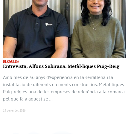
BERGUEDÀ
Entrevista, Alfons Subirana. Metàl·liques Puig-Reig
Amb més de 36 anys d’experiència en la serralleria i la
instal·lació de diferents elements constructius. Metàl·liques
Puig-reig és una de les empreses de referència a la comarca
pel que fa a aquest se …
13 gener del 2026