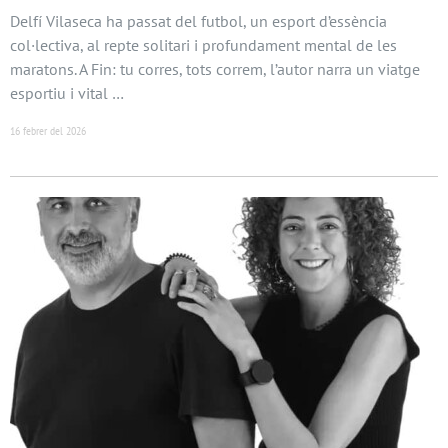
Delfí Vilaseca ha passat del futbol, un esport d’essència
col·lectiva, al repte solitari i profundament mental de les
maratons. A Fin: tu corres, tots correm, l’autor narra un viatge
esportiu i vital …
16 febrer del 2026