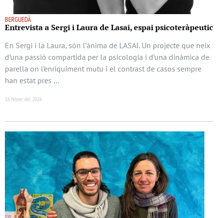
BERGUEDÀ
Entrevista a Sergi i Laura de Lasai, espai psicoteràpeutic
En Sergi i la Laura, són l’ànima de LASAI. Un projecte que neix
d’una passió compartida per la psicologia i d’una dinàmica de
parella on l’enriquiment mutu i el contrast de casos sempre
han estat pres …
16 febrer del 2026