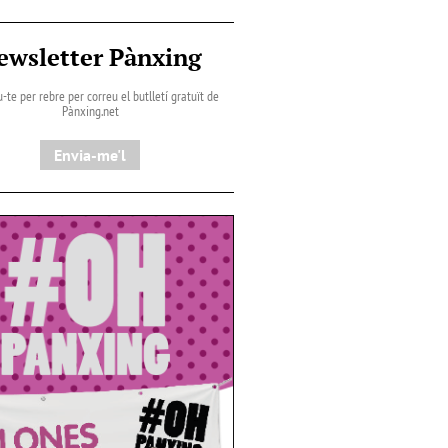
ewsletter Pànxing
-te per rebre per correu el butlletí gratuït de
Pànxing.net​
Envia-me'l