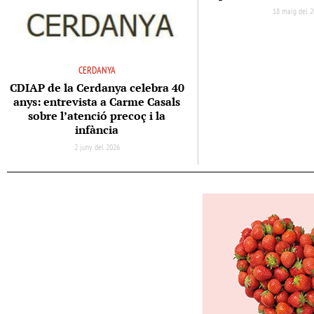
18 maig del 
CERDANYA
CDIAP de la Cerdanya celebra 40
anys: entrevista a Carme Casals
sobre l’atenció precoç i la
infància
2 juny del 2026