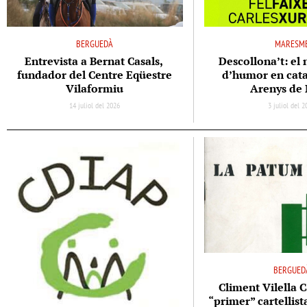
BERGUEDÀ
MARESM
Entrevista a Bernat Casals,
Descollona’t: el 
fundador del Centre Eqüestre
d’humor en cata
Vilaformiu
Arenys de
14 juliol del 2026
3 juliol del 
BERGUED
Climent Vilella C
“primer” cartellis