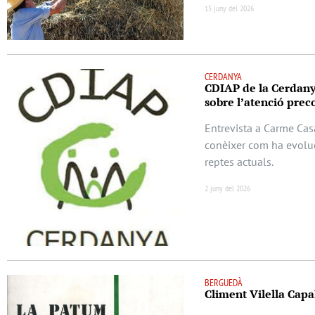
15 juny del 2026
CERDANYA
CDIAP de la Cerdanya
sobre l’atenció preco
Entrevista a Carme Cas
conèixer com ha evoluc
reptes actuals.
2 juny del 2026
BERGUEDÀ
Climent Vilella Capal