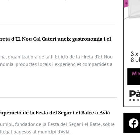
ireta d’El Nou Cal Caterí uneix gastronomia i el
ena, organitzadora de la II Edició de la Fireta d’El Nou
onomia, productes locals i experiències compartides a
cuperació de la Festa del Segar i el Batre a Avià
rniol, fundador de la Festa del Segar i el Batre, sobre
l llegat pagesos al municipi d’Avià.