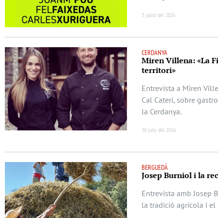
3 juliol del 2026
CERDANYA
Miren Villena: «La F
territori»
Entrevista a Miren Vill
Cal Caterí, sobre gastr
la Cerdanya.
30 juny del 2026
BERGUEDÀ
Josep Burniol i la re
Entrevista amb Josep Bu
la tradició agrícola i e