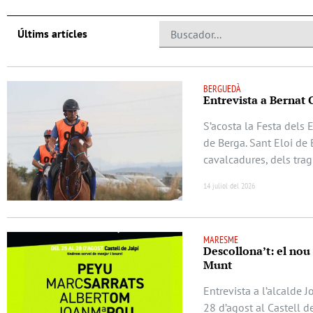
Últims artícles
BERGUEDÀ
Entrevista a Bernat 
S’acosta la Festa dels 
de Berga. Sant Eloi de 
cavalcadures, dels trag
14 juliol del 2026
MARESME
Descollona’t: el nou
Munt
Entrevista a l’alcalde 
28 d’agost al Castell d