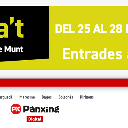
erguedà
Maresme
Bages
Solsonès
Pirineus
Digital