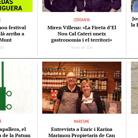
Jo
E
CERDANYA
la 
nou festival
Miren Villena: «La Fireta d’El
là arriba a
Nou Cal Caterí uneix
 Munt
gastronomia i el territori»
2026
30 juny del 2026
À
MARESME
apallera, el
Entrevista a Enric i Karina
ta de la Patum
Marimon Propietaris de Can