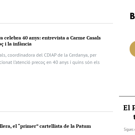
 celebra 40 anys: entrevista a Carme Casals
ç i la infància
als, coordinadora del CDIAP de la Cerdanya, per
ionat l’atenció precoç en 40 anys i quins són els
El 
lera, el “primer” cartellista de la Patum
Sigues 