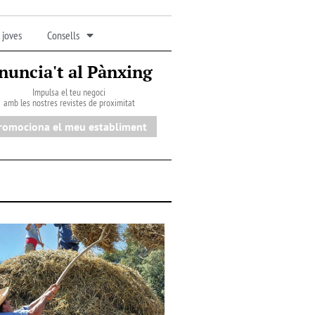
 joves
Consells
nuncia't al Pànxing
Impulsa el teu negoci
amb les nostres revistes de proximitat
romociona el meu establiment