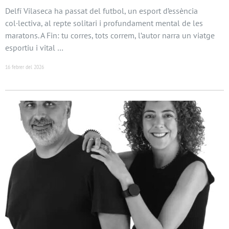
Delfí Vilaseca ha passat del futbol, un esport d’essència
col·lectiva, al repte solitari i profundament mental de les
maratons. A Fin: tu corres, tots correm, l’autor narra un viatge
esportiu i vital …
16 febrer del 2026