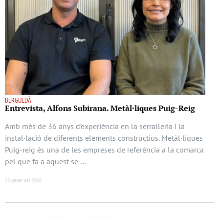
BERGUEDÀ
Entrevista, Alfons Subirana. Metàl·liques Puig-Reig
Amb més de 36 anys d’experiència en la serralleria i la
instal·lació de diferents elements constructius. Metàl·liques
Puig-reig és una de les empreses de referència a la comarca
pel que fa a aquest se …
13 gener del 2026