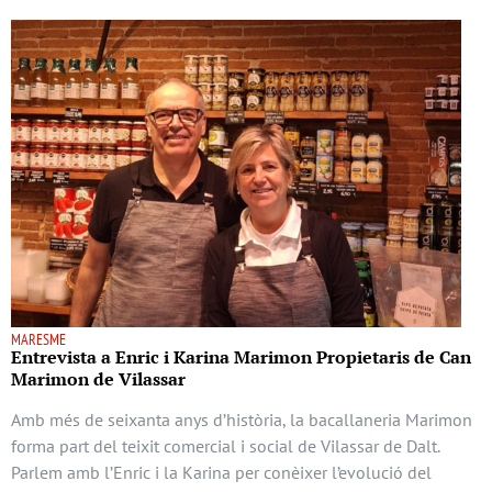
MARESME
Entrevista a Enric i Karina Marimon Propietaris de Can
Marimon de Vilassar
Amb més de seixanta anys d’història, la bacallaneria Marimon
forma part del teixit comercial i social de Vilassar de Dalt.
Parlem amb l’Enric i la Karina per conèixer l’evolució del