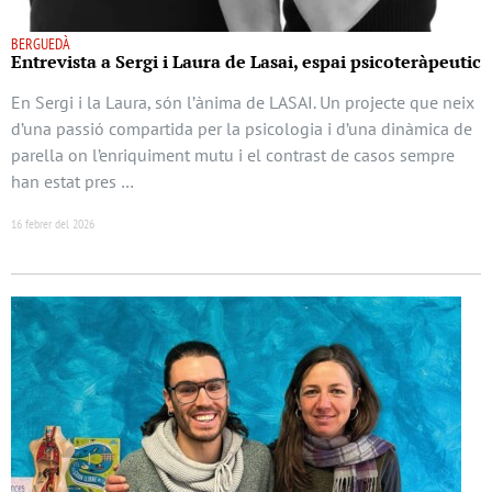
BERGUEDÀ
Entrevista a Sergi i Laura de Lasai, espai psicoteràpeutic
En Sergi i la Laura, són l’ànima de LASAI. Un projecte que neix
d’una passió compartida per la psicologia i d’una dinàmica de
parella on l’enriquiment mutu i el contrast de casos sempre
han estat pres …
16 febrer del 2026