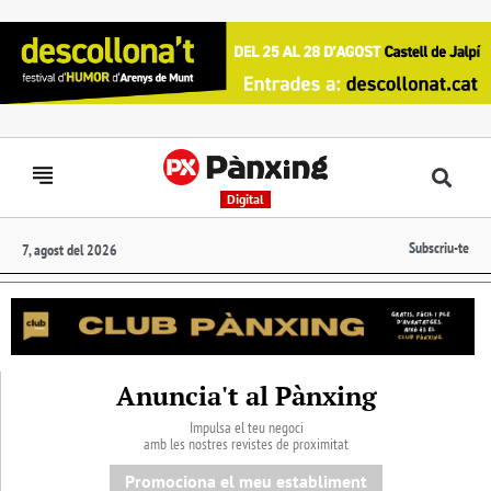
Digital
Subscriu-te
7, agost del 2026
Anuncia't al Pànxing
Impulsa el teu negoci
amb les nostres revistes de proximitat
Promociona el meu establiment