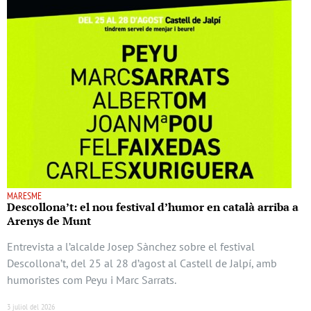
MARESME
Descollona’t: el nou festival d’humor en català arriba a
Arenys de Munt
Entrevista a l’alcalde Josep Sànchez sobre el festival
Descollona’t, del 25 al 28 d’agost al Castell de Jalpí, amb
humoristes com Peyu i Marc Sarrats.
3 juliol del 2026