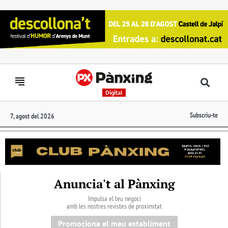
Digital
Subscriu-te
7, agost del 2026
Anuncia't al Pànxing
Impulsa el teu negoci
amb les nostres revistes de proximitat
Promociona el meu establiment