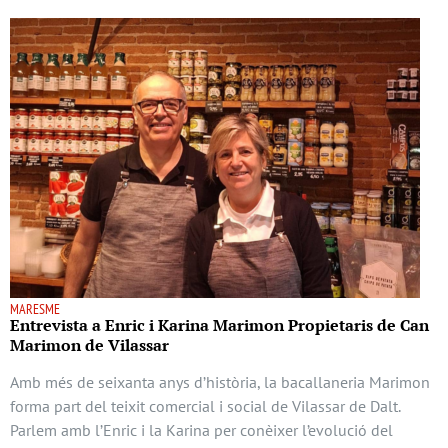
MARESME
Entrevista a Enric i Karina Marimon Propietaris de Can
Marimon de Vilassar
Amb més de seixanta anys d’història, la bacallaneria Marimon
forma part del teixit comercial i social de Vilassar de Dalt.
Parlem amb l’Enric i la Karina per conèixer l’evolució del