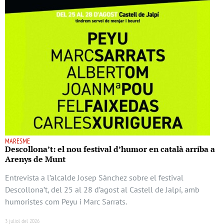
MARESME
Descollona’t: el nou festival d’humor en català arriba a
Arenys de Munt
Entrevista a l’alcalde Josep Sànchez sobre el festival
Descollona’t, del 25 al 28 d’agost al Castell de Jalpí, amb
humoristes com Peyu i Marc Sarrats.
3 juliol del 2026