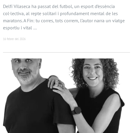
Delfí Vilaseca ha passat del futbol, un esport d’essència
col·lectiva, al repte solitari i profundament mental de les
maratons. A Fin: tu corres, tots correm, l’autor narra un viatge
esportiu i vital …
16 febrer del 2026