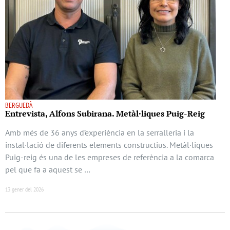
BERGUEDÀ
Entrevista, Alfons Subirana. Metàl·liques Puig-Reig
Amb més de 36 anys d’experiència en la serralleria i la
instal·lació de diferents elements constructius. Metàl·liques
Puig-reig és una de les empreses de referència a la comarca
pel que fa a aquest se …
13 gener del 2026