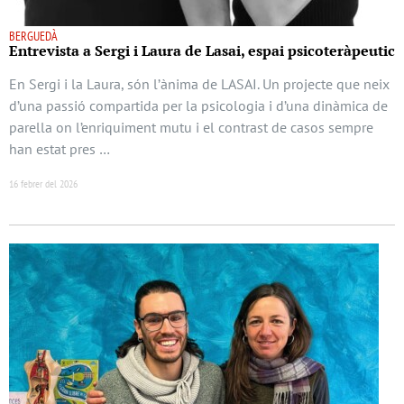
BERGUEDÀ
Entrevista a Sergi i Laura de Lasai, espai psicoteràpeutic
En Sergi i la Laura, són l’ànima de LASAI. Un projecte que neix
d’una passió compartida per la psicologia i d’una dinàmica de
parella on l’enriquiment mutu i el contrast de casos sempre
han estat pres …
16 febrer del 2026