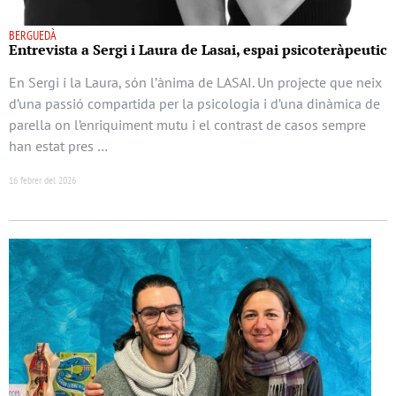
BERGUEDÀ
Entrevista a Sergi i Laura de Lasai, espai psicoteràpeutic
En Sergi i la Laura, són l’ànima de LASAI. Un projecte que neix
d’una passió compartida per la psicologia i d’una dinàmica de
parella on l’enriquiment mutu i el contrast de casos sempre
han estat pres …
16 febrer del 2026