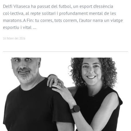
Delfí Vilaseca ha passat del futbol, un esport d’essència
col·lectiva, al repte solitari i profundament mental de les
maratons. A Fin: tu corres, tots correm, l’autor narra un viatge
esportiu i vital …
16 febrer del 2026