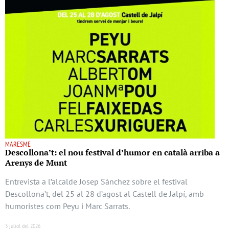
MARESME
Descollona’t: el nou festival d’humor en català arriba a
Arenys de Munt
Entrevista a l’alcalde Josep Sànchez sobre el festival
Descollona’t, del 25 al 28 d’agost al Castell de Jalpí, amb
humoristes com Peyu i Marc Sarrats.
3 juliol del 2026