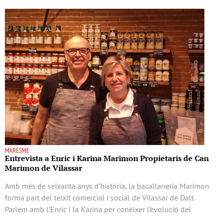
MARESME
Entrevista a Enric i Karina Marimon Propietaris de Can
Marimon de Vilassar
Amb més de seixanta anys d’història, la bacallaneria Marimon
forma part del teixit comercial i social de Vilassar de Dalt.
Parlem amb l’Enric i la Karina per conèixer l’evolució del