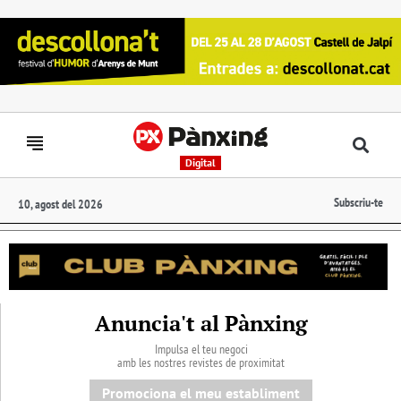
Digital
Subscriu-te
10, agost del 2026
Anuncia't al Pànxing
Impulsa el teu negoci
amb les nostres revistes de proximitat
Promociona el meu establiment