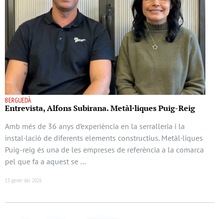
BERGUEDÀ
Entrevista, Alfons Subirana. Metàl·liques Puig-Reig
Amb més de 36 anys d’experiència en la serralleria i la
instal·lació de diferents elements constructius. Metàl·liques
Puig-reig és una de les empreses de referència a la comarca
pel que fa a aquest se …
13 gener del 2026