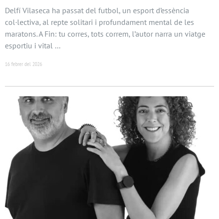
Delfí Vilaseca ha passat del futbol, un esport d’essència
col·lectiva, al repte solitari i profundament mental de les
maratons. A Fin: tu corres, tots correm, l’autor narra un viatge
esportiu i vital …
16 febrer del 2026