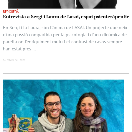
BERGUEDÀ
Entrevista a Sergi i Laura de Lasai, espai psicoteràpeutic
En Sergi i la Laura, són l’ànima de LASAI. Un projecte que neix
d’una passió compartida per la psicologia i d’una dinàmica de
parella on l’enriquiment mutu i el contrast de casos sempre
han estat pres …
16 febrer del 2026