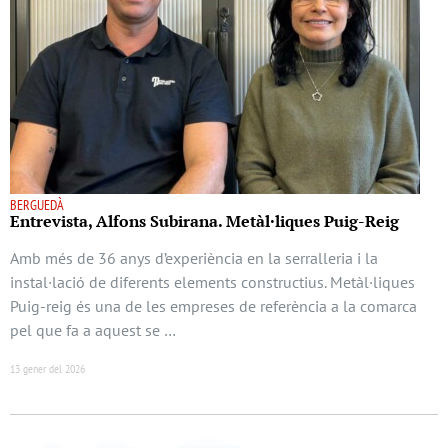
BERGUEDÀ
Entrevista, Alfons Subirana. Metàl·liques Puig-Reig
Amb més de 36 anys d’experiència en la serralleria i la
instal·lació de diferents elements constructius. Metàl·liques
Puig-reig és una de les empreses de referència a la comarca
pel que fa a aquest se …
13 gener del 2026