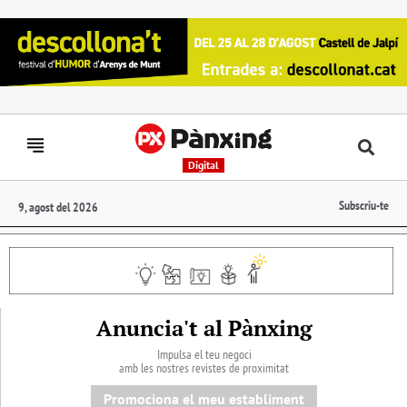
Digital
Subscriu-te
9, agost del 2026
Anuncia't al Pànxing
Impulsa el teu negoci
amb les nostres revistes de proximitat
Promociona el meu establiment