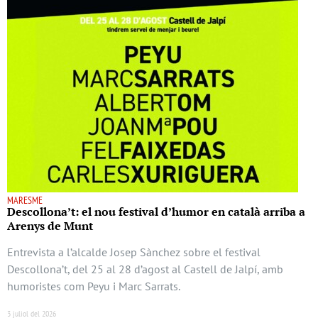
MARESME
Descollona’t: el nou festival d’humor en català arriba a
Arenys de Munt
Entrevista a l’alcalde Josep Sànchez sobre el festival
Descollona’t, del 25 al 28 d’agost al Castell de Jalpí, amb
humoristes com Peyu i Marc Sarrats.
3 juliol del 2026