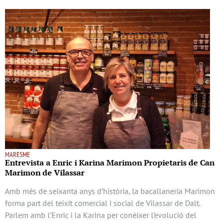
MARESME
Entrevista a Enric i Karina Marimon Propietaris de Can
Marimon de Vilassar
Amb més de seixanta anys d’història, la bacallaneria Marimon
forma part del teixit comercial i social de Vilassar de Dalt.
Parlem amb l’Enric i la Karina per conèixer l’evolució del