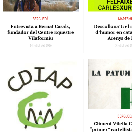
BERGUEDÀ
MARESM
Entrevista a Bernat Casals,
Descollona’t: el 
fundador del Centre Eqüestre
d’humor en cata
Vilaformiu
Arenys de
14 juliol del 2026
3 juliol del 
BERGUED
Climent Vilella C
“primer” cartellis