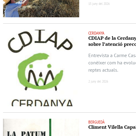
15 juny del 2026
CERDANYA
CDIAP de la Cerdanya
sobre l’atenció preco
Entrevista a Carme Cas
conèixer com ha evoluc
reptes actuals.
2 juny del 2026
BERGUEDÀ
Climent Vilella Capal