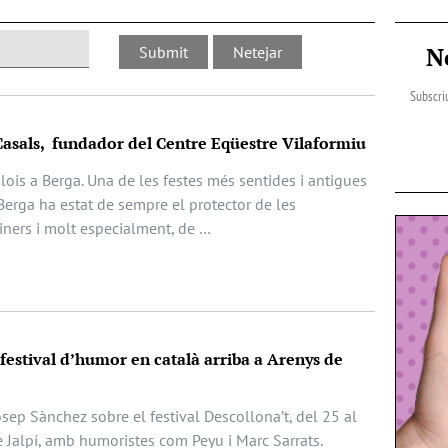
N
Subscriu
Casals, fundador del Centre Eqüestre Vilaformiu
Elois a Berga. Una de les festes més sentides i antigues
Berga ha estat de sempre el protector de les
iners i molt especialment, de …
 festival d’humor en català arriba a Arenys de
Josep Sànchez sobre el festival Descollona’t, del 25 al
e Jalpí, amb humoristes com Peyu i Marc Sarrats.