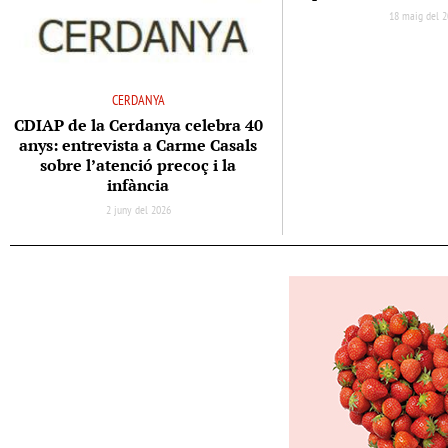
18 maig del 
CERDANYA
CDIAP de la Cerdanya celebra 40
anys: entrevista a Carme Casals
sobre l’atenció precoç i la
infància
2 juny del 2026