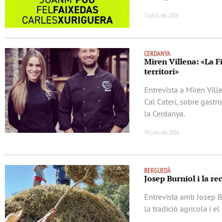
3 juliol del 2026
CERDANYA
Miren Villena: «La F
territori»
Entrevista a Miren Vill
Cal Caterí, sobre gastr
la Cerdanya.
30 juny del 2026
BERGUEDÀ
Josep Burniol i la re
Entrevista amb Josep Bu
la tradició agrícola i e