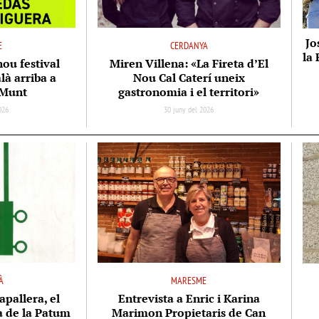
Jo
E
CERDANYA
la 
nou festival
Miren Villena: «La Fireta d’El
là arriba a
Nou Cal Caterí uneix
 Munt
gastronomia i el territori»
2026
30 juny del 2026
À
MARESME
apallera, el
Entrevista a Enric i Karina
ta de la Patum
Marimon Propietaris de Can