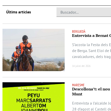
Últims artícles
BERGUEDÀ
Entrevista a Bernat 
S’acosta la Festa dels 
de Berga. Sant Eloi de 
cavalcadures, dels trag
14 juliol del 2026
MARESME
Descollona’t: el nou
Munt
Entrevista a l’alcalde 
28 d’agost al Castell d