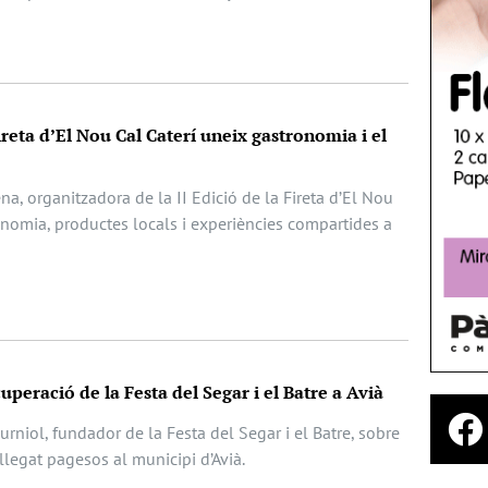
ireta d’El Nou Cal Caterí uneix gastronomia i el
ena, organitzadora de la II Edició de la Fireta d’El Nou
onomia, productes locals i experiències compartides a
cuperació de la Festa del Segar i el Batre a Avià
rniol, fundador de la Festa del Segar i el Batre, sobre
l llegat pagesos al municipi d’Avià.