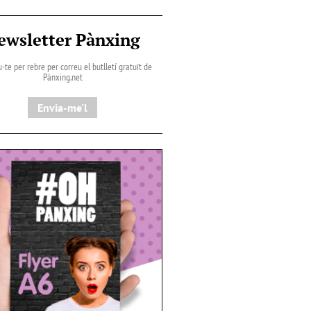
ewsletter Pànxing
-te per rebre per correu el butlletí gratuït de
Pànxing.net​
Envia-me'l