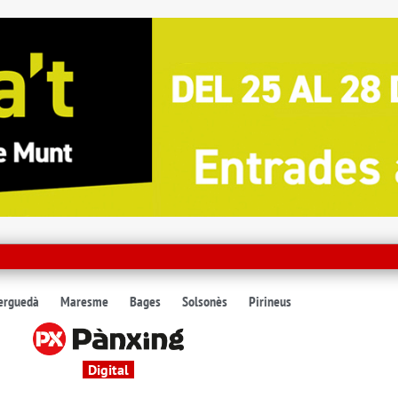
erguedà
Maresme
Bages
Solsonès
Pirineus
Digital