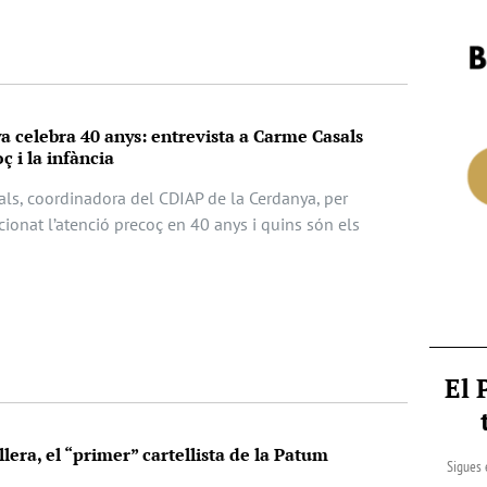
 celebra 40 anys: entrevista a Carme Casals
ç i la infància
als, coordinadora del CDIAP de la Cerdanya, per
ionat l’atenció precoç en 40 anys i quins són els
El 
lera, el “primer” cartellista de la Patum
Sigues 