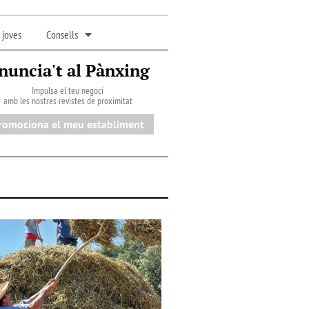
 joves
Consells
nuncia't al Pànxing
Impulsa el teu negoci
amb les nostres revistes de proximitat
romociona el meu establiment