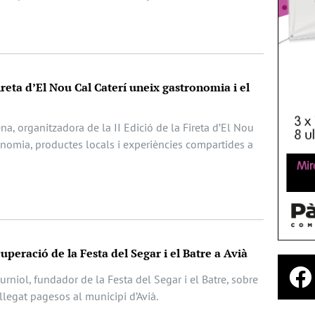
ireta d’El Nou Cal Caterí uneix gastronomia i el
ena, organitzadora de la II Edició de la Fireta d’El Nou
onomia, productes locals i experiències compartides a
cuperació de la Festa del Segar i el Batre a Avià
rniol, fundador de la Festa del Segar i el Batre, sobre
l llegat pagesos al municipi d’Avià.