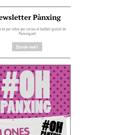
ewsletter Pànxing
-te per rebre per correu el butlletí gratuït de
Pànxing.net​
Envia-me'l