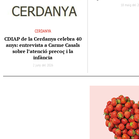
18 maig del 
CERDANYA
CDIAP de la Cerdanya celebra 40
anys: entrevista a Carme Casals
sobre l’atenció precoç i la
infància
2 juny del 2026