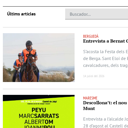
Últims artícles
BERGUEDÀ
Entrevista a Bernat 
S’acosta la Festa dels 
de Berga. Sant Eloi de 
cavalcadures, dels trag
14 juliol del 2026
MARESME
Descollona’t: el nou
Munt
Entrevista a l’alcalde 
28 d’agost al Castell d