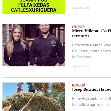
3 juliol del 2026
CERDANYA
Miren Villena: «La F
territori»
Entrevista a Miren Vill
Cal Caterí, sobre gastr
la Cerdanya.
30 juny del 2026
BERGUEDÀ
Josep Burniol i la re
Entrevista amb Josep Bu
la tradició agrícola i e