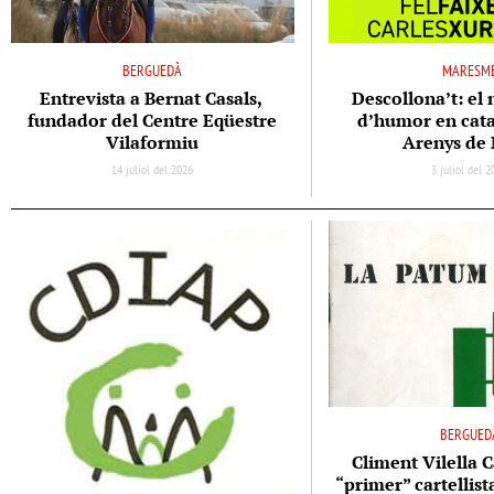
BERGUEDÀ
MARESM
Entrevista a Bernat Casals,
Descollona’t: el 
fundador del Centre Eqüestre
d’humor en cata
Vilaformiu
Arenys de
14 juliol del 2026
3 juliol del 
BERGUED
Climent Vilella C
“primer” cartellis