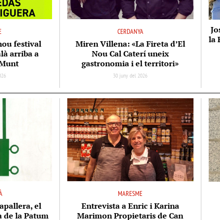
Jo
E
CERDANYA
la 
nou festival
Miren Villena: «La Fireta d’El
là arriba a
Nou Cal Caterí uneix
 Munt
gastronomia i el territori»
2026
30 juny del 2026
À
MARESME
apallera, el
Entrevista a Enric i Karina
ta de la Patum
Marimon Propietaris de Can