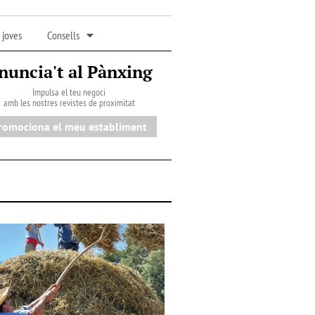
 joves
Consells
nuncia't al Pànxing
Impulsa el teu negoci
amb les nostres revistes de proximitat
romociona el meu establiment