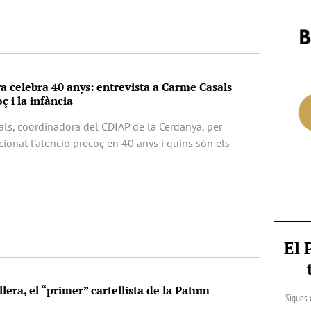
 celebra 40 anys: entrevista a Carme Casals
ç i la infància
als, coordinadora del CDIAP de la Cerdanya, per
ionat l’atenció precoç en 40 anys i quins són els
El 
lera, el “primer” cartellista de la Patum
Sigues 