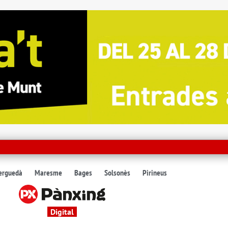
erguedà
Maresme
Bages
Solsonès
Pirineus
Digital