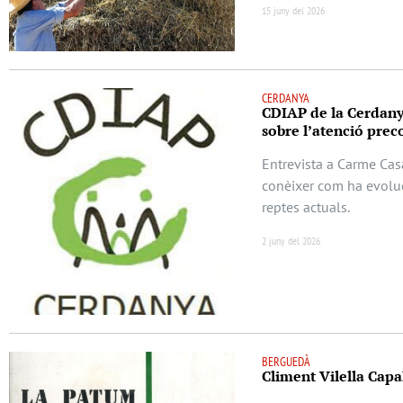
15 juny del 2026
CERDANYA
CDIAP de la Cerdanya
sobre l’atenció preco
Entrevista a Carme Cas
conèixer com ha evoluc
reptes actuals.
2 juny del 2026
BERGUEDÀ
Climent Vilella Capal