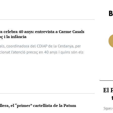
 celebra 40 anys: entrevista a Carme Casals
ç i la infància
als, coordinadora del CDIAP de la Cerdanya, per
ionat l’atenció precoç en 40 anys i quins són els
El 
lera, el “primer” cartellista de la Patum
Sigues 