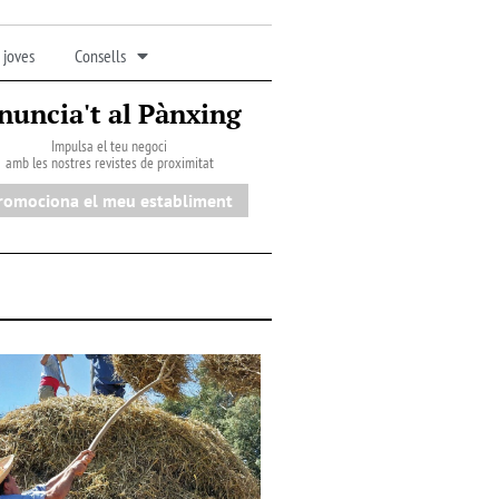
 joves
Consells
nuncia't al Pànxing
Impulsa el teu negoci
amb les nostres revistes de proximitat
romociona el meu establiment