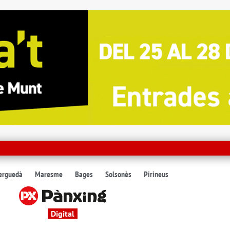
erguedà
Maresme
Bages
Solsonès
Pirineus
Digital