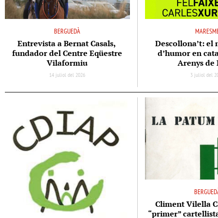
BERGUEDÀ
MARESM
Entrevista a Bernat Casals,
Descollona’t: el 
fundador del Centre Eqüestre
d’humor en cata
Vilaformiu
Arenys de
14 juliol del 2026
3 juliol del 
BERGUED
Climent Vilella C
“primer” cartellis