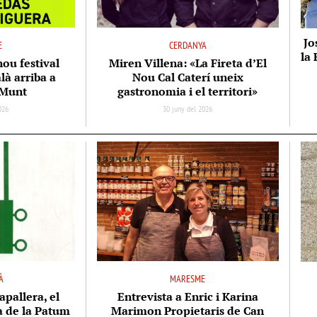
Jo
E
CERDANYA
la 
nou festival
Miren Villena: «La Fireta d’El
là arriba a
Nou Cal Caterí uneix
 Munt
gastronomia i el territori»
2026
30 juny del 2026
À
MARESME
apallera, el
Entrevista a Enric i Karina
ta de la Patum
Marimon Propietaris de Can