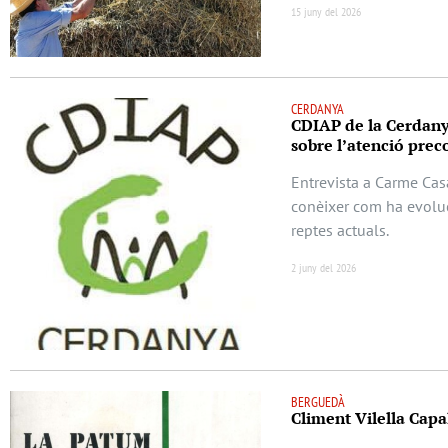
15 juny del 2026
CERDANYA
CDIAP de la Cerdanya
sobre l’atenció preco
Entrevista a Carme Cas
conèixer com ha evoluc
reptes actuals.
2 juny del 2026
BERGUEDÀ
Climent Vilella Capal