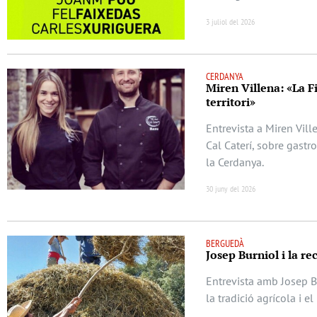
3 juliol del 2026
CERDANYA
Miren Villena: «La F
territori»
Entrevista a Miren Vill
Cal Caterí, sobre gastr
la Cerdanya.
30 juny del 2026
BERGUEDÀ
Josep Burniol i la re
Entrevista amb Josep Bu
la tradició agrícola i e