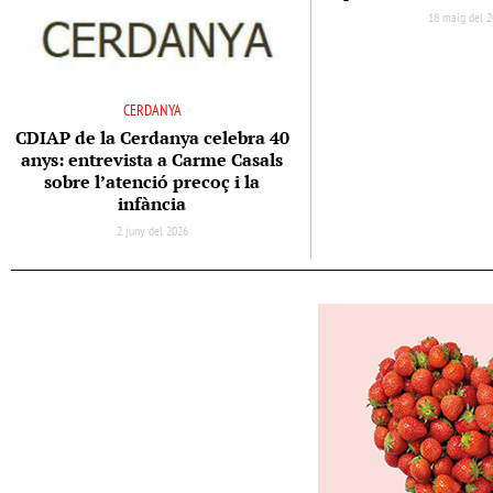
18 maig del 
CERDANYA
CDIAP de la Cerdanya celebra 40
anys: entrevista a Carme Casals
sobre l’atenció precoç i la
infància
2 juny del 2026