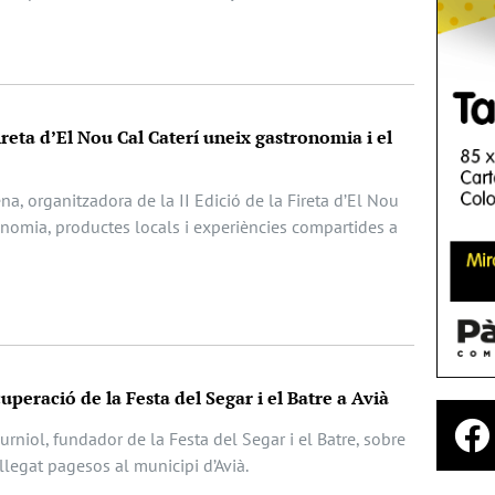
ireta d’El Nou Cal Caterí uneix gastronomia i el
ena, organitzadora de la II Edició de la Fireta d’El Nou
onomia, productes locals i experiències compartides a
cuperació de la Festa del Segar i el Batre a Avià
rniol, fundador de la Festa del Segar i el Batre, sobre
l llegat pagesos al municipi d’Avià.