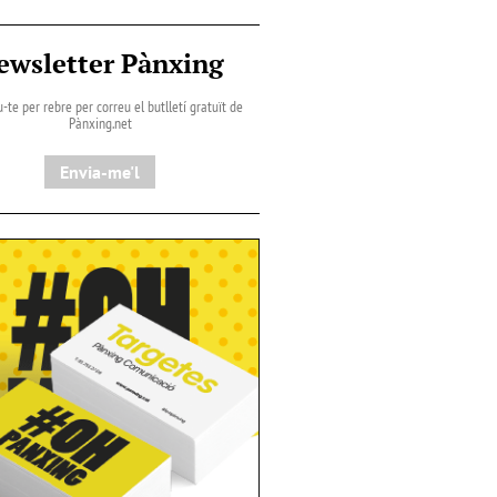
ewsletter Pànxing
-te per rebre per correu el butlletí gratuït de
Pànxing.net​
Envia-me'l