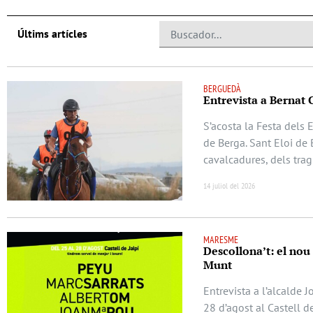
Últims artícles
BERGUEDÀ
Entrevista a Bernat 
S’acosta la Festa dels 
de Berga. Sant Eloi de 
cavalcadures, dels trag
14 juliol del 2026
MARESME
Descollona’t: el nou
Munt
Entrevista a l’alcalde 
28 d’agost al Castell d