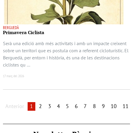
BERGUEDÀ
Primavera Ciclista
Serà una edició amb més activitats i amb un impacte creixent
sobre un territori que es postula com a referent cicloturístic. El
Berguedà, per entorn i història, és una de les destinacions
ciclistes qu …
17 març del 2026
Anterior
1
2
3
4
5
6
7
8
9
10
11