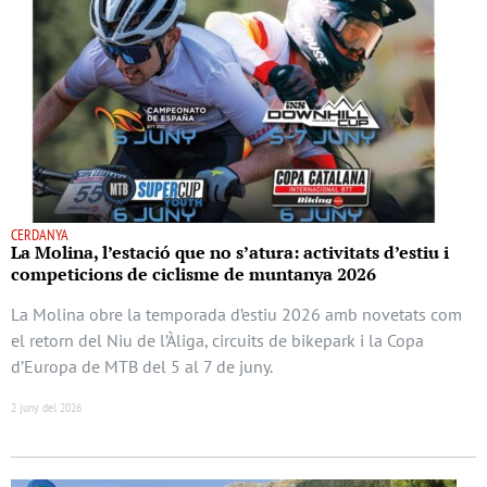
CERDANYA
La Molina, l’estació que no s’atura: activitats d’estiu i
competicions de ciclisme de muntanya 2026
La Molina obre la temporada d’estiu 2026 amb novetats com
el retorn del Niu de l’Àliga, circuits de bikepark i la Copa
d’Europa de MTB del 5 al 7 de juny.
2 juny del 2026