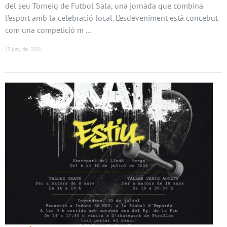
del seu Torneig de Futbol Sala, una jornada que combina
l’esport amb la celebració local. L’esdeveniment està concebut
com una competició m …
15 juny del 2026