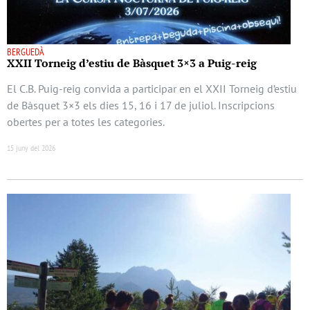
BERGUEDÀ
XXII Torneig d’estiu de Bàsquet 3×3 a Puig-reig
El C.B. Puig-reig convida a participar en el XXII Torneig d’estiu
de Bàsquet 3×3 els dies 15, 16 i 17 de juliol. Inscripcions
obertes per a totes les categories.
15 juny del 2026