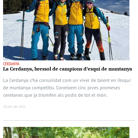
CERDANYA
La Cerdanya, bressol de campions d’esquí de muntanya
La Cerdanya s’ha consolidat com un viver de talent en l’esquí
de muntanya competitiu. Coneixem cinc joves promeses
ceretanes que ja triomfen als podis de tot el món.
28 abril del 2026