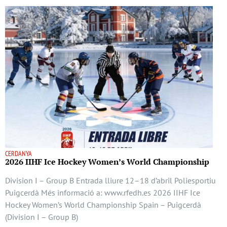
CERDANYA
2026 IIHF Ice Hockey Women’s World Championship
Division I – Group B Entrada lliure 12–18 d’abril Poliesportiu
Puigcerdà Més informació a: www.rfedh.es 2026 IIHF Ice
Hockey Women’s World Championship Spain – Puigcerdà
(Division I – Group B)