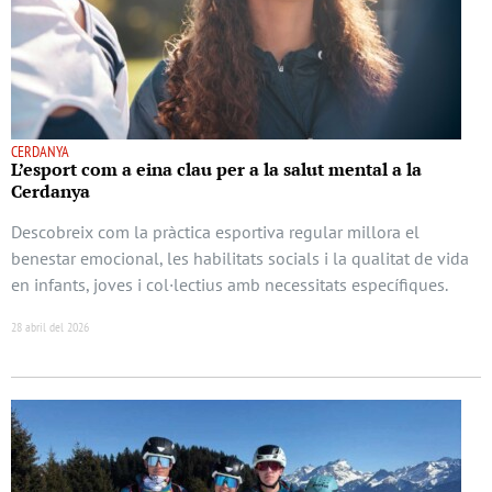
CERDANYA
L’esport com a eina clau per a la salut mental a la
Cerdanya
Descobreix com la pràctica esportiva regular millora el
benestar emocional, les habilitats socials i la qualitat de vida
en infants, joves i col·lectius amb necessitats específiques.
28 abril del 2026