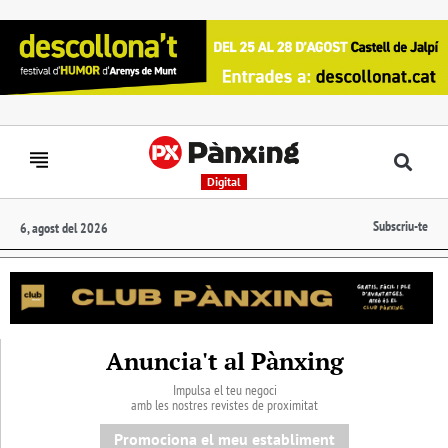
Digital
Subscriu-te
6, agost del 2026
Anuncia't al Pànxing
Impulsa el teu negoci
amb les nostres revistes de proximitat
Promociona el meu establiment