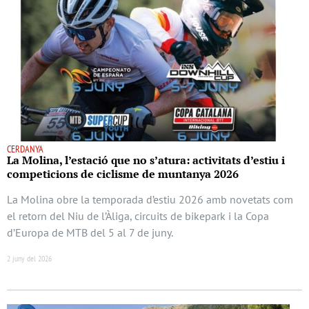
CERDANYA
La Molina, l’estació que no s’atura: activitats d’estiu i
competicions de ciclisme de muntanya 2026
La Molina obre la temporada d’estiu 2026 amb novetats com
el retorn del Niu de l’Àliga, circuits de bikepark i la Copa
d’Europa de MTB del 5 al 7 de juny.
2 juny del 2026