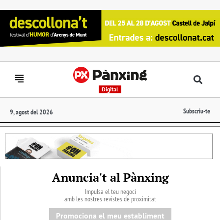
Digital
Subscriu-te
9, agost del 2026
Anuncia't al Pànxing
Impulsa el teu negoci
amb les nostres revistes de proximitat
Promociona el meu establiment