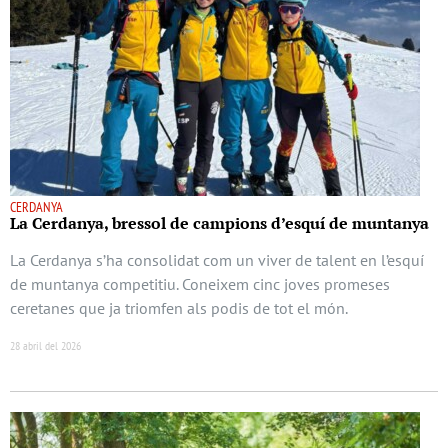
CERDANYA
La Cerdanya, bressol de campions d’esquí de muntanya
La Cerdanya s’ha consolidat com un viver de talent en l’esquí
de muntanya competitiu. Coneixem cinc joves promeses
ceretanes que ja triomfen als podis de tot el món.
28 abril del 2026