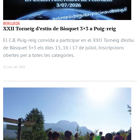
BERGUEDÀ
XXII Torneig d’estiu de Bàsquet 3×3 a Puig-reig
El C.B. Puig-reig convida a participar en el XXII Torneig d’estiu
de Bàsquet 3×3 els dies 15, 16 i 17 de juliol. Inscripcions
obertes per a totes les categories.
15 juny del 2026