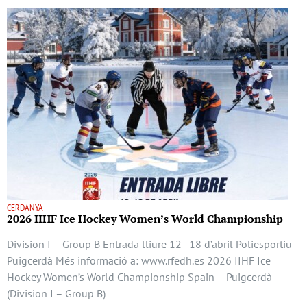
CERDANYA
2026 IIHF Ice Hockey Women’s World Championship
Division I – Group B Entrada lliure 12–18 d’abril Poliesportiu
Puigcerdà Més informació a: www.rfedh.es 2026 IIHF Ice
Hockey Women’s World Championship Spain – Puigcerdà
(Division I – Group B)