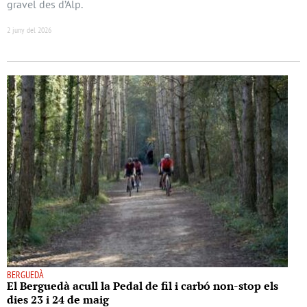
gravel des d’Alp.
2 juny del 2026
BERGUEDÀ
El Berguedà acull la Pedal de fil i carbó non-stop els
dies 23 i 24 de maig