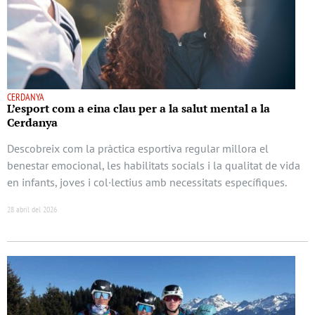
CERDANYA
L’esport com a eina clau per a la salut mental a la
Cerdanya
Descobreix com la pràctica esportiva regular millora el
benestar emocional, les habilitats socials i la qualitat de vida
en infants, joves i col·lectius amb necessitats específiques.
28 abril del 2026