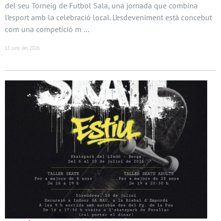
del seu Torneig de Futbol Sala, una jornada que combina
l’esport amb la celebració local. L’esdeveniment està concebut
com una competició m …
15 juny del 2026