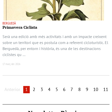
BERGUEDÀ
Primavera Ciclista
Serà una edició amb més activitats i amb un impacte creixent
sobre un territori que es postula com a referent cicloturístic. El
Berguedà, per entorn i història, és una de les destinacions
ciclistes qu …
17 març del 2026
Anterior
1
2
3
4
5
6
7
8
9
10
11