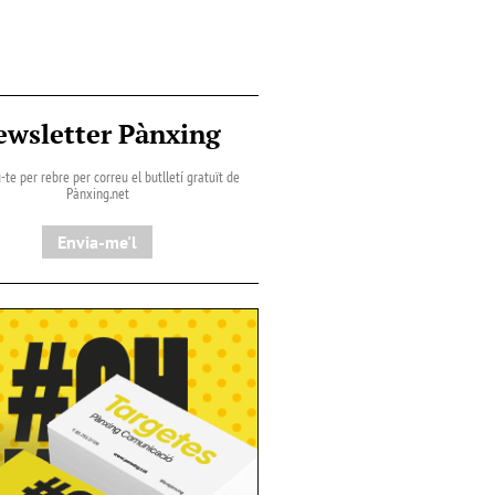
ewsletter Pànxing
-te per rebre per correu el butlletí gratuït de
Pànxing.net​
Envia-me'l