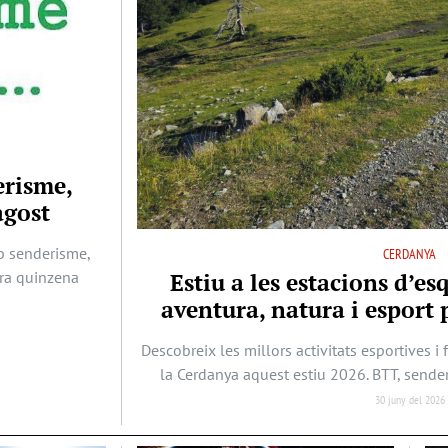
erisme,
agost
b senderisme,
CERDANYA
era quinzena
Estiu a les estacions d’es
aventura, natura i esport p
Descobreix les millors activitats esportives i 
la Cerdanya aquest estiu 2026. BTT, sende
30 juny del 2026