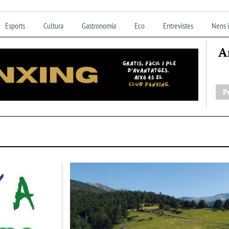
Esports
Cultura
Gastronomia
Eco
Entrevistes
Nens i
A
P