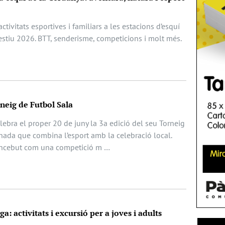
ctivitats esportives i familiars a les estacions d’esquí
estiu 2026. BTT, senderisme, competicions i molt més.
rneig de Futbol Sala
ebra el proper 20 de juny la 3a edició del seu Torneig
nada que combina l’esport amb la celebració local.
oncebut com una competició m …
a: activitats i excursió per a joves i adults