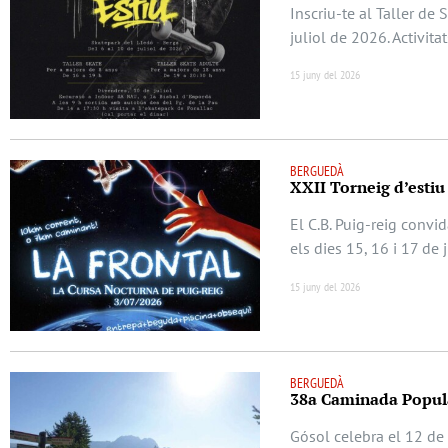
Inscriu-te al Taller de
juliol de 2026. Activita
15 juny del 2026
BERGUEDÀ
XXII Torneig d’estiu
El C.B. Puig-reig convi
els dies 15, 16 i 17 de 
15 juny del 2026
BERGUEDÀ
38a Caminada Popula
Gósol celebra el 12 de 