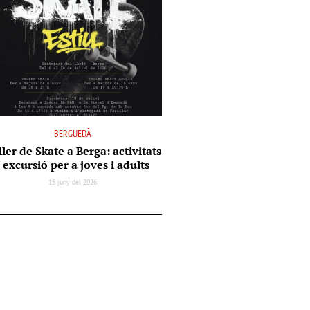
BERGUEDÀ
ler de Skate a Berga: activitats
i excursió per a joves i adults
15 juny del 2026