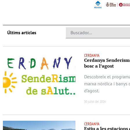
Últims artícles
CERDANYA
Cerdanya Senderisme
bosc a l’agost
Descobreix el program
marxa nòrdica i banys 
d’agost.
30 juliol del 2026
CERDANYA
Estiu a les estacions