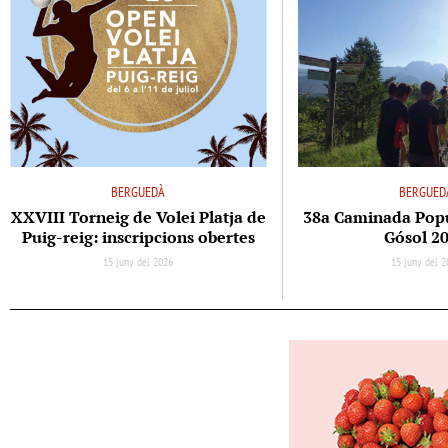
BERGUEDÀ
BERGUED
XXVIII Torneig de Volei Platja de
38a Caminada Popul
Puig-reig: inscripcions obertes
Gósol 2
15 juny del 2026
15 juny del 2