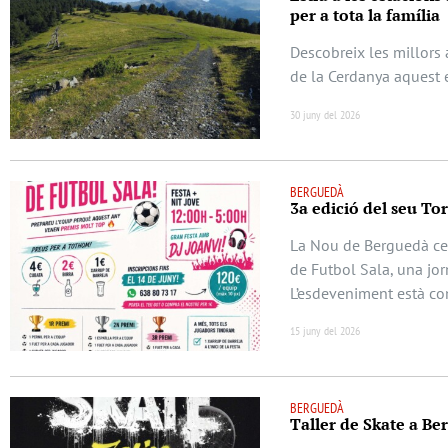
per a tota la família
Descobreix les millors a
de la Cerdanya aquest 
30 juny del 2026
BERGUEDÀ
3a edició del seu To
La Nou de Berguedà cel
de Futbol Sala, una jor
L’esdeveniment està c
15 juny del 2026
BERGUEDÀ
Taller de Skate a Berg