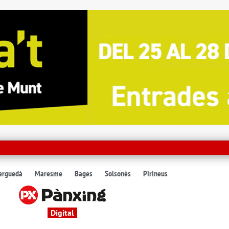
erguedà
Maresme
Bages
Solsonès
Pirineus
Digital