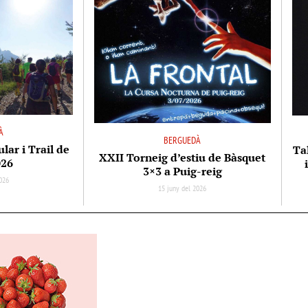
À
BERGUEDÀ
ar i Trail de
Tal
XXII Torneig d’estiu de Bàsquet
026
3×3 a Puig-reig
026
15 juny del 2026