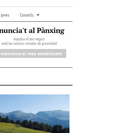
 joves
Consells
nuncia't al Pànxing
Impulsa el teu negoci
amb les nostres revistes de proximitat
romociona el meu establiment