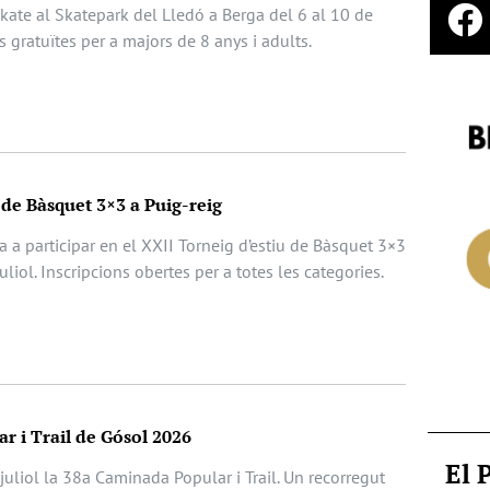
 Skate al Skatepark del Lledó a Berga del 6 al 10 de
ts gratuïtes per a majors de 8 anys i adults.
 de Bàsquet 3×3 a Puig-reig
da a participar en el XXII Torneig d’estiu de Bàsquet 3×3
juliol. Inscripcions obertes per a totes les categories.
r i Trail de Gósol 2026
El 
juliol la 38a Caminada Popular i Trail. Un recorregut