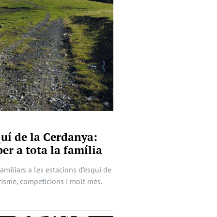
quí de la Cerdanya:
er a tota la família
familiars a les estacions d’esquí de
risme, competicions i molt més.