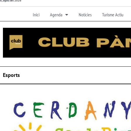
6, agost del 2026
Inici
Agenda
Noticies
Turisme Actiu
Esports