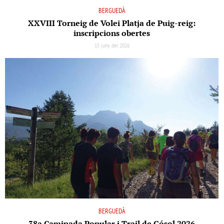
BERGUEDÀ
XXVIII Torneig de Volei Platja de Puig-reig:
inscripcions obertes
15 juny del 2026
BERGUEDÀ
38a Caminada Popular i Trail de Gósol 2026