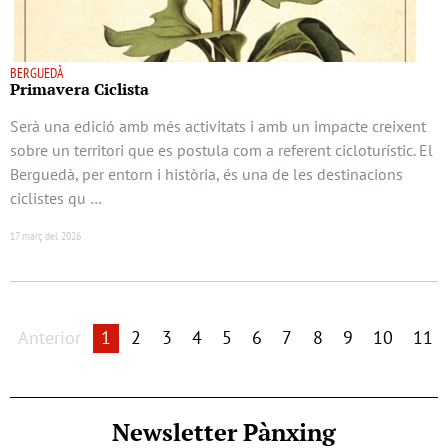
BERGUEDÀ
Primavera Ciclista
Serà una edició amb més activitats i amb un impacte creixent
sobre un territori que es postula com a referent cicloturístic. El
Berguedà, per entorn i història, és una de les destinacions
ciclistes qu …
17 març del 2026
Anterior
1
2
3
4
5
6
7
8
9
10
11
Newsletter Pànxing