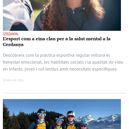
CERDANYA
L’esport com a eina clau per a la salut mental a la
Cerdanya
Descobreix com la pràctica esportiva regular millora el
benestar emocional, les habilitats socials i la qualitat de vida
en infants, joves i col·lectius amb necessitats específiques.
28 abril del 2026