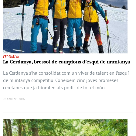
CERDANYA
La Cerdanya, bressol de campions d’esquí de muntanya
La Cerdanya s’ha consolidat com un viver de talent en l’esquí
de muntanya competitiu. Coneixem cinc joves promeses
ceretanes que ja triomfen als podis de tot el món.
28 abril del 2026