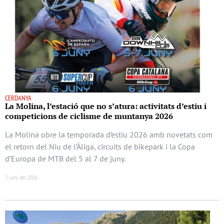
CERDANYA
La Molina, l’estació que no s’atura: activitats d’estiu i
competicions de ciclisme de muntanya 2026
La Molina obre la temporada d’estiu 2026 amb novetats com
el retorn del Niu de l’Àliga, circuits de bikepark i la Copa
d’Europa de MTB del 5 al 7 de juny.
2 juny del 2026