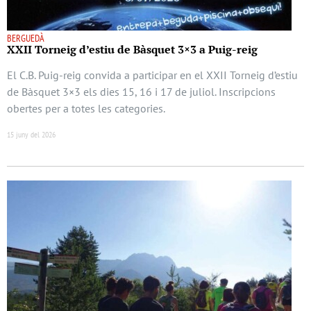
BERGUEDÀ
XXII Torneig d’estiu de Bàsquet 3×3 a Puig-reig
El C.B. Puig-reig convida a participar en el XXII Torneig d’estiu
de Bàsquet 3×3 els dies 15, 16 i 17 de juliol. Inscripcions
obertes per a totes les categories.
15 juny del 2026