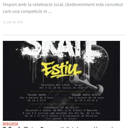
l’esport amb la celebració local. L’esdeveniment està concebut
com una competició m …
15 juny del 2026
BERGUEDÀ