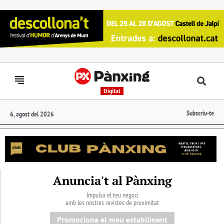
Digital
Subscriu-te
6, agost del 2026
Anuncia't al Pànxing
Impulsa el teu negoci
amb les nostres revistes de proximitat
Promociona el meu establiment