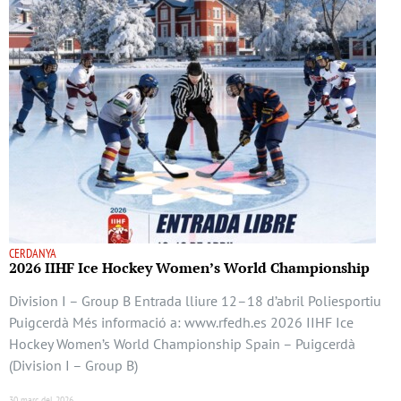
CERDANYA
2026 IIHF Ice Hockey Women’s World Championship
Division I – Group B Entrada lliure 12–18 d’abril Poliesportiu
Puigcerdà Més informació a: www.rfedh.es 2026 IIHF Ice
Hockey Women’s World Championship Spain – Puigcerdà
(Division I – Group B)
30 març del 2026