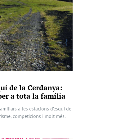
quí de la Cerdanya:
er a tota la família
familiars a les estacions d’esquí de
risme, competicions i molt més.