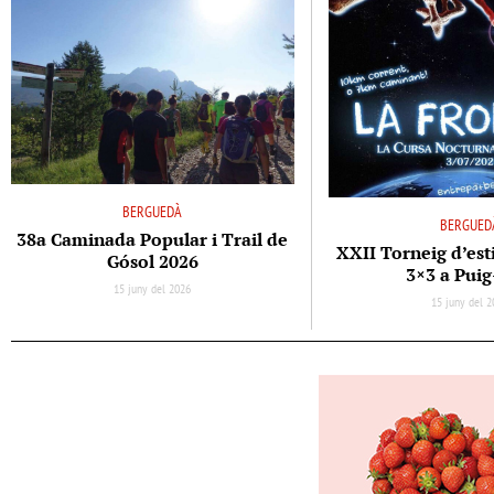
BERGUEDÀ
BERGUED
38a Caminada Popular i Trail de
XXII Torneig d’est
Gósol 2026
3×3 a Puig
15 juny del 2026
15 juny del 2