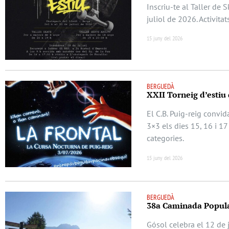
Inscriu-te al Taller de 
juliol de 2026. Activitat
15 juny del 2026
BERGUEDÀ
XXII Torneig d’estiu 
El C.B. Puig-reig convid
3×3 els dies 15, 16 i 17 
categories.
15 juny del 2026
BERGUEDÀ
38a Caminada Popular
Gósol celebra el 12 de j