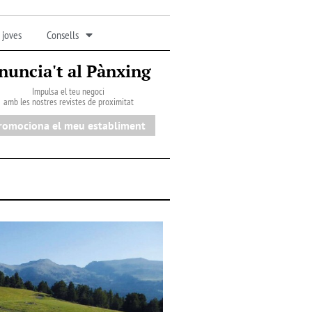
 joves
Consells
nuncia't al Pànxing
Impulsa el teu negoci
amb les nostres revistes de proximitat
romociona el meu establiment