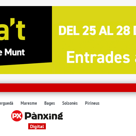
erguedà
Maresme
Bages
Solsonès
Pirineus
Digital