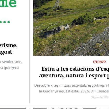
erisme,
agost
b senderisme,
CERDANYA
era quinzena
Estiu a les estacions d’es
aventura, natura i esport p
Descobreix les millors activitats esportives i 
la Cerdanya aquest estiu 2026. BTT, sende
30 juny del 2026