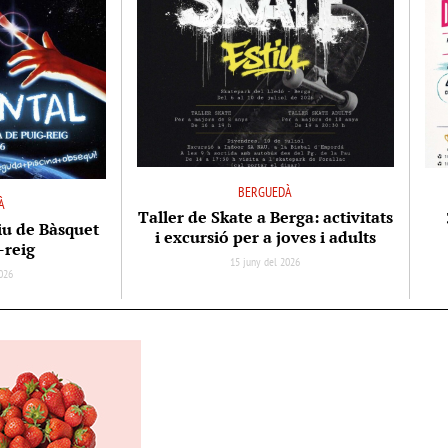
BERGUEDÀ
À
Taller de Skate a Berga: activitats
iu de Bàsquet
i excursió per a joves i adults
-reig
15 juny del 2026
026