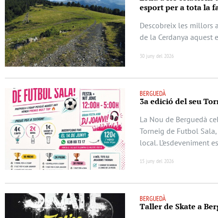
esport per a tota la f
Descobreix les millors ac
de la Cerdanya aquest e
30 juny del 2026
BERGUEDÀ
3a edició del seu Tor
La Nou de Berguedà cele
Torneig de Futbol Sala,
local. L’esdeveniment 
15 juny del 2026
BERGUEDÀ
Taller de Skate a Berg