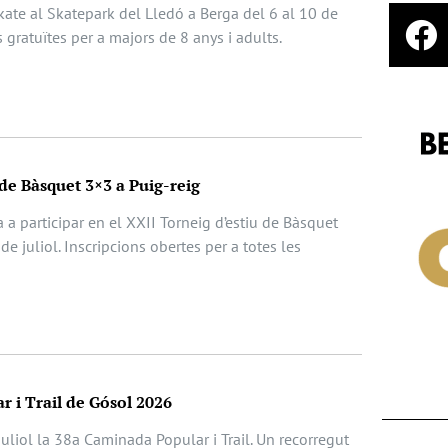
Skate al Skatepark del Lledó a Berga del 6 al 10 de
s gratuïtes per a majors de 8 anys i adults.
de Bàsquet 3×3 a Puig-reig
a a participar en el XXII Torneig d’estiu de Bàsquet
de juliol. Inscripcions obertes per a totes les
 i Trail de Gósol 2026
uliol la 38a Caminada Popular i Trail. Un recorregut