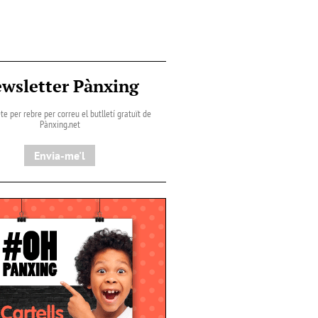
wsletter Pànxing
te per rebre per correu el butlletí gratuït de
Pànxing.net​
Envia-me'l