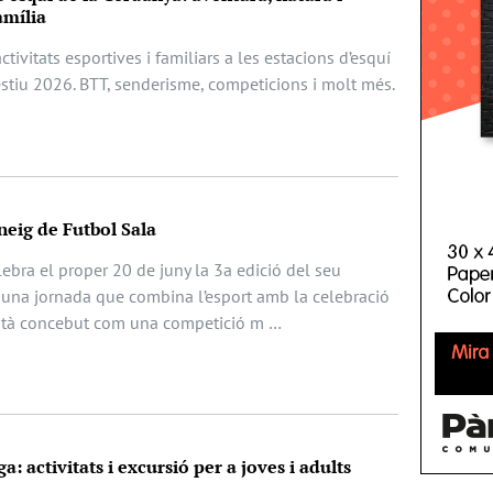
amília
tivitats esportives i familiars a les estacions d’esquí
stiu 2026. BTT, senderisme, competicions i molt més.
neig de Futbol Sala
bra el proper 20 de juny la 3a edició del seu
 una jornada que combina l’esport amb la celebració
està concebut com una competició m …
a: activitats i excursió per a joves i adults