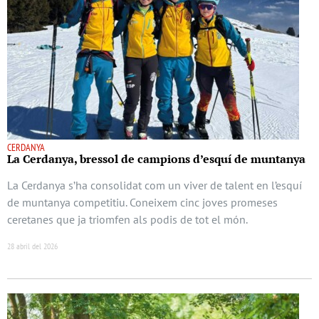
CERDANYA
La Cerdanya, bressol de campions d’esquí de muntanya
La Cerdanya s’ha consolidat com un viver de talent en l’esquí
de muntanya competitiu. Coneixem cinc joves promeses
ceretanes que ja triomfen als podis de tot el món.
28 abril del 2026