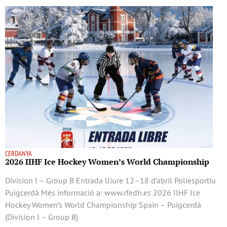
CERDANYA
2026 IIHF Ice Hockey Women’s World Championship
Division I – Group B Entrada lliure 12–18 d’abril Poliesportiu
Puigcerdà Més informació a: www.rfedh.es 2026 IIHF Ice
Hockey Women’s World Championship Spain – Puigcerdà
(Division I – Group B)