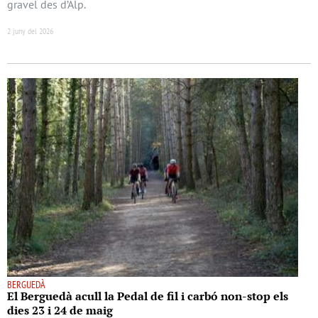
gravel des d’Alp.
2 juny del 2026
BERGUEDÀ
El Berguedà acull la Pedal de fil i carbó non-stop els
dies 23 i 24 de maig