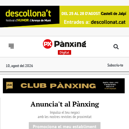
Digital
Subscriu-te
10, agost del 2026
Anuncia't al Pànxing
Impulsa el teu negoci
amb les nostres revistes de proximitat
Promociona el meu establiment