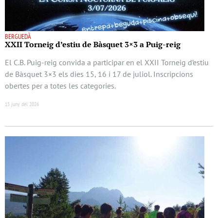
BERGUEDÀ
XXII Torneig d’estiu de Bàsquet 3×3 a Puig-reig
El C.B. Puig-reig convida a participar en el XXII Torneig d’estiu
de Bàsquet 3×3 els dies 15, 16 i 17 de juliol. Inscripcions
obertes per a totes les categories.
15 juny del 2026