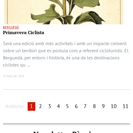
BERGUEDÀ
Primavera Ciclista
Serà una edició amb més activitats i amb un impacte creixent
sobre un territori que es postula com a referent cicloturístic. El
Berguedà, per entorn i història, és una de les destinacions
ciclistes qu …
17 març del 2026
Anterior
1
2
3
4
5
6
7
8
9
10
11