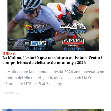
CERDANYA
La Molina, l’estació que no s’atura: activitats d’estiu i
competicions de ciclisme de muntanya 2026
La Molina obre la temporada d’estiu 2026 amb novetats com
el retorn del Niu de l’Àliga, circuits de bikepark i la Copa
d’Europa de MTB del 5 al 7 de juny.
2 juny del 2026