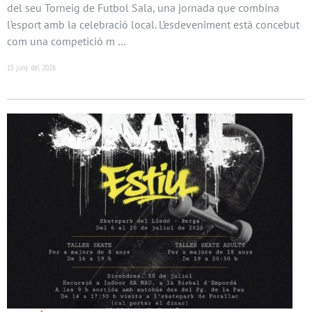
del seu Torneig de Futbol Sala, una jornada que combina
l’esport amb la celebració local. L’esdeveniment està concebut
com una competició m …
15 juny del 2026