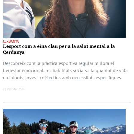
CERDANYA
L’esport com a eina clau per a la salut mental a la
Cerdanya
Descobreix com la pràctica esportiva regular millora el
benestar emocional, les habilitats socials i la qualitat de vida
en infants, joves i col·lectius amb necessitats específiques.
28 abril del 2026