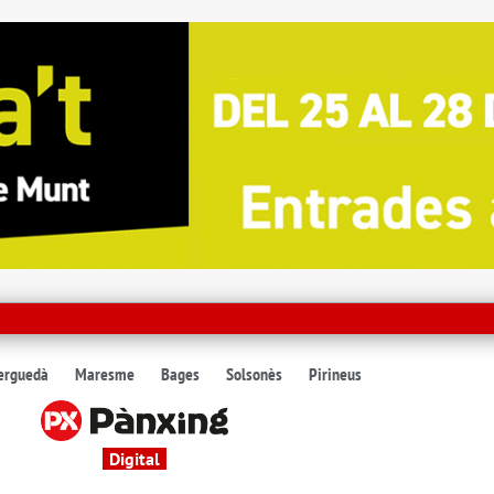
erguedà
Maresme
Bages
Solsonès
Pirineus
Digital