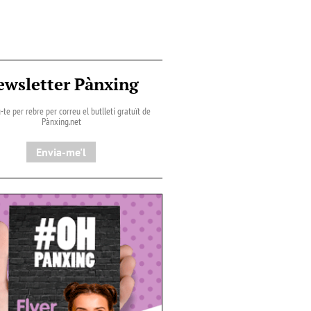
ewsletter Pànxing
-te per rebre per correu el butlletí gratuït de
Pànxing.net​
Envia-me'l