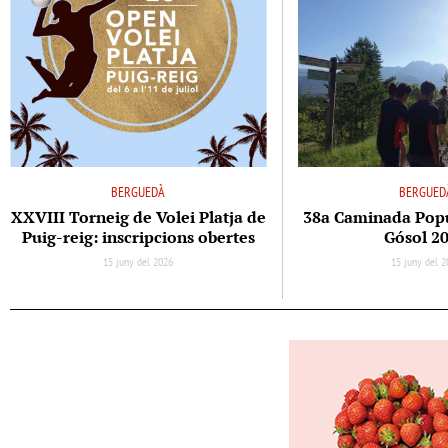
BERGUEDÀ
BERGUED
XXVIII Torneig de Volei Platja de
38a Caminada Popul
Puig-reig: inscripcions obertes
Gósol 2
15 juny del 2026
15 juny del 2