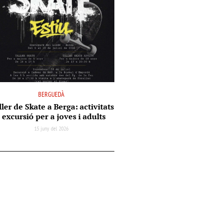
BERGUEDÀ
ler de Skate a Berga: activitats
i excursió per a joves i adults
15 juny del 2026