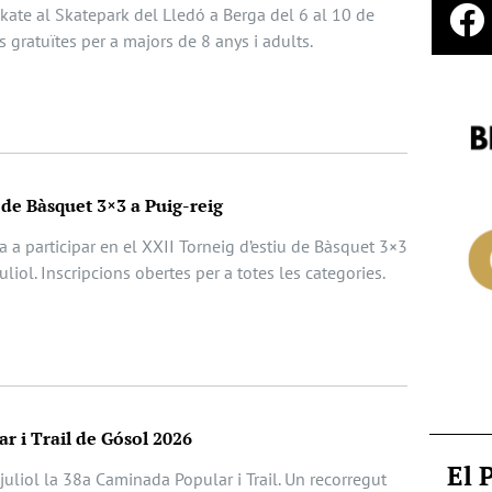
 Skate al Skatepark del Lledó a Berga del 6 al 10 de
ts gratuïtes per a majors de 8 anys i adults.
 de Bàsquet 3×3 a Puig-reig
da a participar en el XXII Torneig d’estiu de Bàsquet 3×3
juliol. Inscripcions obertes per a totes les categories.
r i Trail de Gósol 2026
El 
juliol la 38a Caminada Popular i Trail. Un recorregut