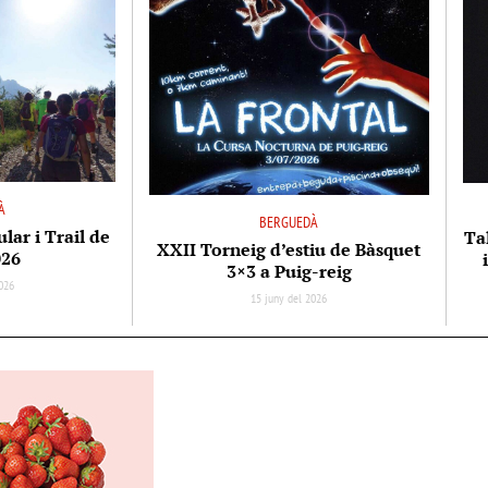
À
BERGUEDÀ
ar i Trail de
Tal
XXII Torneig d’estiu de Bàsquet
026
3×3 a Puig-reig
026
15 juny del 2026