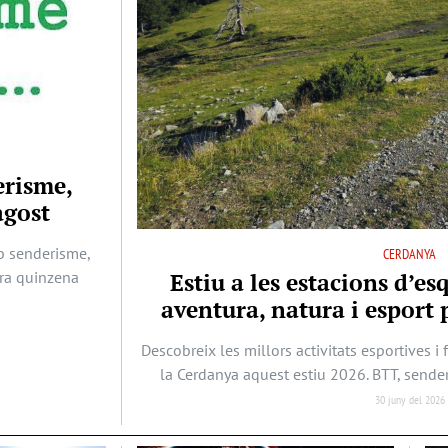
erisme,
agost
b senderisme,
CERDANYA
era quinzena
Estiu a les estacions d’es
aventura, natura i esport p
Descobreix les millors activitats esportives i 
la Cerdanya aquest estiu 2026. BTT, sende
30 juny del 2026