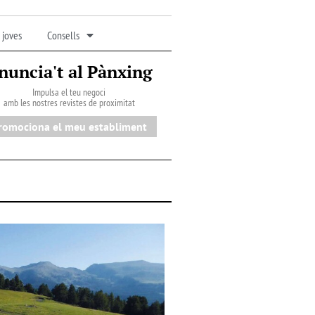
 joves
Consells
nuncia't al Pànxing
Impulsa el teu negoci
amb les nostres revistes de proximitat
romociona el meu establiment