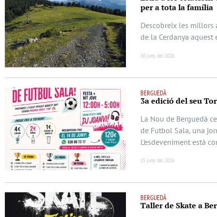
per a tota la família
Descobreix les millors a
de la Cerdanya aquest 
30 juny del 2026
BERGUEDÀ
3a edició del seu To
La Nou de Berguedà cel
de Futbol Sala, una jor
L’esdeveniment està c
15 juny del 2026
BERGUEDÀ
Taller de Skate a Berg