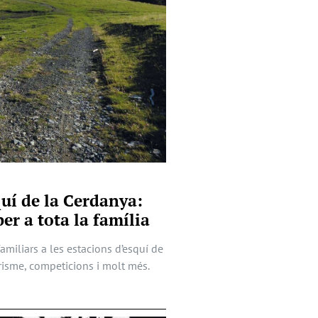
quí de la Cerdanya:
er a tota la família
familiars a les estacions d’esquí de
risme, competicions i molt més.