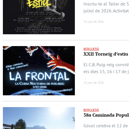
Inscriu-te al Taller de
juliol de 2026. Activita
15 juny del 2026
BERGUEDÀ
XXII Torneig d’estiu
El C.B. Puig-reig convi
els dies 15, 16 i 17 de 
15 juny del 2026
BERGUEDÀ
38a Caminada Popula
Gósol celebra el 12 de 