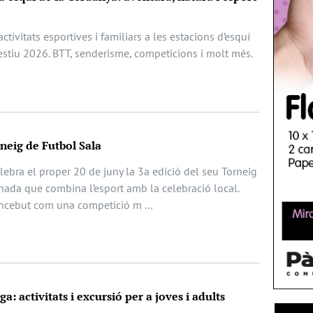
ctivitats esportives i familiars a les estacions d’esquí
estiu 2026. BTT, senderisme, competicions i molt més.
rneig de Futbol Sala
ebra el proper 20 de juny la 3a edició del seu Torneig
nada que combina l’esport amb la celebració local.
oncebut com una competició m …
a: activitats i excursió per a joves i adults