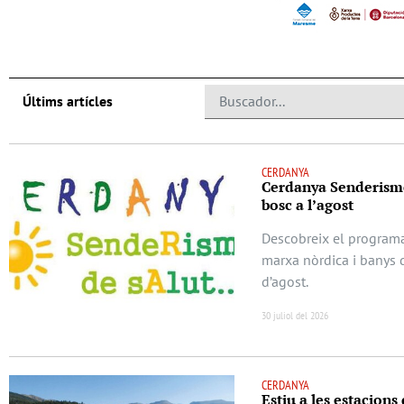
Últims artícles
CERDANYA
Cerdanya Senderisme
bosc a l’agost
Descobreix el program
marxa nòrdica i banys 
d’agost.
30 juliol del 2026
CERDANYA
Estiu a les estacions