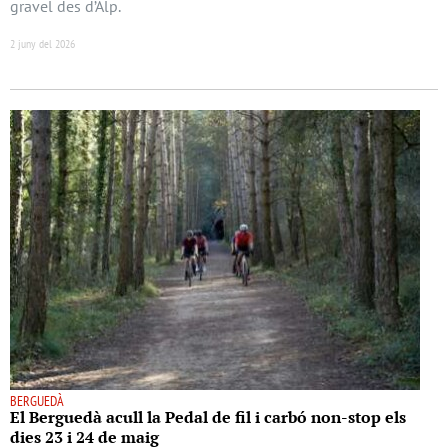
gravel des d’Alp.
2 juny del 2026
BERGUEDÀ
El Berguedà acull la Pedal de fil i carbó non-stop els
dies 23 i 24 de maig