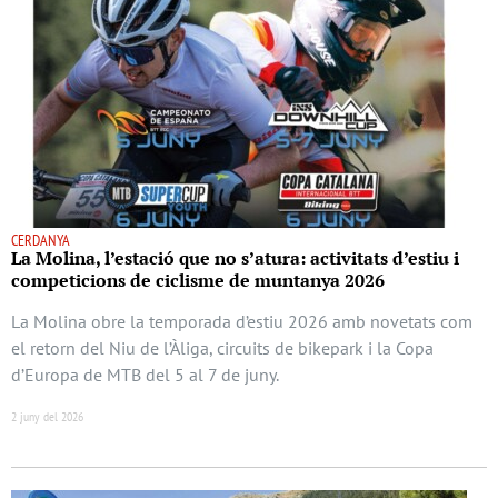
CERDANYA
La Molina, l’estació que no s’atura: activitats d’estiu i
competicions de ciclisme de muntanya 2026
La Molina obre la temporada d’estiu 2026 amb novetats com
el retorn del Niu de l’Àliga, circuits de bikepark i la Copa
d’Europa de MTB del 5 al 7 de juny.
2 juny del 2026