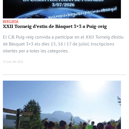
BERGUEDÀ
XXII Torneig d’estiu de Bàsquet 3×3 a Puig-reig
El C.B. Puig-reig convida a participar en el XXII Torneig d’estiu
de Bàsquet 3×3 els dies 15, 16 i 17 de juliol. Inscripcions
obertes per a totes les categories.
15 juny del 2026