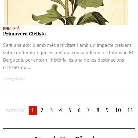
BERGUEDÀ
Primavera Ciclista
Serà una edició amb més activitats i amb un impacte creixent
sobre un territori que es postula com a referent cicloturístic. El
Berguedà, per entorn i història, és una de les destinacions
ciclistes qu …
17 març del 2026
Anterior
1
2
3
4
5
6
7
8
9
10
11