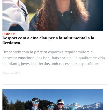
CERDANYA
L’esport com a eina clau per a la salut mental a la
Cerdanya
Descobreix com la pràctica esportiva regular millora el
benestar emocional, les habilitats socials i la qualitat de vida
en infants, joves i col·lectius amb necessitats específiques.
28 abril del 2026