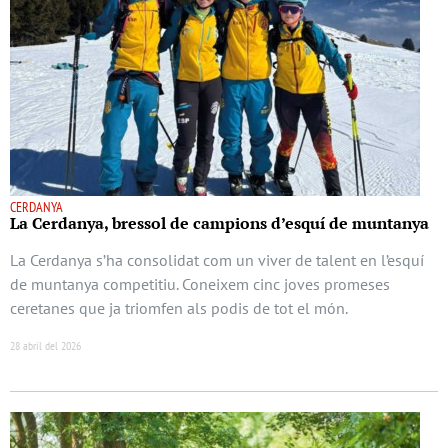
CERDANYA
La Cerdanya, bressol de campions d’esquí de muntanya
La Cerdanya s’ha consolidat com un viver de talent en l’esquí
de muntanya competitiu. Coneixem cinc joves promeses
ceretanes que ja triomfen als podis de tot el món.
28 abril del 2026