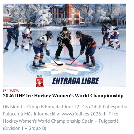
CERDANYA
2026 IIHF Ice Hockey Women’s World Championship
Division I – Group B Entrada lliure 12–18 d’abril Poliesportiu
Puigcerdà Més informació a: www.rfedh.es 2026 IIHF Ice
Hockey Women’s World Championship Spain – Puigcerdà
(Division I – Group B)