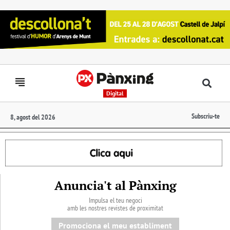
Digital
Subscriu-te
8, agost del 2026
Anuncia't al Pànxing
Impulsa el teu negoci
amb les nostres revistes de proximitat
Promociona el meu establiment