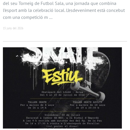
del seu Torneig de Futbol Sala, una jornada que combina
l’esport amb la celebració local. L’esdeveniment està concebut
com una competició m …
15 juny del 2026