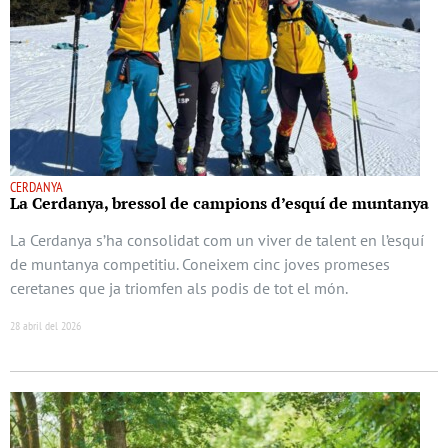
CERDANYA
La Cerdanya, bressol de campions d’esquí de muntanya
La Cerdanya s’ha consolidat com un viver de talent en l’esquí
de muntanya competitiu. Coneixem cinc joves promeses
ceretanes que ja triomfen als podis de tot el món.
28 abril del 2026