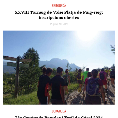
BERGUEDÀ
XXVIII Torneig de Volei Platja de Puig-reig:
inscripcions obertes
15 juny del 2026
BERGUEDÀ
38a Caminada Popular i Trail de Gósol 2026