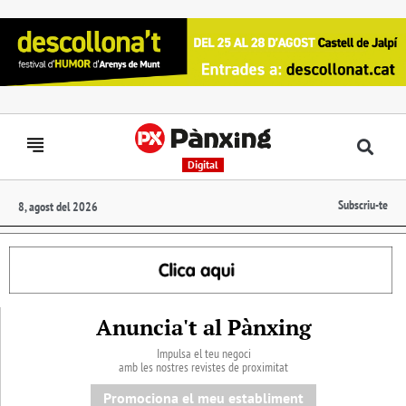
Digital
Subscriu-te
8, agost del 2026
Anuncia't al Pànxing
Impulsa el teu negoci
amb les nostres revistes de proximitat
Promociona el meu establiment