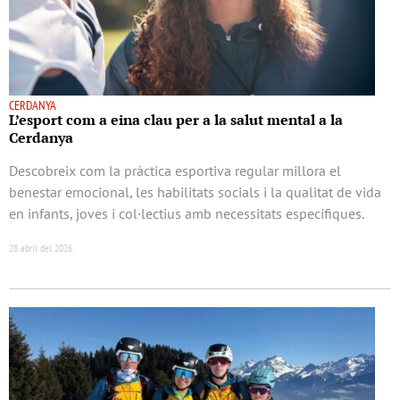
CERDANYA
L’esport com a eina clau per a la salut mental a la
Cerdanya
Descobreix com la pràctica esportiva regular millora el
benestar emocional, les habilitats socials i la qualitat de vida
en infants, joves i col·lectius amb necessitats específiques.
28 abril del 2026