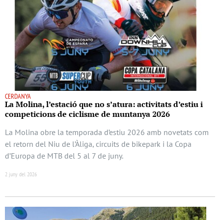
CERDANYA
La Molina, l’estació que no s’atura: activitats d’estiu i
competicions de ciclisme de muntanya 2026
La Molina obre la temporada d’estiu 2026 amb novetats com
el retorn del Niu de l’Àliga, circuits de bikepark i la Copa
d’Europa de MTB del 5 al 7 de juny.
2 juny del 2026