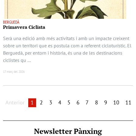
BERGUEDÀ
Primavera Ciclista
Serà una edició amb més activitats i amb un impacte creixent
sobre un territori que es postula com a referent cicloturístic. El
Berguedà, per entorn i història, és una de les destinacions
ciclistes qu …
17 març del 2026
Anterior
1
2
3
4
5
6
7
8
9
10
11
Newsletter Pànxing