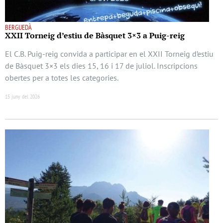
BERGUEDÀ
XXII Torneig d’estiu de Bàsquet 3×3 a Puig-reig
El C.B. Puig-reig convida a participar en el XXII Torneig d’estiu
de Bàsquet 3×3 els dies 15, 16 i 17 de juliol. Inscripcions
obertes per a totes les categories.
15 juny del 2026