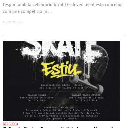
l’esport amb la celebració local. L’esdeveniment està concebut
com una competició m …
15 juny del 2026
BERGUEDÀ