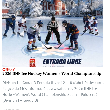
CERDANYA
2026 IIHF Ice Hockey Women’s World Championship
Division I – Group B Entrada lliure 12–18 d’abril Poliesportiu
Puigcerdà Més informació a: www.rfedh.es 2026 IIHF Ice
Hockey Women’s World Championship Spain – Puigcerdà
(Division I – Group B)
30 març del 2026