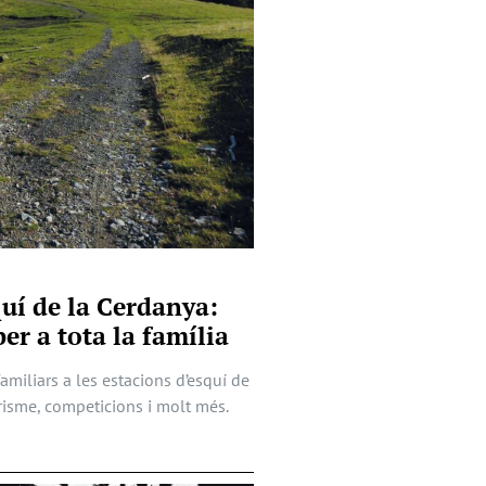
quí de la Cerdanya:
er a tota la família
familiars a les estacions d’esquí de
risme, competicions i molt més.