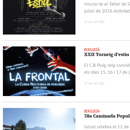
Inscriu-te al Taller de
juliol de 2026. Activita
15 juny del 2026
BERGUEDÀ
XXII Torneig d’estiu
El C.B. Puig-reig convi
els dies 15, 16 i 17 de 
15 juny del 2026
BERGUEDÀ
38a Caminada Popula
Gósol celebra el 12 de 