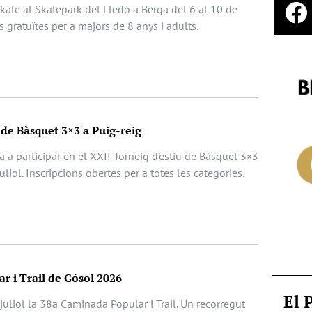
 Skate al Skatepark del Lledó a Berga del 6 al 10 de
ts gratuïtes per a majors de 8 anys i adults.
 de Bàsquet 3×3 a Puig-reig
da a participar en el XXII Torneig d’estiu de Bàsquet 3×3
juliol. Inscripcions obertes per a totes les categories.
r i Trail de Gósol 2026
El 
juliol la 38a Caminada Popular i Trail. Un recorregut