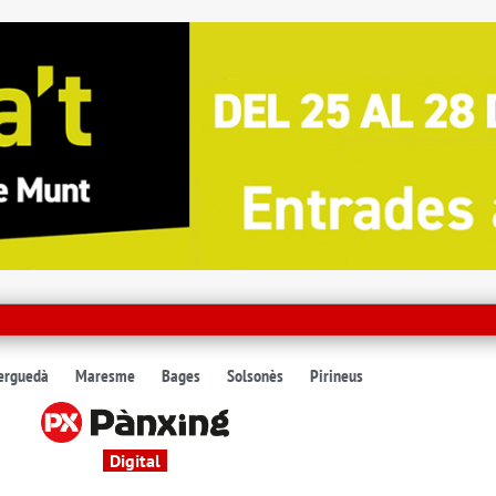
erguedà
Maresme
Bages
Solsonès
Pirineus
Digital