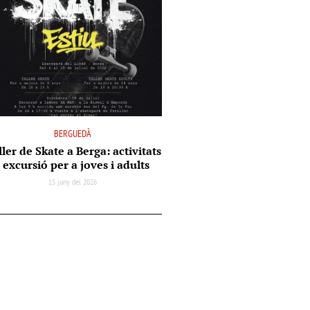
BERGUEDÀ
ler de Skate a Berga: activitats
i excursió per a joves i adults
15 juny del 2026