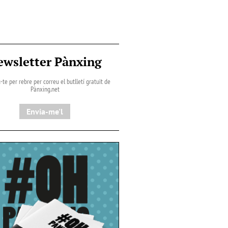
ewsletter Pànxing
-te per rebre per correu el butlletí gratuït de
Pànxing.net​
Envia-me'l