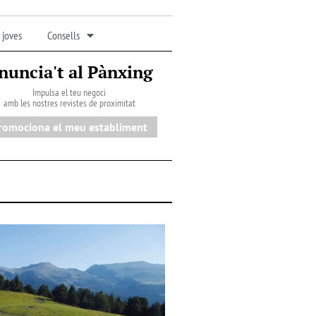
 joves
Consells
nuncia't al Pànxing
Impulsa el teu negoci
amb les nostres revistes de proximitat
romociona el meu establiment