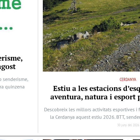
erisme,
agost
b senderisme,
CERDANYA
era quinzena
Estiu a les estacions d’es
aventura, natura i esport p
Descobreix les millors activitats esportives i 
la Cerdanya aquest estiu 2026. BTT, sende
30 juny del 2026