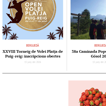
BERGUEDÀ
BERGUED
XXVIII Torneig de Volei Platja de
38a Caminada Popul
Puig-reig: inscripcions obertes
Gósol 2
15 juny del 2026
15 juny del 2