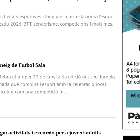
ctivitats esportives i familiars a les estacions d’esquí
estiu 2026. BTT, senderisme, competicions i molt més.
rneig de Futbol Sala
ebra el proper 20 de juny la 3a edició del seu Torneig
nada que combina l’esport amb la celebració local.
oncebut com una competició m …
a: activitats i excursió per a joves i adults