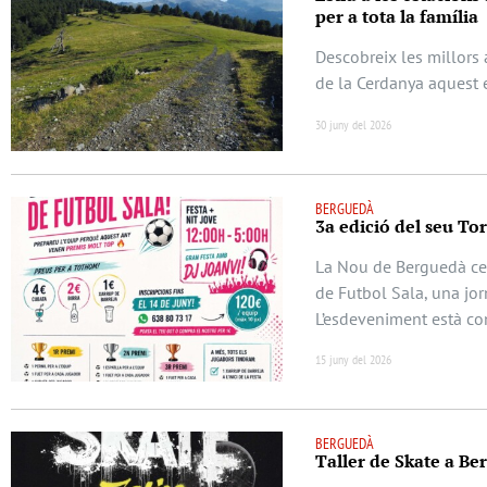
per a tota la família
Descobreix les millors a
de la Cerdanya aquest 
30 juny del 2026
BERGUEDÀ
3a edició del seu To
La Nou de Berguedà cel
de Futbol Sala, una jor
L’esdeveniment està c
15 juny del 2026
BERGUEDÀ
Taller de Skate a Berg