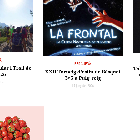
À
BERGUEDÀ
ar i Trail de
Tal
XXII Torneig d’estiu de Bàsquet
026
3×3 a Puig-reig
026
15 juny del 2026