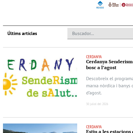
Últims artícles
CERDANYA
Cerdanya Senderisme
bosc a l’agost
Descobreix el program
marxa nòrdica i banys 
d’agost.
30 juliol del 2026
CERDANYA
Estiu a les estacions