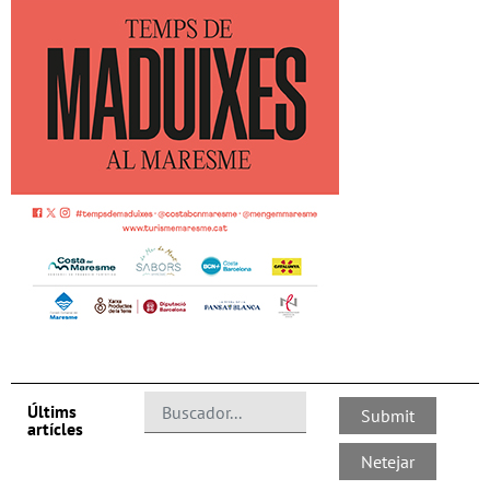
Últims
artícles