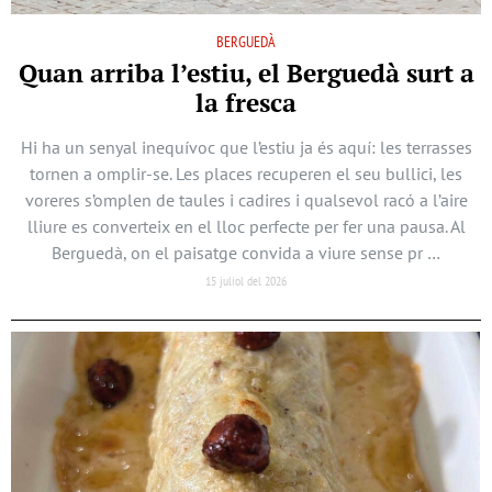
BERGUEDÀ
Quan arriba l’estiu, el Berguedà surt a
la fresca
Hi ha un senyal inequívoc que l’estiu ja és aquí: les terrasses
tornen a omplir-se. Les places recuperen el seu bullici, les
voreres s’omplen de taules i cadires i qualsevol racó a l’aire
lliure es converteix en el lloc perfecte per fer una pausa. Al
Berguedà, on el paisatge convida a viure sense pr …
15 juliol del 2026