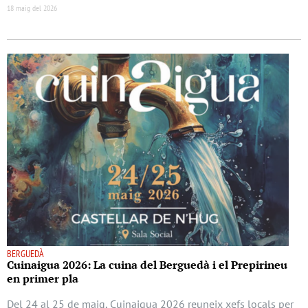
18 maig del 2026
BERGUEDÀ
Cuinaigua 2026: La cuina del Berguedà i el Prepirineu
en primer pla
Del 24 al 25 de maig, Cuinaigua 2026 reuneix xefs locals per