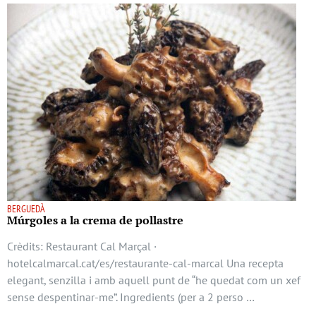
BERGUEDÀ
Múrgoles a la crema de pollastre
Crèdits: Restaurant Cal Marçal ·
hotelcalmarcal.cat/es/restaurante-cal-marcal Una recepta
elegant, senzilla i amb aquell punt de “he quedat com un xef
sense despentinar-me”. Ingredients (per a 2 perso …