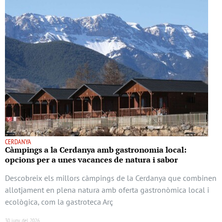
CERDANYA
Càmpings a la Cerdanya amb gastronomia local:
opcions per a unes vacances de natura i sabor
Descobreix els millors càmpings de la Cerdanya que combinen
allotjament en plena natura amb oferta gastronòmica local i
ecològica, com la gastroteca Arç
30 juny del 2026