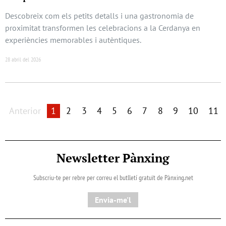
Descobreix com els petits detalls i una gastronomia de
proximitat transformen les celebracions a la Cerdanya en
experiències memorables i autèntiques.
28 abril del 2026
Anterior
1
2
3
4
5
6
7
8
9
10
11
Newsletter Pànxing
Subscriu-te per rebre per correu el butlletí gratuït de Pànxing.net​
Envia-me'l