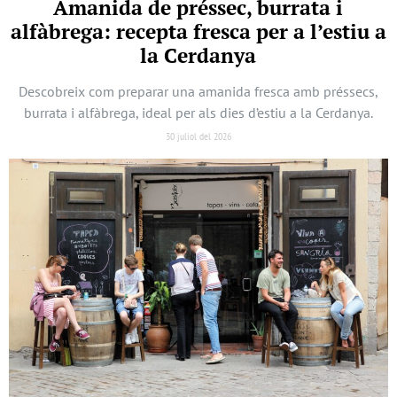
Amanida de préssec, burrata i
alfàbrega: recepta fresca per a l’estiu a
la Cerdanya
Descobreix com preparar una amanida fresca amb préssecs,
burrata i alfàbrega, ideal per als dies d’estiu a la Cerdanya.
30 juliol del 2026