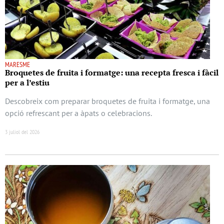
MARESME
Broquetes de fruita i formatge: una recepta fresca i fàcil
per a l’estiu
Descobreix com preparar broquetes de fruita i formatge, una
opció refrescant per a àpats o celebracions.
3 juliol del 2026