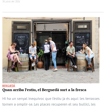
30 juliol del 2026
BERGUEDÀ
Quan arriba l’estiu, el Berguedà surt a la fresca
Hi ha un senyal inequívoc que l’estiu ja és aquí: les terrasses
tornen a omplir-se. Les places recuperen el seu bullici, les