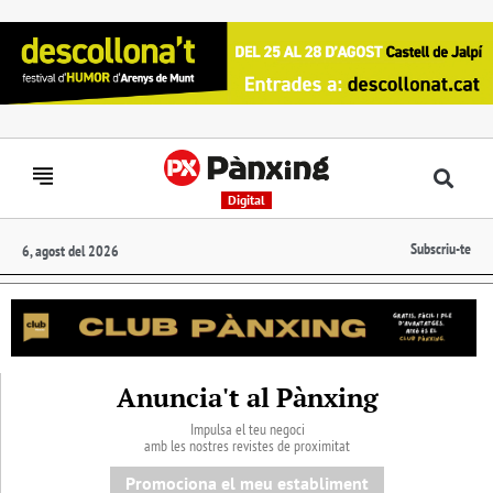
Digital
Subscriu-te
6, agost del 2026
Anuncia't al Pànxing
Impulsa el teu negoci
amb les nostres revistes de proximitat
Promociona el meu establiment