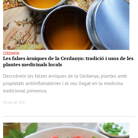
CERDANYA
Les falses àrniques de la Cerdanya: tradició i usos de les
plantes medicinals locals
Descobreix les falses àrniques de la Cerdanya, plantes amb
propietats antiinflamatòries i el seu llegat en la medicina
tradicional pirinenca.
30 juny del 2026