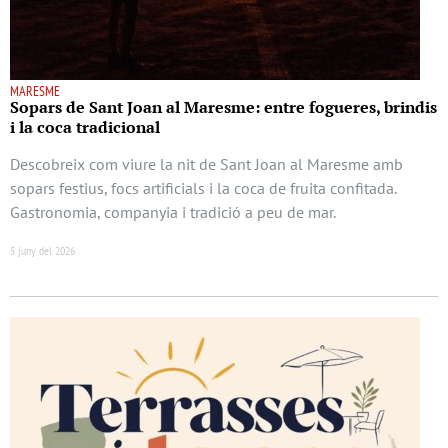
MARESME
Sopars de Sant Joan al Maresme: entre fogueres, brindis
i la coca tradicional
Descobreix com viure la nit de Sant Joan al Maresme amb
sopars festius, focs artificials i la coca de fruita confitada.
Gastronomia, companyia i tradició a peu de mar.
5 juny del 2026