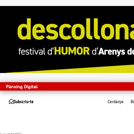
Pànxing Digital
Subscriu-te
Cerdanya
B