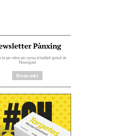
ewsletter Pànxing
-te per rebre per correu el butlletí gratuït de
Pànxing.net​
Envia-me'l