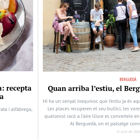
BERGUEDÀ
a: recepta
Quan arriba l’estiu, el Berg
ya
Hi ha un senyal inequívoc que l’estiu ja és aqu
Les places recuperen el seu bullici, les vore
ta i alfàbrega,
qualsevol racó a l’aire lliure es converteix en
Al Berguedà, on el paisatge conv
15 juliol del 2026