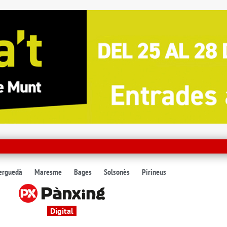
erguedà
Maresme
Bages
Solsonès
Pirineus
Digital