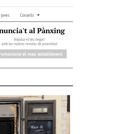
 joves
Consells
nuncia't al Pànxing
Impulsa el teu negoci
amb les nostres revistes de proximitat
romociona el meu establiment