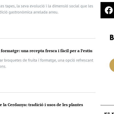
les tapes, la seva evolució i la dimensió social que les
dició gastronòmica arrelada arreu.
 formatge: una recepta fresca i fàcil per a l’estiu
r broquetes de fruita i formatge, una opció refrescant
ons.
e la Cerdanya: tradició i usos de les plantes