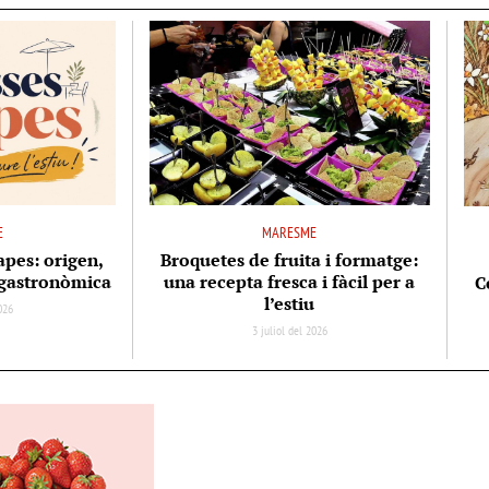
E
MARESME
apes: origen,
Broquetes de fruita i formatge:
ó gastronòmica
una recepta fresca i fàcil per a
C
l’estiu
2026
3 juliol del 2026