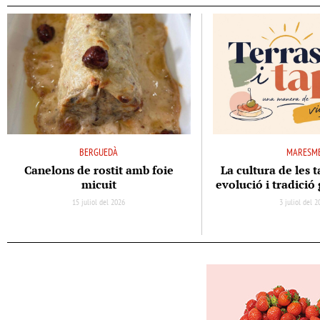
BERGUEDÀ
MARESM
Canelons de rostit amb foie
La cultura de les t
micuit
evolució i tradici
15 juliol del 2026
3 juliol del 