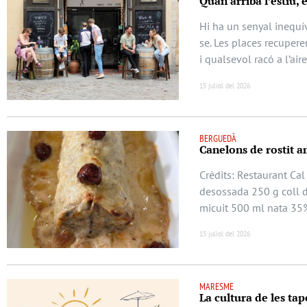
Quan arriba l’estiu, 
Hi ha un senyal inequív
se. Les places recuperen
i qualsevol racó a l’air
15 juliol del 2026
BERGUEDÀ
Canelons de rostit a
Crèdits: Restaurant Cal
desossada 250 g coll d
micuit 500 ml nata 35
15 juliol del 2026
MARESME
La cultura de les tap