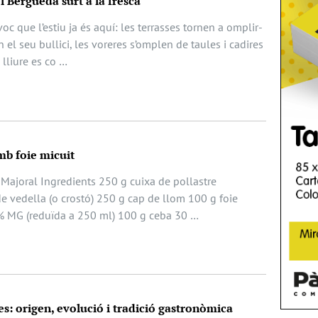
el Berguedà surt a la fresca
oc que l’estiu ja és aquí: les terrasses tornen a omplir-
 el seu bullici, les voreres s’omplen de taules i cadires
e lliure es co …
mb foie micuit
 Majoral Ingredients 250 g cuixa de pollastre
e vedella (o crostó) 250 g cap de llom 100 g foie
% MG (reduïda a 250 ml) 100 g ceba 30 …
es: origen, evolució i tradició gastronòmica