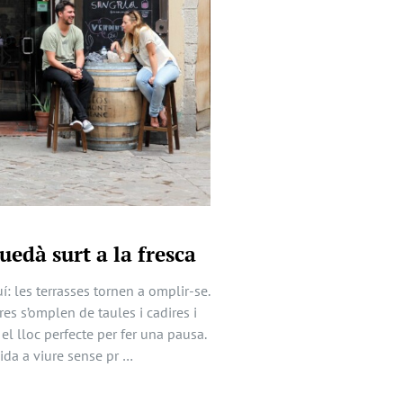
uedà surt a la fresca
í: les terrasses tornen a omplir-se.
res s’omplen de taules i cadires i
 el lloc perfecte per fer una pausa.
ida a viure sense pr …