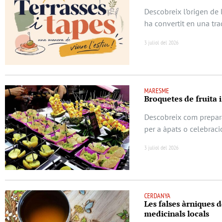
Descobreix l’origen de 
ha convertit en una tra
3 juliol del 2026
MARESME
Broquetes de fruita i
Descobreix com prepara
per a àpats o celebraci
3 juliol del 2026
CERDANYA
Les falses àrniques d
medicinals locals