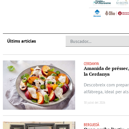
Últims artícles
CERDANYA
Amanida de préssec, b
la Cerdanya
Descobreix com prepara
alfàbrega, ideal per als
30 juliol del 2026
BERGUEDÀ