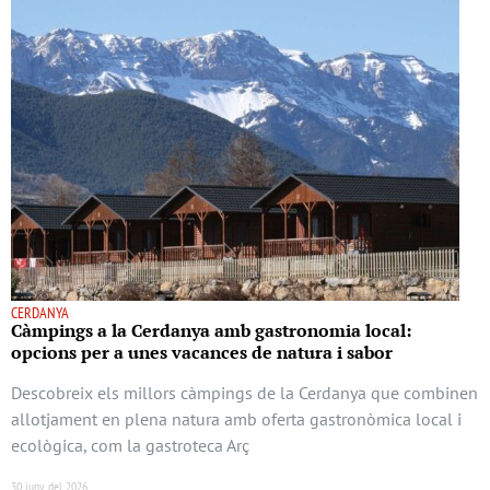
CERDANYA
Càmpings a la Cerdanya amb gastronomia local:
opcions per a unes vacances de natura i sabor
Descobreix els millors càmpings de la Cerdanya que combinen
allotjament en plena natura amb oferta gastronòmica local i
ecològica, com la gastroteca Arç
30 juny del 2026