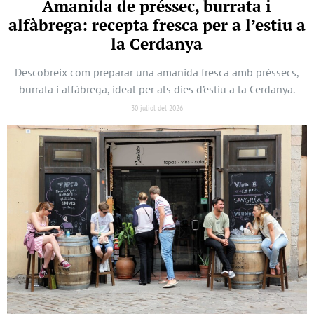
Amanida de préssec, burrata i
alfàbrega: recepta fresca per a l’estiu a
la Cerdanya
Descobreix com preparar una amanida fresca amb préssecs,
burrata i alfàbrega, ideal per als dies d’estiu a la Cerdanya.
30 juliol del 2026