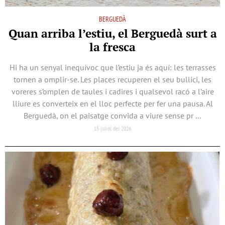
BERGUEDÀ
Quan arriba l’estiu, el Berguedà surt a
la fresca
Hi ha un senyal inequívoc que l’estiu ja és aquí: les terrasses
tornen a omplir-se. Les places recuperen el seu bullici, les
voreres s’omplen de taules i cadires i qualsevol racó a l’aire
lliure es converteix en el lloc perfecte per fer una pausa. Al
Berguedà, on el paisatge convida a viure sense pr …
15 juliol del 2026