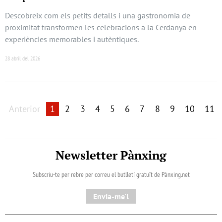
Descobreix com els petits detalls i una gastronomia de
proximitat transformen les celebracions a la Cerdanya en
experiències memorables i autèntiques.
28 abril del 2026
Anterior
1
2
3
4
5
6
7
8
9
10
11
Newsletter Pànxing
Subscriu-te per rebre per correu el butlletí gratuït de Pànxing.net​
Envia-me'l