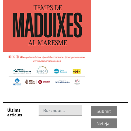
Últims
artícles