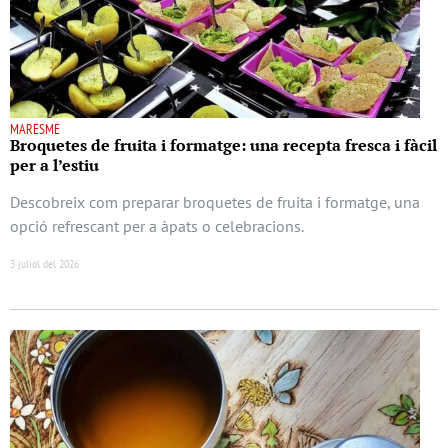
MARESME
Broquetes de fruita i formatge: una recepta fresca i fàcil
per a l’estiu
Descobreix com preparar broquetes de fruita i formatge, una
opció refrescant per a àpats o celebracions.
3 juliol del 2026