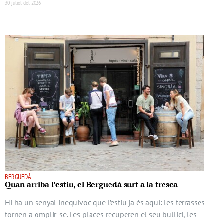
30 juliol del 2026
BERGUEDÀ
Quan arriba l’estiu, el Berguedà surt a la fresca
Hi ha un senyal inequívoc que l’estiu ja és aquí: les terrasses
tornen a omplir-se. Les places recuperen el seu bullici, les