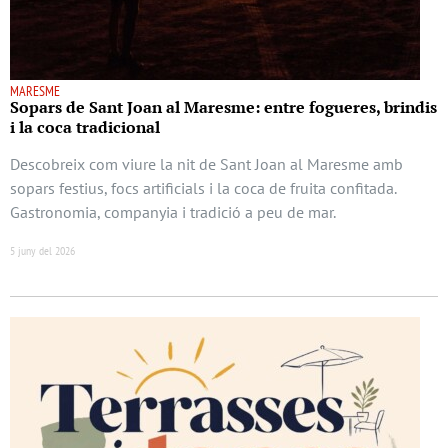
MARESME
Sopars de Sant Joan al Maresme: entre fogueres, brindis
i la coca tradicional
Descobreix com viure la nit de Sant Joan al Maresme amb
sopars festius, focs artificials i la coca de fruita confitada.
Gastronomia, companyia i tradició a peu de mar.
5 juny del 2026