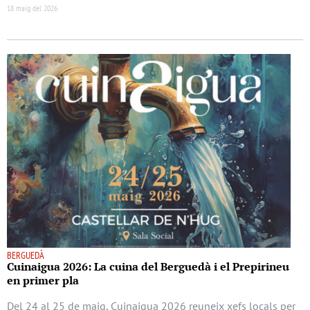
18 maig del 2026
BERGUEDÀ
Cuinaigua 2026: La cuina del Berguedà i el Prepirineu
en primer pla
Del 24 al 25 de maig, Cuinaigua 2026 reuneix xefs locals per