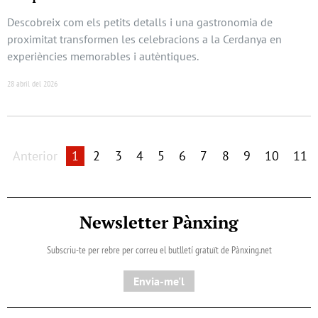
Descobreix com els petits detalls i una gastronomia de
proximitat transformen les celebracions a la Cerdanya en
experiències memorables i autèntiques.
28 abril del 2026
Anterior
1
2
3
4
5
6
7
8
9
10
11
Newsletter Pànxing
Subscriu-te per rebre per correu el butlletí gratuït de Pànxing.net​
Envia-me'l