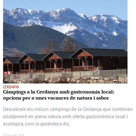
CERDANYA
Càmpings a la Cerdanya amb gastronomia local:
opcions per a unes vacances de natura i sabor
Descobreix els millors càmpings de la Cerdanya que combinen
allotjament en plena natura amb oferta gastronòmica local i
ecològica, com la gastroteca Arç
30 juny del 2026