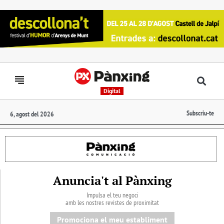
Digital
Subscriu-te
6, agost del 2026
Anuncia't al Pànxing
Impulsa el teu negoci
amb les nostres revistes de proximitat
Promociona el meu establiment