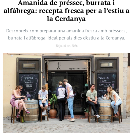
Amanida de préssec, burrata i
alfàbrega: recepta fresca per a l’estiu a
la Cerdanya
Descobreix com preparar una amanida fresca amb préssecs,
burrata i alfàbrega, ideal per als dies d’estiu a la Cerdanya.
30 juliol del 2026