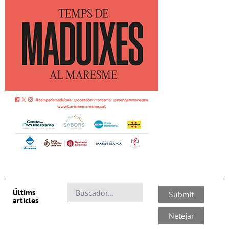
Últims
artícles