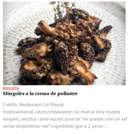
BERGUEDÀ
Múrgoles a la crema de pollastre
Crèdits: Restaurant Cal Marçal ·
hotelcalmarcal.cat/es/restaurante-cal-marcal Una recepta
elegant, senzilla i amb aquell punt de “he quedat com un xef
sense despentinar-me”. Ingredients (per a 2 perso …