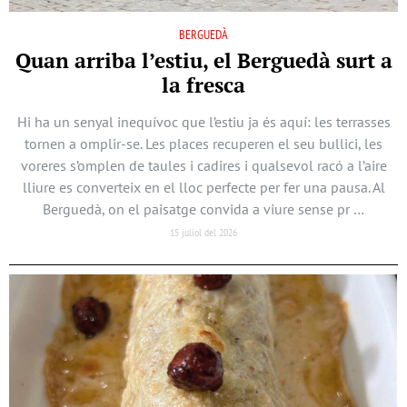
BERGUEDÀ
Quan arriba l’estiu, el Berguedà surt a
la fresca
Hi ha un senyal inequívoc que l’estiu ja és aquí: les terrasses
tornen a omplir-se. Les places recuperen el seu bullici, les
voreres s’omplen de taules i cadires i qualsevol racó a l’aire
lliure es converteix en el lloc perfecte per fer una pausa. Al
Berguedà, on el paisatge convida a viure sense pr …
15 juliol del 2026