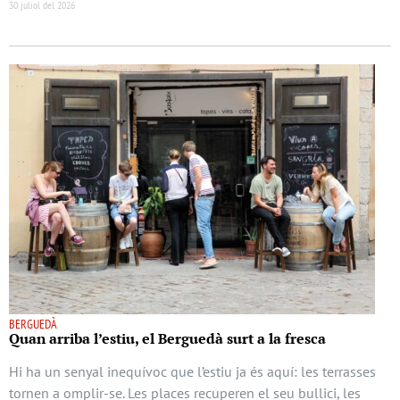
30 juliol del 2026
BERGUEDÀ
Quan arriba l’estiu, el Berguedà surt a la fresca
Hi ha un senyal inequívoc que l’estiu ja és aquí: les terrasses
tornen a omplir-se. Les places recuperen el seu bullici, les