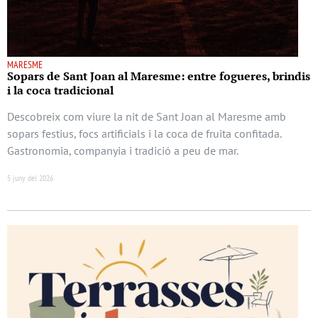
MARESME
Sopars de Sant Joan al Maresme: entre fogueres, brindis
i la coca tradicional
Descobreix com viure la nit de Sant Joan al Maresme amb
sopars festius, focs artificials i la coca de fruita confitada.
Gastronomia, companyia i tradició a peu de mar.
5 juny del 2026