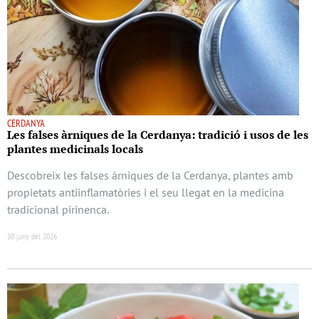
CERDANYA
Les falses àrniques de la Cerdanya: tradició i usos de les
plantes medicinals locals
Descobreix les falses àrniques de la Cerdanya, plantes amb
propietats antiinflamatòries i el seu llegat en la medicina
tradicional pirinenca.
30 juny del 2026