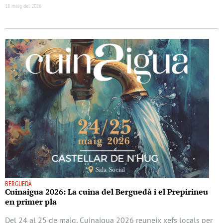
18 maig del 2026
BERGUEDÀ
Cuinaigua 2026: La cuina del Berguedà i el Prepirineu
en primer pla
Del 24 al 25 de maig, Cuinaigua 2026 reuneix xefs locals per