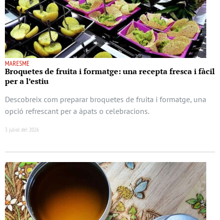
MARESME
Broquetes de fruita i formatge: una recepta fresca i fàcil
per a l’estiu
Descobreix com preparar broquetes de fruita i formatge, una
opció refrescant per a àpats o celebracions.
3 juliol del 2026