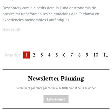
Descobreix com els petits detalls i una gastronomia de
proximitat transformen les celebracions a la Cerdanya en
experiències memorables i autèntiques.
28 abril del 2026
Anterior
1
2
3
4
5
6
7
8
9
10
11
Newsletter Pànxing
Subscriu-te per rebre per correu el butlletí gratuït de Pànxing.net​
Envia-me'l