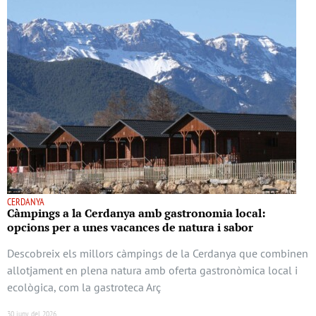
CERDANYA
Càmpings a la Cerdanya amb gastronomia local:
opcions per a unes vacances de natura i sabor
Descobreix els millors càmpings de la Cerdanya que combinen
allotjament en plena natura amb oferta gastronòmica local i
ecològica, com la gastroteca Arç
30 juny del 2026