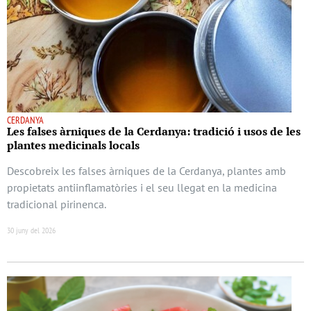
CERDANYA
Les falses àrniques de la Cerdanya: tradició i usos de les
plantes medicinals locals
Descobreix les falses àrniques de la Cerdanya, plantes amb
propietats antiinflamatòries i el seu llegat en la medicina
tradicional pirinenca.
30 juny del 2026