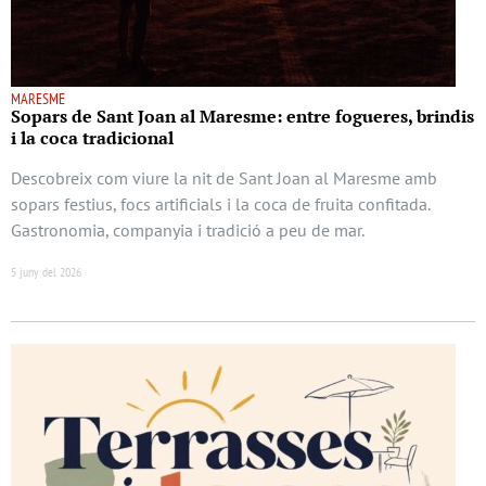
MARESME
Sopars de Sant Joan al Maresme: entre fogueres, brindis
i la coca tradicional
Descobreix com viure la nit de Sant Joan al Maresme amb
sopars festius, focs artificials i la coca de fruita confitada.
Gastronomia, companyia i tradició a peu de mar.
5 juny del 2026