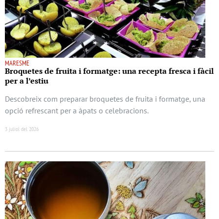
MARESME
Broquetes de fruita i formatge: una recepta fresca i fàcil
per a l’estiu
Descobreix com preparar broquetes de fruita i formatge, una
opció refrescant per a àpats o celebracions.
3 juliol del 2026