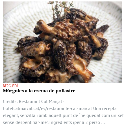
BERGUEDÀ
Múrgoles a la crema de pollastre
Crèdits: Restaurant Cal Marçal ·
hotelcalmarcal.cat/es/restaurante-cal-marcal Una recepta
elegant, senzilla i amb aquell punt de “he quedat com un xef
sense despentinar-me”. Ingredients (per a 2 perso …