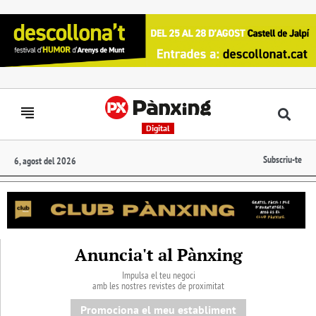
Digital
Subscriu-te
6, agost del 2026
Anuncia't al Pànxing
Impulsa el teu negoci
amb les nostres revistes de proximitat
Promociona el meu establiment