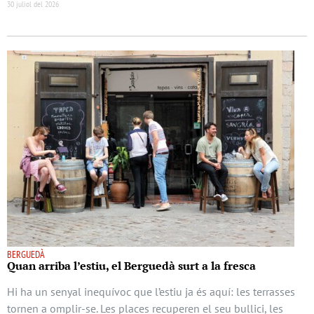
30 juliol del 2026
BERGUEDÀ
Quan arriba l’estiu, el Berguedà surt a la fresca
Hi ha un senyal inequívoc que l’estiu ja és aquí: les terrasses
tornen a omplir-se. Les places recuperen el seu bullici, les