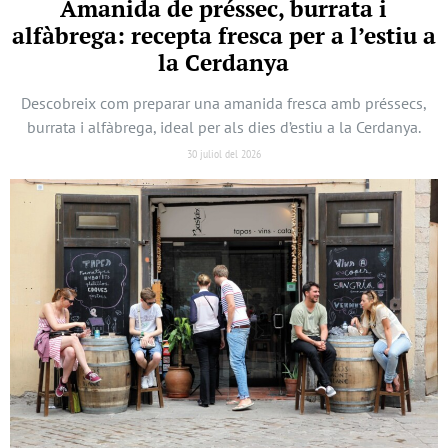
Amanida de préssec, burrata i
alfàbrega: recepta fresca per a l’estiu a
la Cerdanya
Descobreix com preparar una amanida fresca amb préssecs,
burrata i alfàbrega, ideal per als dies d’estiu a la Cerdanya.
30 juliol del 2026