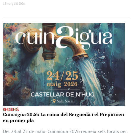
18 maig del 2026
BERGUEDÀ
Cuinaigua 2026: La cuina del Berguedà i el Prepirineu
en primer pla
Del 24 al 25 de maig, Cuinaigua 2026 reuneix xefs locals per