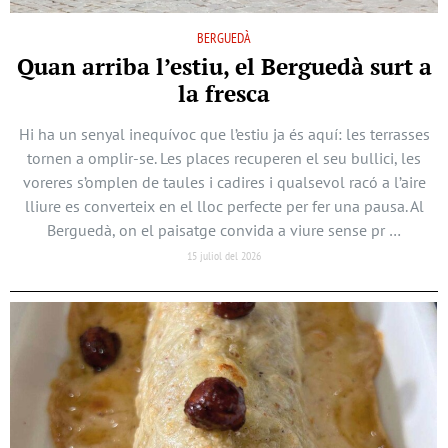
BERGUEDÀ
Quan arriba l’estiu, el Berguedà surt a
la fresca
Hi ha un senyal inequívoc que l’estiu ja és aquí: les terrasses
tornen a omplir-se. Les places recuperen el seu bullici, les
voreres s’omplen de taules i cadires i qualsevol racó a l’aire
lliure es converteix en el lloc perfecte per fer una pausa. Al
Berguedà, on el paisatge convida a viure sense pr …
15 juliol del 2026