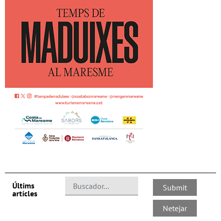
Últims
artícles