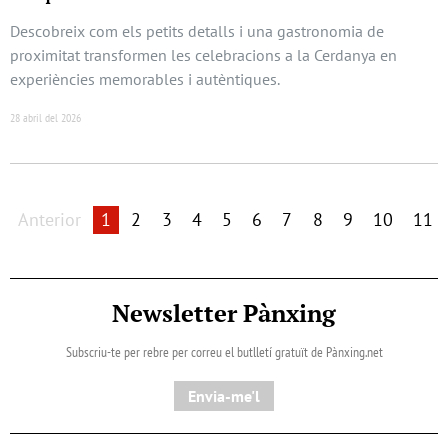
Descobreix com els petits detalls i una gastronomia de
proximitat transformen les celebracions a la Cerdanya en
experiències memorables i autèntiques.
28 abril del 2026
Anterior
1
2
3
4
5
6
7
8
9
10
11
Newsletter Pànxing
Subscriu-te per rebre per correu el butlletí gratuït de Pànxing.net​
Envia-me'l