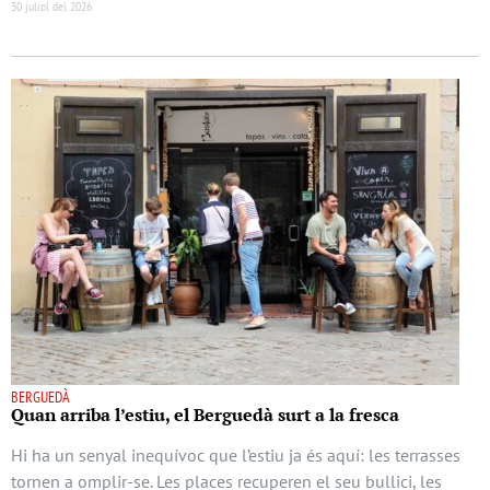
30 juliol del 2026
BERGUEDÀ
Quan arriba l’estiu, el Berguedà surt a la fresca
Hi ha un senyal inequívoc que l’estiu ja és aquí: les terrasses
tornen a omplir-se. Les places recuperen el seu bullici, les