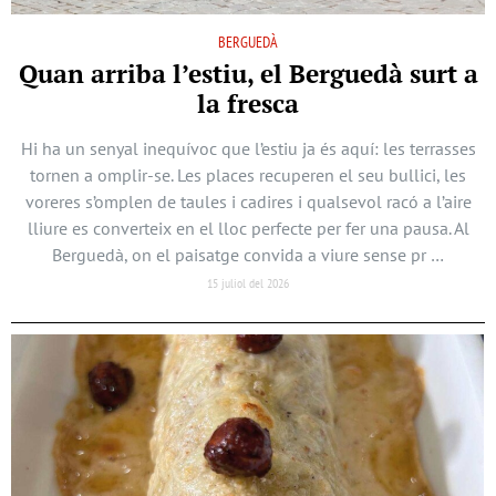
BERGUEDÀ
Quan arriba l’estiu, el Berguedà surt a
la fresca
Hi ha un senyal inequívoc que l’estiu ja és aquí: les terrasses
tornen a omplir-se. Les places recuperen el seu bullici, les
voreres s’omplen de taules i cadires i qualsevol racó a l’aire
lliure es converteix en el lloc perfecte per fer una pausa. Al
Berguedà, on el paisatge convida a viure sense pr …
15 juliol del 2026