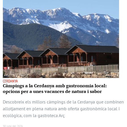
CERDANYA
Càmpings a la Cerdanya amb gastronomia local:
opcions per a unes vacances de natura i sabor
Descobreix els millors càmpings de la Cerdanya que combinen
allotjament en plena natura amb oferta gastronòmica local i
ecològica, com la gastroteca Arç
30 juny del 2026