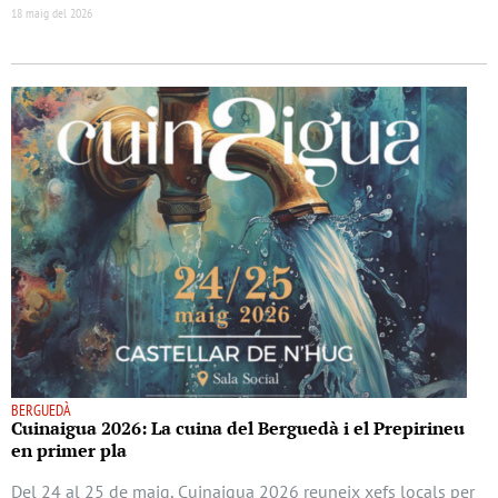
18 maig del 2026
BERGUEDÀ
Cuinaigua 2026: La cuina del Berguedà i el Prepirineu
en primer pla
Del 24 al 25 de maig, Cuinaigua 2026 reuneix xefs locals per