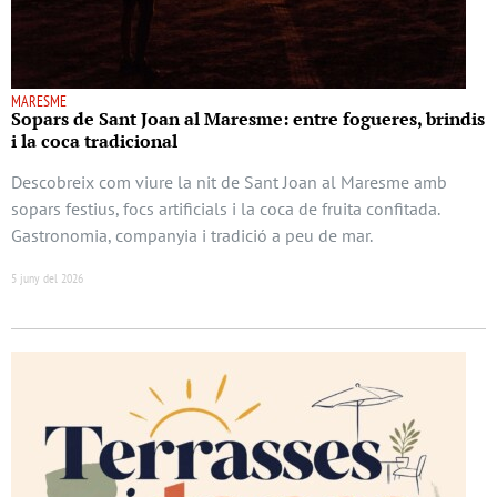
MARESME
Sopars de Sant Joan al Maresme: entre fogueres, brindis
i la coca tradicional
Descobreix com viure la nit de Sant Joan al Maresme amb
sopars festius, focs artificials i la coca de fruita confitada.
Gastronomia, companyia i tradició a peu de mar.
5 juny del 2026