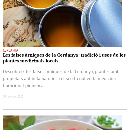
CERDANYA
Les falses àrniques de la Cerdanya: tradició i usos de les
plantes medicinals locals
Descobreix les falses àrniques de la Cerdanya, plantes amb
propietats antiinflamatòries i el seu llegat en la medicina
tradicional pirinenca.
30 juny del 2026