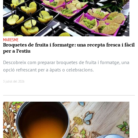
MARESME
Broquetes de fruita i formatge: una recepta fresca i fàcil
per a l’estiu
Descobreix com preparar broquetes de fruita i formatge, una
opció refrescant per a àpats o celebracions.
3 juliol del 2026