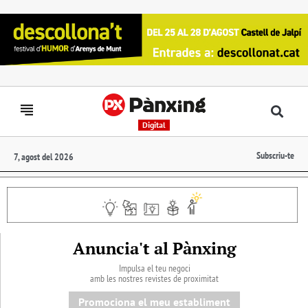
Digital
Subscriu-te
7, agost del 2026
Anuncia't al Pànxing
Impulsa el teu negoci
amb les nostres revistes de proximitat
Promociona el meu establiment