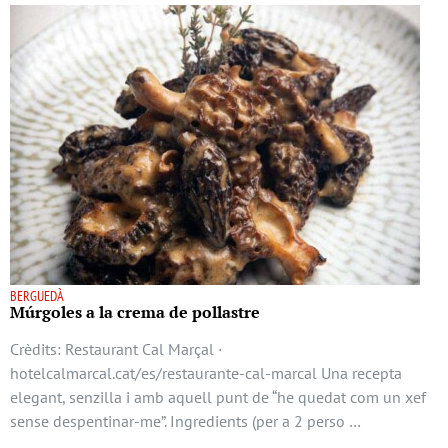
BERGUEDÀ
Múrgoles a la crema de pollastre
Crèdits: Restaurant Cal Marçal ·
hotelcalmarcal.cat/es/restaurante-cal-marcal Una recepta
elegant, senzilla i amb aquell punt de “he quedat com un xef
sense despentinar-me”. Ingredients (per a 2 perso …