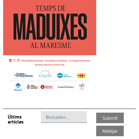
Últims
artícles