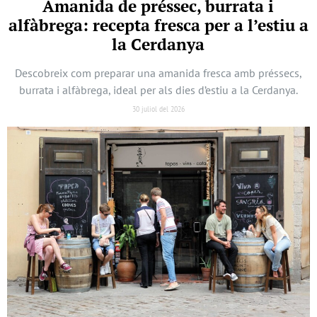
Amanida de préssec, burrata i
alfàbrega: recepta fresca per a l’estiu a
la Cerdanya
Descobreix com preparar una amanida fresca amb préssecs,
burrata i alfàbrega, ideal per als dies d’estiu a la Cerdanya.
30 juliol del 2026