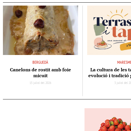
BERGUEDÀ
MARESM
Canelons de rostit amb foie
La cultura de les t
micuit
evolució i tradici
15 juliol del 2026
3 juliol del 