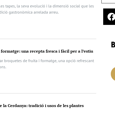
les tapes, la seva evolució i la dimensió social que les
dició gastronòmica arrelada arreu.
 formatge: una recepta fresca i fàcil per a l’estiu
r broquetes de fruita i formatge, una opció refrescant
ons.
e la Cerdanya: tradició i usos de les plantes