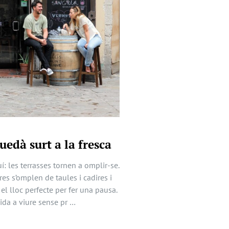
uedà surt a la fresca
í: les terrasses tornen a omplir-se.
res s’omplen de taules i cadires i
 el lloc perfecte per fer una pausa.
ida a viure sense pr …