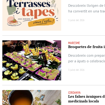
Descobreix l’origen de 
ha convertit en una tra
3 juliol del 2026
MARESME
Broquetes de fruita i
Descobreix com prepara
per a àpats o celebraci
3 juliol del 2026
CERDANYA
Les falses àrniques d
medicinals locals