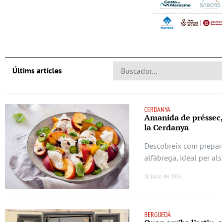
Últims artícles
CERDANYA
Amanida de préssec, b
la Cerdanya
Descobreix com prepara
alfàbrega, ideal per als
30 juliol del 2026
BERGUEDÀ