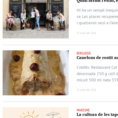
Quan arriba l’estiu, 
Hi ha un senyal inequív
se. Les places recuperen
i qualsevol racó a l’air
15 juliol del 2026
BERGUEDÀ
Canelons de rostit a
Crèdits: Restaurant Cal
desossada 250 g coll d
micuit 500 ml nata 35
15 juliol del 2026
MARESME
La cultura de les tap