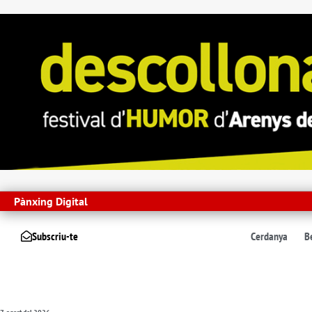
Pànxing Digital
Subscriu-te
Cerdanya
B