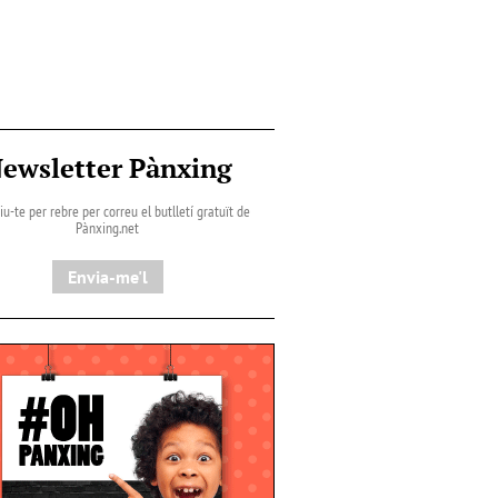
ewsletter Pànxing
iu-te per rebre per correu el butlletí gratuït de
Pànxing.net​
Envia-me'l