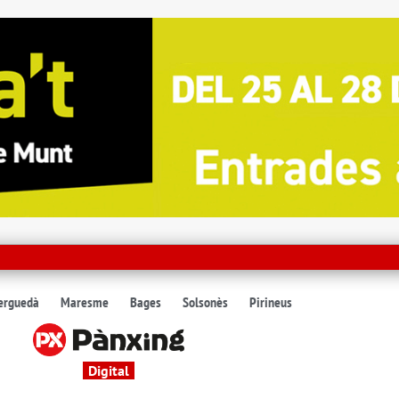
erguedà
Maresme
Bages
Solsonès
Pirineus
Digital