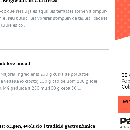
el Berguedà surt a la fresca
oc que l’estiu ja és aquí: les terrasses tornen a omplir-
 el seu bullici, les voreres s’omplen de taules i cadires
e lliure es co …
mb foie micuit
 Majoral Ingredients 250 g cuixa de pollastre
e vedella (o crostó) 250 g cap de llom 100 g foie
% MG (reduïda a 250 ml) 100 g ceba 30 …
es: origen, evolució i tradició gastronòmica