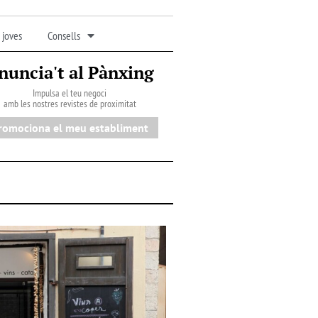
 joves
Consells
nuncia't al Pànxing
Impulsa el teu negoci
amb les nostres revistes de proximitat
romociona el meu establiment