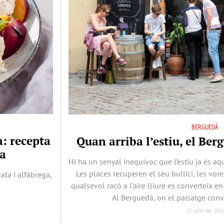
BERGUEDÀ
a: recepta
Quan arriba l’estiu, el Berg
ya
Hi ha un senyal inequívoc que l’estiu ja és aqu
Les places recuperen el seu bullici, les vore
ta i alfàbrega,
qualsevol racó a l’aire lliure es converteix en
Al Berguedà, on el paisatge conv
15 juliol del 2026