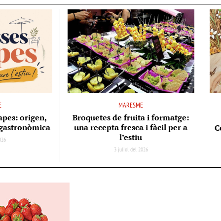
E
MARESME
apes: origen,
Broquetes de fruita i formatge:
ó gastronòmica
una recepta fresca i fàcil per a
C
l’estiu
2026
3 juliol del 2026