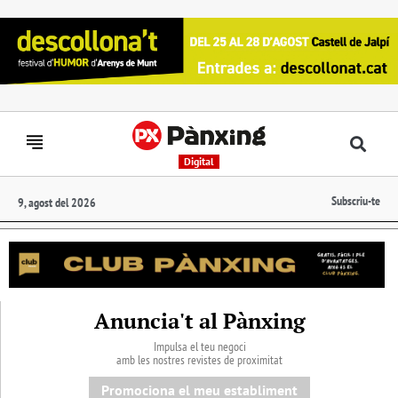
Digital
Subscriu-te
9, agost del 2026
Anuncia't al Pànxing
Impulsa el teu negoci
amb les nostres revistes de proximitat
Promociona el meu establiment