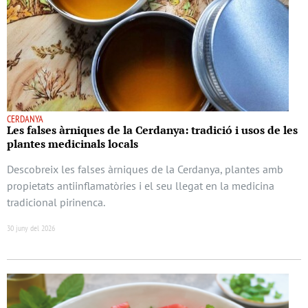
CERDANYA
Les falses àrniques de la Cerdanya: tradició i usos de les
plantes medicinals locals
Descobreix les falses àrniques de la Cerdanya, plantes amb
propietats antiinflamatòries i el seu llegat en la medicina
tradicional pirinenca.
30 juny del 2026