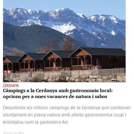
CERDANYA
Càmpings a la Cerdanya amb gastronomia local:
opcions per a unes vacances de natura i sabor
Descobreix els millors càmpings de la Cerdanya que combinen
allotjament en plena natura amb oferta gastronòmica local i
ecològica, com la gastroteca Arç
30 juny del 2026