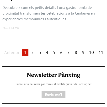
Descobreix com els petits detalls i una gastronomia de
proximitat transformen les celebracions a la Cerdanya en
experiències memorables i autèntiques.
28 abril del 2026
Anterior
1
2
3
4
5
6
7
8
9
10
11
Newsletter Pànxing
Subscriu-te per rebre per correu el butlletí gratuït de Pànxing.net​
Envia-me'l