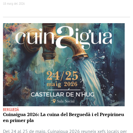
18 maig del 2026
BERGUEDÀ
Cuinaigua 2026: La cuina del Berguedà i el Prepirineu
en primer pla
Del 24 al 25 de maig, Cuinaigua 2026 reuneix xefs locals per