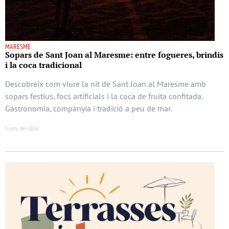
MARESME
Sopars de Sant Joan al Maresme: entre fogueres, brindis
i la coca tradicional
Descobreix com viure la nit de Sant Joan al Maresme amb
sopars festius, focs artificials i la coca de fruita confitada.
Gastronomia, companyia i tradició a peu de mar.
5 juny del 2026