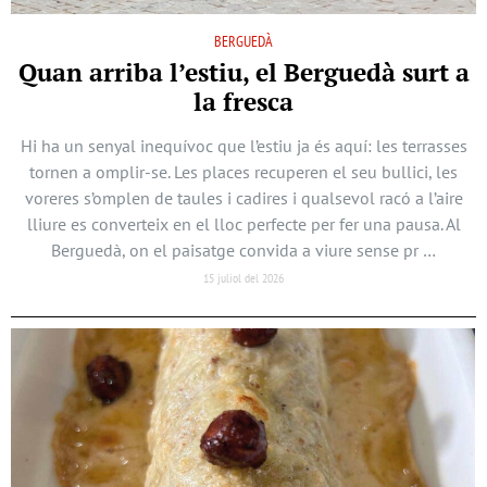
BERGUEDÀ
Quan arriba l’estiu, el Berguedà surt a
la fresca
Hi ha un senyal inequívoc que l’estiu ja és aquí: les terrasses
tornen a omplir-se. Les places recuperen el seu bullici, les
voreres s’omplen de taules i cadires i qualsevol racó a l’aire
lliure es converteix en el lloc perfecte per fer una pausa. Al
Berguedà, on el paisatge convida a viure sense pr …
15 juliol del 2026