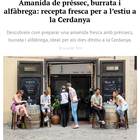
Amanida de préssec, burrata i
alfàbrega: recepta fresca per a l’estiu a
la Cerdanya
Descobreix com preparar una amanida fresca amb préssecs,
burrata i alfàbrega, ideal per als dies d’estiu a la Cerdanya.
30 juliol del 2026