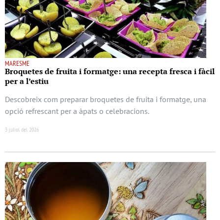
MARESME
Broquetes de fruita i formatge: una recepta fresca i fàcil
per a l’estiu
Descobreix com preparar broquetes de fruita i formatge, una
opció refrescant per a àpats o celebracions.
3 juliol del 2026