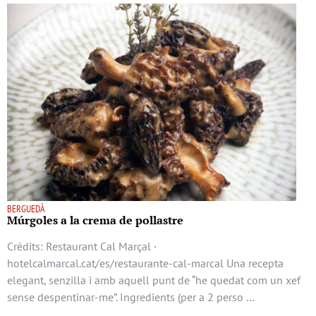
BERGUEDÀ
Múrgoles a la crema de pollastre
Crèdits: Restaurant Cal Marçal ·
hotelcalmarcal.cat/es/restaurante-cal-marcal Una recepta
elegant, senzilla i amb aquell punt de “he quedat com un xef
sense despentinar-me”. Ingredients (per a 2 perso …