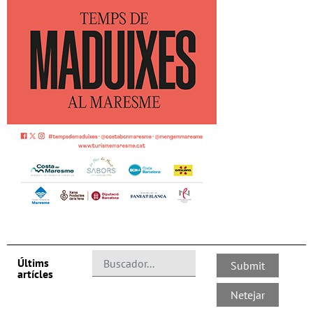
Últims
artícles