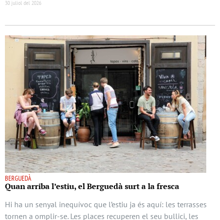
30 juliol del 2026
BERGUEDÀ
Quan arriba l’estiu, el Berguedà surt a la fresca
Hi ha un senyal inequívoc que l’estiu ja és aquí: les terrasses
tornen a omplir-se. Les places recuperen el seu bullici, les