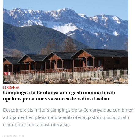
CERDANYA
Càmpings a la Cerdanya amb gastronomia local:
opcions per a unes vacances de natura i sabor
Descobreix els millors càmpings de la Cerdanya que combinen
allotjament en plena natura amb oferta gastronòmica local i
ecològica, com la gastroteca Arç
30 juny del 2026