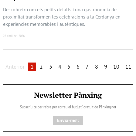
Descobreix com els petits detalls i una gastronomia de
proximitat transformen les celebracions a la Cerdanya en
experiències memorables i autèntiques.
28 abril del 2026
Anterior
1
2
3
4
5
6
7
8
9
10
11
Newsletter Pànxing
Subscriu-te per rebre per correu el butlletí gratuït de Pànxing.net​
Envia-me'l