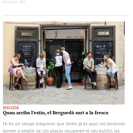
30 juliol del 2026
BERGUEDÀ
Quan arriba l’estiu, el Berguedà surt a la fresca
Hi ha un senyal inequívoc que l’estiu ja és aquí: les terrasses
tornen a omplir-se. Les places recuperen el seu bullici, les