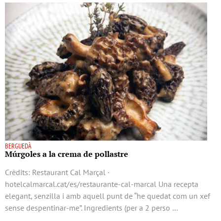
BERGUEDÀ
Múrgoles a la crema de pollastre
Crèdits: Restaurant Cal Marçal ·
hotelcalmarcal.cat/es/restaurante-cal-marcal Una recepta
elegant, senzilla i amb aquell punt de “he quedat com un xef
sense despentinar-me”. Ingredients (per a 2 perso …