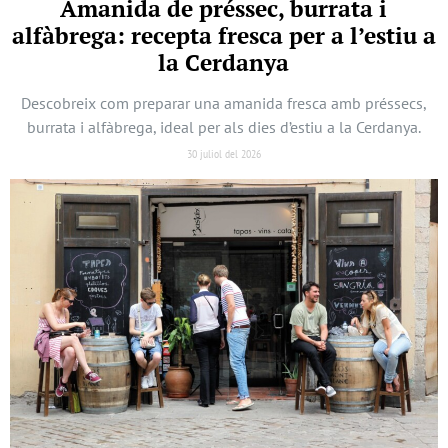
Amanida de préssec, burrata i
alfàbrega: recepta fresca per a l’estiu a
la Cerdanya
Descobreix com preparar una amanida fresca amb préssecs,
burrata i alfàbrega, ideal per als dies d’estiu a la Cerdanya.
30 juliol del 2026