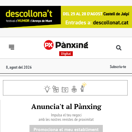
Digital
Subscriu-te
8, agost del 2026
Anuncia't al Pànxing
Impulsa el teu negoci
amb les nostres revistes de proximitat
Promociona el meu establiment