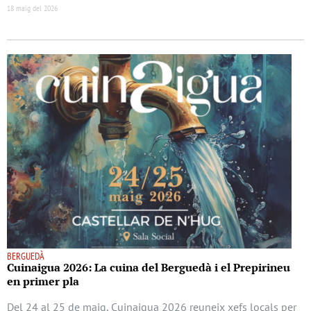
18 maig del 2026
BERGUEDÀ
Cuinaigua 2026: La cuina del Berguedà i el Prepirineu
en primer pla
Del 24 al 25 de maig, Cuinaigua 2026 reuneix xefs locals per