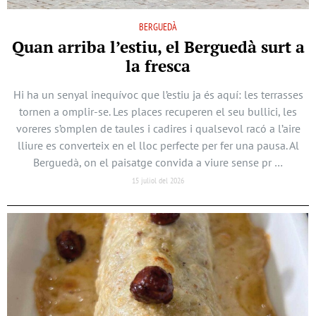
BERGUEDÀ
Quan arriba l’estiu, el Berguedà surt a
la fresca
Hi ha un senyal inequívoc que l’estiu ja és aquí: les terrasses
tornen a omplir-se. Les places recuperen el seu bullici, les
voreres s’omplen de taules i cadires i qualsevol racó a l’aire
lliure es converteix en el lloc perfecte per fer una pausa. Al
Berguedà, on el paisatge convida a viure sense pr …
15 juliol del 2026