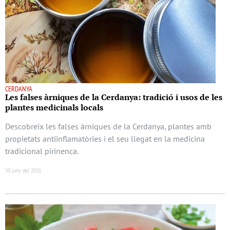
CERDANYA
Les falses àrniques de la Cerdanya: tradició i usos de les
plantes medicinals locals
Descobreix les falses àrniques de la Cerdanya, plantes amb
propietats antiinflamatòries i el seu llegat en la medicina
tradicional pirinenca.
30 juny del 2026