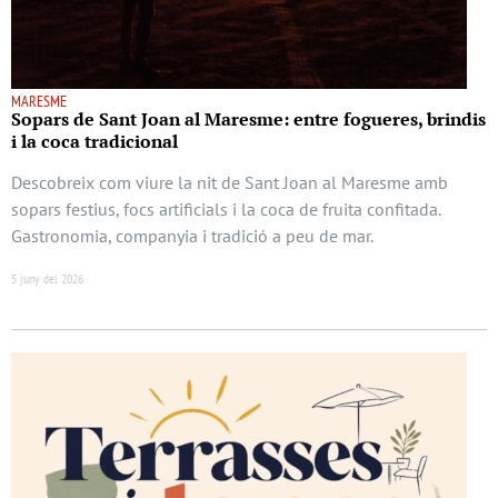
MARESME
Sopars de Sant Joan al Maresme: entre fogueres, brindis
i la coca tradicional
Descobreix com viure la nit de Sant Joan al Maresme amb
sopars festius, focs artificials i la coca de fruita confitada.
Gastronomia, companyia i tradició a peu de mar.
5 juny del 2026