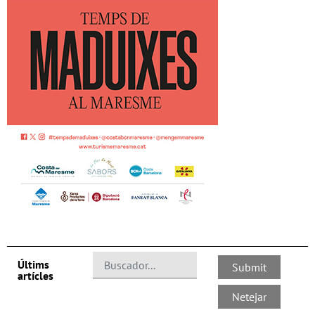
Últims
artícles