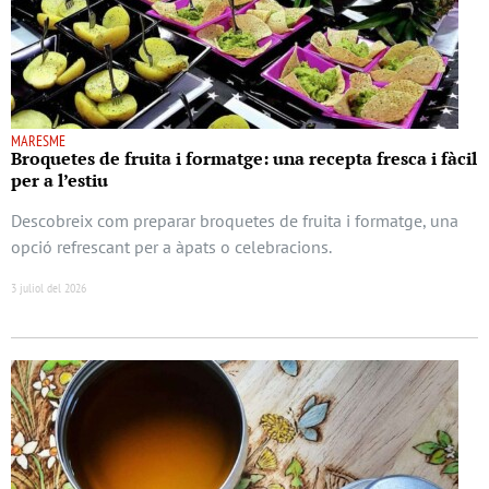
MARESME
Broquetes de fruita i formatge: una recepta fresca i fàcil
per a l’estiu
Descobreix com preparar broquetes de fruita i formatge, una
opció refrescant per a àpats o celebracions.
3 juliol del 2026