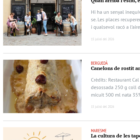
Quan arriba l’estiu, 
Hi ha un senyal inequív
se. Les places recuperen
i qualsevol racó a l’air
15 juliol del 2026
BERGUEDÀ
Canelons de rostit a
Crèdits: Restaurant Cal
desossada 250 g coll d
micuit 500 ml nata 35
15 juliol del 2026
MARESME
La cultura de les tap