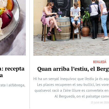
BERGUEDÀ
a: recepta
Quan arriba l’estiu, el Berg
ya
Hi ha un senyal inequívoc que l’estiu ja és aqu
Les places recuperen el seu bullici, les vore
ta i alfàbrega,
qualsevol racó a l’aire lliure es converteix en
Al Berguedà, on el paisatge conv
15 juliol del 2026