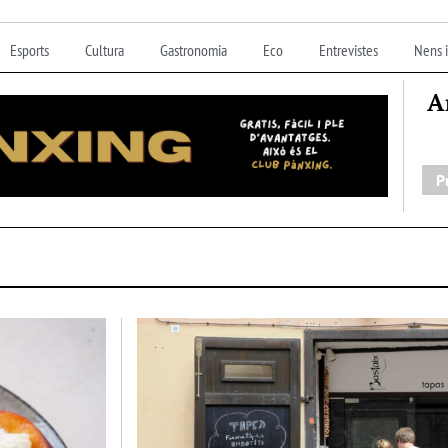
Esports
Cultura
Gastronomia
Eco
Entrevistes
Nens i
A
P