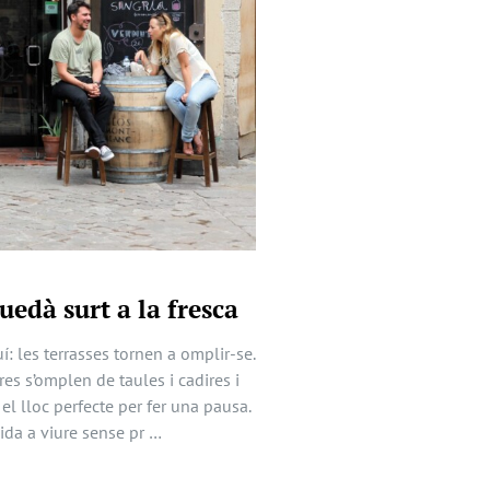
uedà surt a la fresca
í: les terrasses tornen a omplir-se.
res s’omplen de taules i cadires i
 el lloc perfecte per fer una pausa.
ida a viure sense pr …