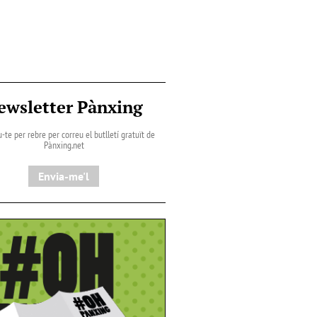
ewsletter Pànxing
-te per rebre per correu el butlletí gratuït de
Pànxing.net​
Envia-me'l