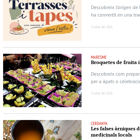
Descobreix l’origen de 
ha convertit en una tra
3 juliol del 2026
MARESME
Broquetes de fruita i
Descobreix com prepara
per a àpats o celebraci
3 juliol del 2026
CERDANYA
Les falses àrniques d
medicinals locals