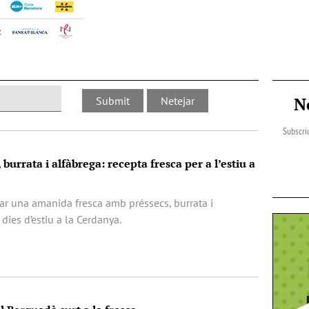
N
Subscriu
urrata i alfàbrega: recepta fresca per a l’estiu a
r una amanida fresca amb préssecs, burrata i
 dies d’estiu a la Cerdanya.