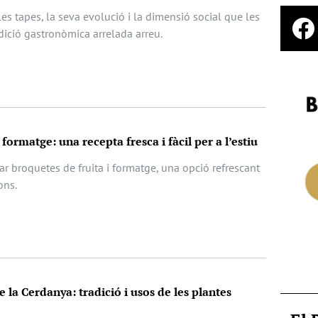
les tapes, la seva evolució i la dimensió social que les
dició gastronòmica arrelada arreu.
 formatge: una recepta fresca i fàcil per a l’estiu
r broquetes de fruita i formatge, una opció refrescant
ons.
e la Cerdanya: tradició i usos de les plantes