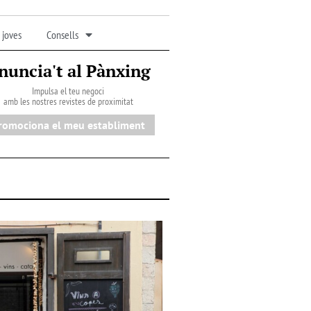
 joves
Consells
nuncia't al Pànxing
Impulsa el teu negoci
amb les nostres revistes de proximitat
romociona el meu establiment