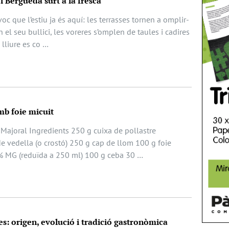
el Berguedà surt a la fresca
oc que l’estiu ja és aquí: les terrasses tornen a omplir-
 el seu bullici, les voreres s’omplen de taules i cadires
e lliure es co …
mb foie micuit
 Majoral Ingredients 250 g cuixa de pollastre
e vedella (o crostó) 250 g cap de llom 100 g foie
% MG (reduïda a 250 ml) 100 g ceba 30 …
es: origen, evolució i tradició gastronòmica