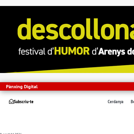
Pànxing Digital
Subscriu-te
Cerdanya
B