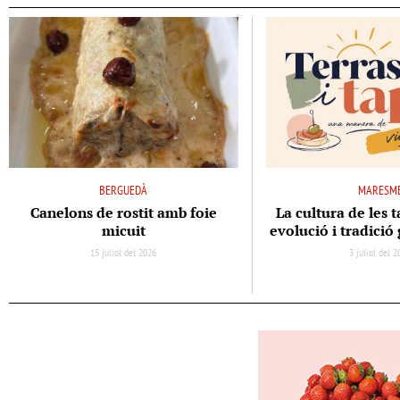
BERGUEDÀ
MARESM
Canelons de rostit amb foie
La cultura de les t
micuit
evolució i tradici
15 juliol del 2026
3 juliol del 