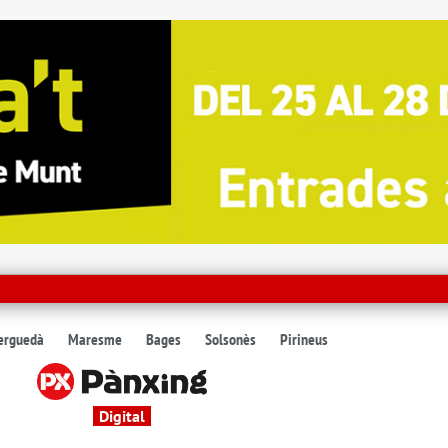
erguedà
Maresme
Bages
Solsonès
Pirineus
Digital