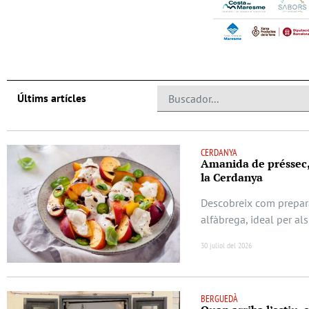
Últims artícles
CERDANYA
Amanida de préssec, b
la Cerdanya
Descobreix com prepara
alfàbrega, ideal per als
30 juliol del 2026
BERGUEDÀ