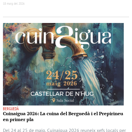
18 maig del 2026
BERGUEDÀ
Cuinaigua 2026: La cuina del Berguedà i el Prepirineu
en primer pla
Del 24 al 25 de maig, Cuinaigua 2026 reuneix xefs locals per