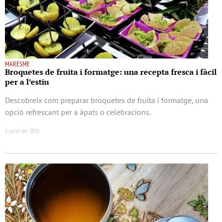
MARESME
Broquetes de fruita i formatge: una recepta fresca i fàcil
per a l’estiu
Descobreix com preparar broquetes de fruita i formatge, una
opció refrescant per a àpats o celebracions.
3 juliol del 2026