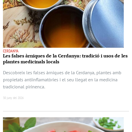
CERDANYA
Les falses àrniques de la Cerdanya: tradició i usos de les
plantes medicinals locals
Descobreix les falses àrniques de la Cerdanya, plantes amb
propietats antiinflamatòries i el seu llegat en la medicina
tradicional pirinenca.
30 juny del 2026