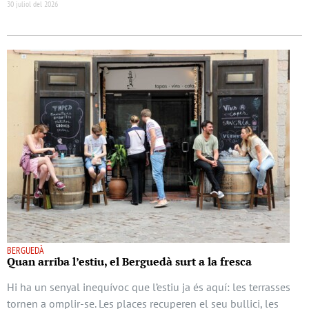
30 juliol del 2026
BERGUEDÀ
Quan arriba l’estiu, el Berguedà surt a la fresca
Hi ha un senyal inequívoc que l’estiu ja és aquí: les terrasses
tornen a omplir-se. Les places recuperen el seu bullici, les