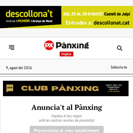
Digital
Subscriu-te
9, agost del 2026
Anuncia't al Pànxing
Impulsa el teu negoci
amb les nostres revistes de proximitat
Promociona el meu establiment