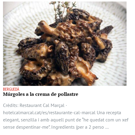
BERGUEDÀ
Múrgoles a la crema de pollastre
Crèdits: Restaurant Cal Marçal ·
hotelcalmarcal.cat/es/restaurante-cal-marcal Una recepta
elegant, senzilla i amb aquell punt de “he quedat com un xef
sense despentinar-me”. Ingredients (per a 2 perso …