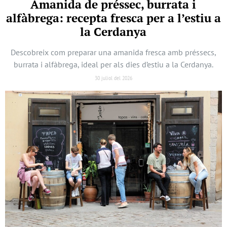
Amanida de préssec, burrata i
alfàbrega: recepta fresca per a l’estiu a
la Cerdanya
Descobreix com preparar una amanida fresca amb préssecs,
burrata i alfàbrega, ideal per als dies d’estiu a la Cerdanya.
30 juliol del 2026