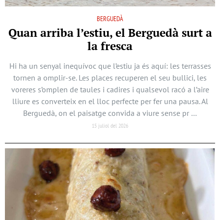
BERGUEDÀ
Quan arriba l’estiu, el Berguedà surt a
la fresca
Hi ha un senyal inequívoc que l’estiu ja és aquí: les terrasses
tornen a omplir-se. Les places recuperen el seu bullici, les
voreres s’omplen de taules i cadires i qualsevol racó a l’aire
lliure es converteix en el lloc perfecte per fer una pausa. Al
Berguedà, on el paisatge convida a viure sense pr …
15 juliol del 2026