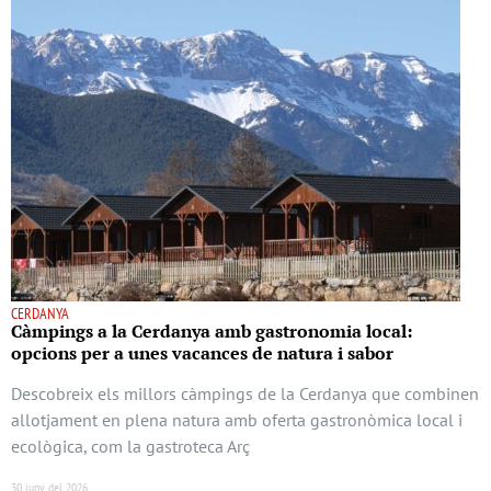
CERDANYA
Càmpings a la Cerdanya amb gastronomia local:
opcions per a unes vacances de natura i sabor
Descobreix els millors càmpings de la Cerdanya que combinen
allotjament en plena natura amb oferta gastronòmica local i
ecològica, com la gastroteca Arç
30 juny del 2026