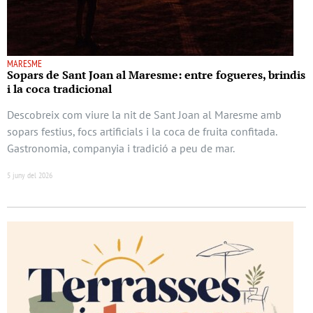
MARESME
Sopars de Sant Joan al Maresme: entre fogueres, brindis
i la coca tradicional
Descobreix com viure la nit de Sant Joan al Maresme amb
sopars festius, focs artificials i la coca de fruita confitada.
Gastronomia, companyia i tradició a peu de mar.
5 juny del 2026