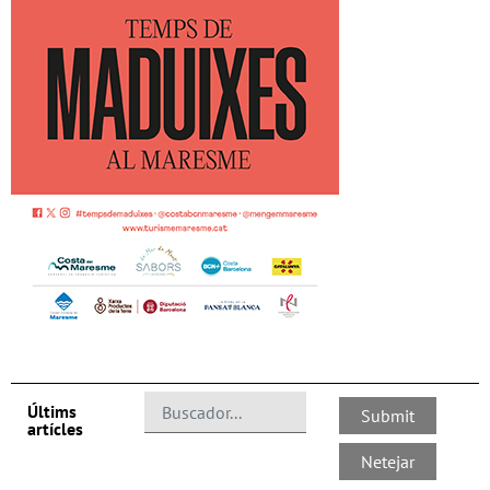
Últims
artícles