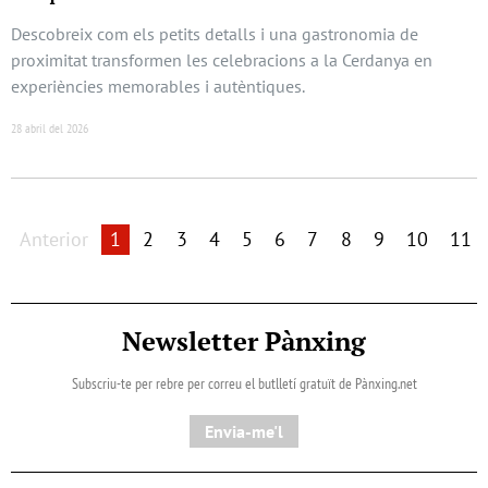
Descobreix com els petits detalls i una gastronomia de
proximitat transformen les celebracions a la Cerdanya en
experiències memorables i autèntiques.
28 abril del 2026
Anterior
1
2
3
4
5
6
7
8
9
10
11
Newsletter Pànxing
Subscriu-te per rebre per correu el butlletí gratuït de Pànxing.net​
Envia-me'l