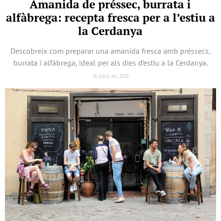
Amanida de préssec, burrata i
alfàbrega: recepta fresca per a l’estiu a
la Cerdanya
Descobreix com preparar una amanida fresca amb préssecs,
burrata i alfàbrega, ideal per als dies d’estiu a la Cerdanya.
30 juliol del 2026