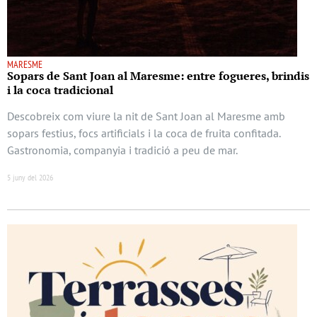
MARESME
Sopars de Sant Joan al Maresme: entre fogueres, brindis
i la coca tradicional
Descobreix com viure la nit de Sant Joan al Maresme amb
sopars festius, focs artificials i la coca de fruita confitada.
Gastronomia, companyia i tradició a peu de mar.
5 juny del 2026