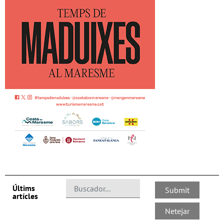
Últims
artícles