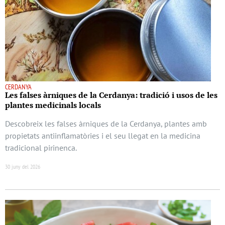
CERDANYA
Les falses àrniques de la Cerdanya: tradició i usos de les
plantes medicinals locals
Descobreix les falses àrniques de la Cerdanya, plantes amb
propietats antiinflamatòries i el seu llegat en la medicina
tradicional pirinenca.
30 juny del 2026