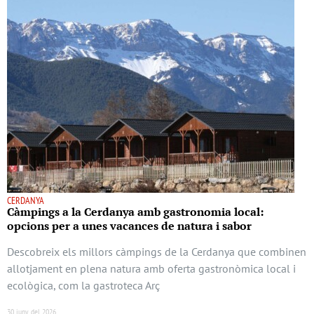
CERDANYA
Càmpings a la Cerdanya amb gastronomia local:
opcions per a unes vacances de natura i sabor
Descobreix els millors càmpings de la Cerdanya que combinen
allotjament en plena natura amb oferta gastronòmica local i
ecològica, com la gastroteca Arç
30 juny del 2026