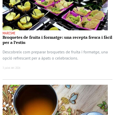
MARESME
Broquetes de fruita i formatge: una recepta fresca i fàcil
per a l’estiu
Descobreix com preparar broquetes de fruita i formatge, una
opció refrescant per a àpats o celebracions.
3 juliol del 2026