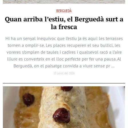
BERGUEDÀ
Quan arriba l’estiu, el Berguedà surt a
la fresca
Hi ha un senyal inequívoc que l’estiu ja és aquí: les terrasses
tornen a omplir-se. Les places recuperen el seu bullici, les
voreres s’omplen de taules i cadires i qualsevol racó a l’aire
lliure es converteix en el lloc perfecte per fer una pausa. Al
Berguedà, on el paisatge convida a viure sense pr …
15 juliol del 2026