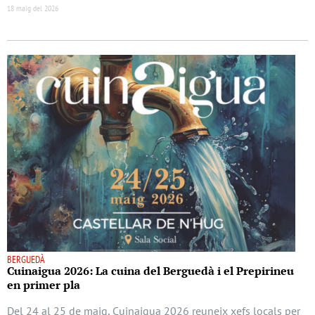
18 maig del 2026
BERGUEDÀ
Cuinaigua 2026: La cuina del Berguedà i el Prepirineu
en primer pla
Del 24 al 25 de maig, Cuinaigua 2026 reuneix xefs locals per