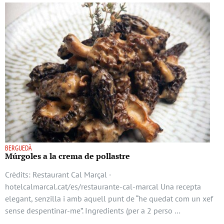
BERGUEDÀ
Múrgoles a la crema de pollastre
Crèdits: Restaurant Cal Marçal ·
hotelcalmarcal.cat/es/restaurante-cal-marcal Una recepta
elegant, senzilla i amb aquell punt de “he quedat com un xef
sense despentinar-me”. Ingredients (per a 2 perso …