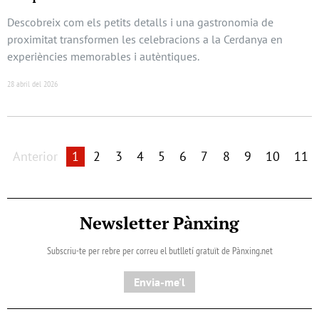
Descobreix com els petits detalls i una gastronomia de
proximitat transformen les celebracions a la Cerdanya en
experiències memorables i autèntiques.
28 abril del 2026
Anterior
1
2
3
4
5
6
7
8
9
10
11
Newsletter Pànxing
Subscriu-te per rebre per correu el butlletí gratuït de Pànxing.net​
Envia-me'l