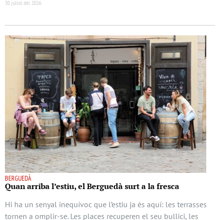
30 juliol del 2026
BERGUEDÀ
Quan arriba l’estiu, el Berguedà surt a la fresca
Hi ha un senyal inequívoc que l’estiu ja és aquí: les terrasses
tornen a omplir-se. Les places recuperen el seu bullici, les