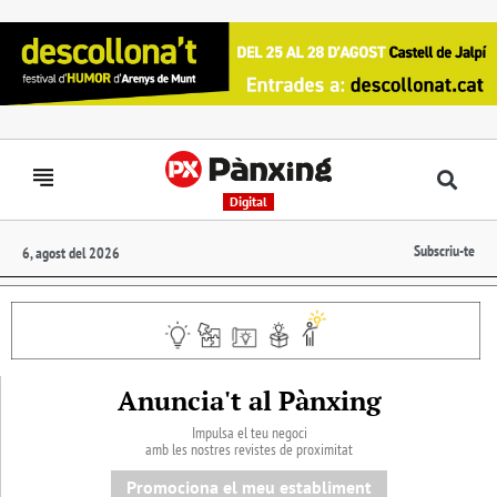
Digital
Subscriu-te
6, agost del 2026
Anuncia't al Pànxing
Impulsa el teu negoci
amb les nostres revistes de proximitat
Promociona el meu establiment