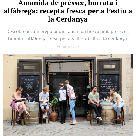
Amanida de préssec, burrata i
alfàbrega: recepta fresca per a l’estiu a
la Cerdanya
Descobreix com preparar una amanida fresca amb préssecs,
burrata i alfàbrega, ideal per als dies d’estiu a la Cerdanya.
30 juliol del 2026