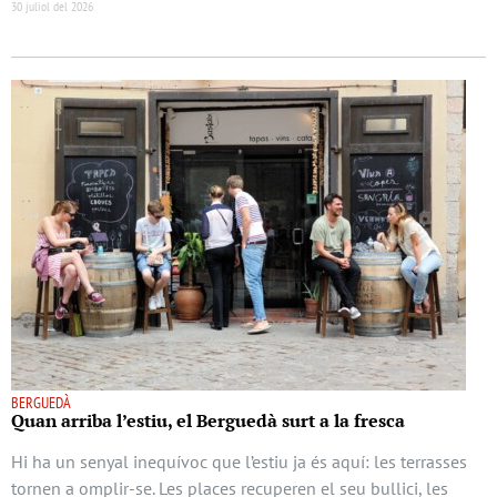
30 juliol del 2026
BERGUEDÀ
Quan arriba l’estiu, el Berguedà surt a la fresca
Hi ha un senyal inequívoc que l’estiu ja és aquí: les terrasses
tornen a omplir-se. Les places recuperen el seu bullici, les