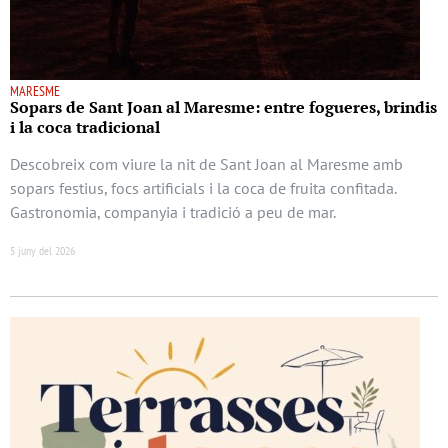
MARESME
Sopars de Sant Joan al Maresme: entre fogueres, brindis
i la coca tradicional
Descobreix com viure la nit de Sant Joan al Maresme amb
sopars festius, focs artificials i la coca de fruita confitada.
Gastronomia, companyia i tradició a peu de mar.
5 juny del 2026