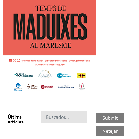
Últims
artícles