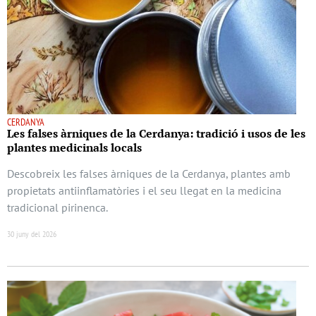
CERDANYA
Les falses àrniques de la Cerdanya: tradició i usos de les
plantes medicinals locals
Descobreix les falses àrniques de la Cerdanya, plantes amb
propietats antiinflamatòries i el seu llegat en la medicina
tradicional pirinenca.
30 juny del 2026