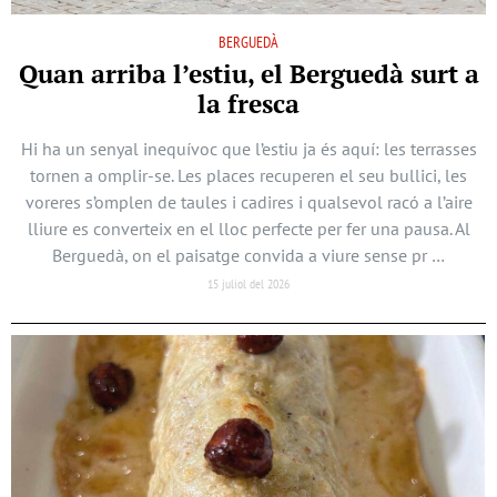
BERGUEDÀ
Quan arriba l’estiu, el Berguedà surt a
la fresca
Hi ha un senyal inequívoc que l’estiu ja és aquí: les terrasses
tornen a omplir-se. Les places recuperen el seu bullici, les
voreres s’omplen de taules i cadires i qualsevol racó a l’aire
lliure es converteix en el lloc perfecte per fer una pausa. Al
Berguedà, on el paisatge convida a viure sense pr …
15 juliol del 2026