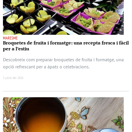
MARESME
Broquetes de fruita i formatge: una recepta fresca i fàcil
per a l’estiu
Descobreix com preparar broquetes de fruita i formatge, una
opció refrescant per a àpats o celebracions.
3 juliol del 2026