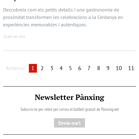
Descobreix com els petits detalls i una gastronomia de
proximitat transformen les celebracions a la Cerdanya en
experiències memorables i autèntiques.
28 abril del 2026
Anterior
1
2
3
4
5
6
7
8
9
10
11
Newsletter Pànxing
Subscriu-te per rebre per correu el butlletí gratuït de Pànxing.net​
Envia-me'l