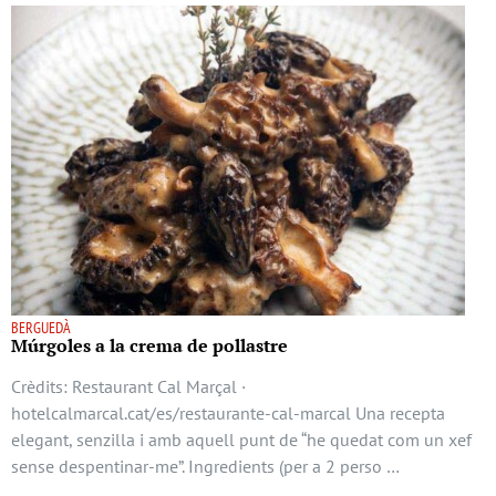
BERGUEDÀ
Múrgoles a la crema de pollastre
Crèdits: Restaurant Cal Marçal ·
hotelcalmarcal.cat/es/restaurante-cal-marcal Una recepta
elegant, senzilla i amb aquell punt de “he quedat com un xef
sense despentinar-me”. Ingredients (per a 2 perso …