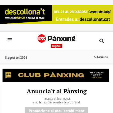
Digital
Subscriu-te
8, agost del 2026
Anuncia't al Pànxing
Impulsa el teu negoci
amb les nostres revistes de proximitat
Promociona el meu establiment