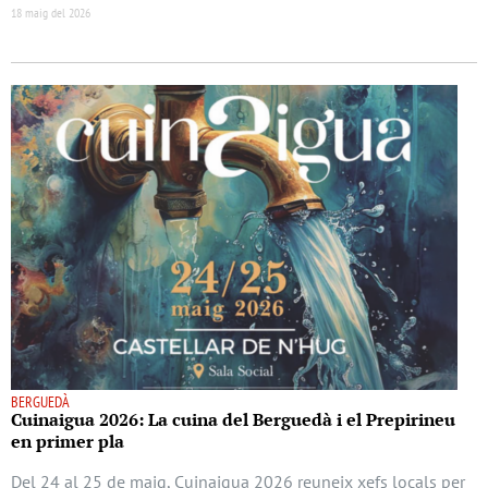
18 maig del 2026
BERGUEDÀ
Cuinaigua 2026: La cuina del Berguedà i el Prepirineu
en primer pla
Del 24 al 25 de maig, Cuinaigua 2026 reuneix xefs locals per