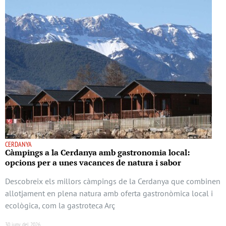
CERDANYA
Càmpings a la Cerdanya amb gastronomia local:
opcions per a unes vacances de natura i sabor
Descobreix els millors càmpings de la Cerdanya que combinen
allotjament en plena natura amb oferta gastronòmica local i
ecològica, com la gastroteca Arç
30 juny del 2026