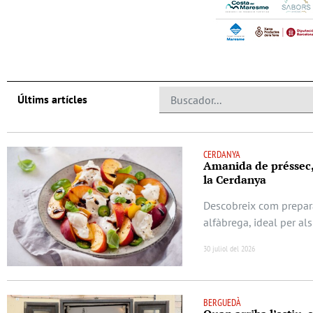
Últims artícles
CERDANYA
Amanida de préssec, b
la Cerdanya
Descobreix com prepara
alfàbrega, ideal per als
30 juliol del 2026
BERGUEDÀ