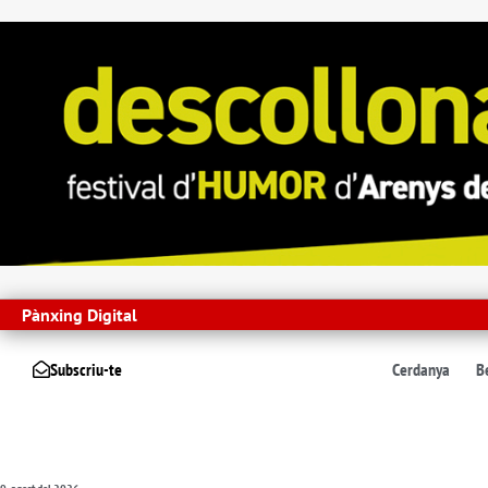
Pànxing Digital
Subscriu-te
Cerdanya
B