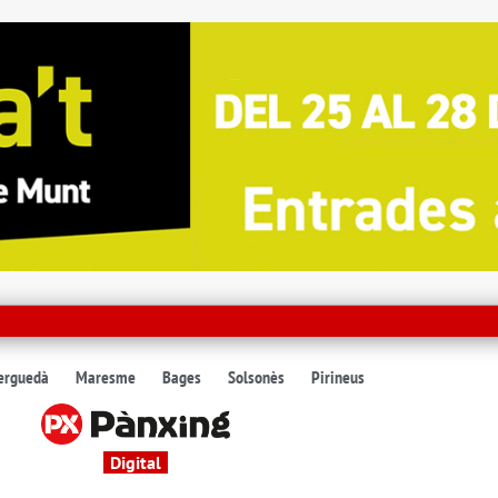
erguedà
Maresme
Bages
Solsonès
Pirineus
Digital