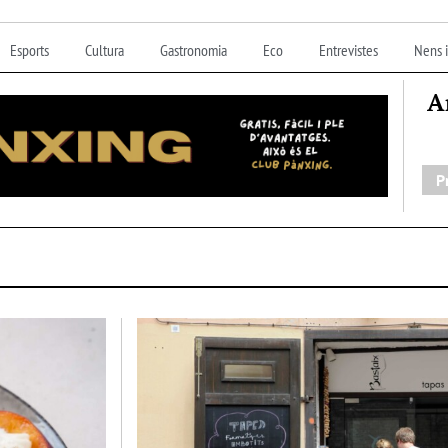
Esports
Cultura
Gastronomia
Eco
Entrevistes
Nens i
A
P