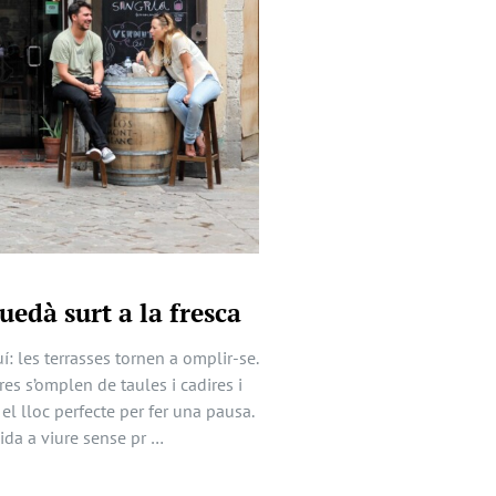
uedà surt a la fresca
í: les terrasses tornen a omplir-se.
res s’omplen de taules i cadires i
 el lloc perfecte per fer una pausa.
ida a viure sense pr …