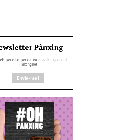
ewsletter Pànxing
-te per rebre per correu el butlletí gratuït de
Pànxing.net​
Envia-me'l