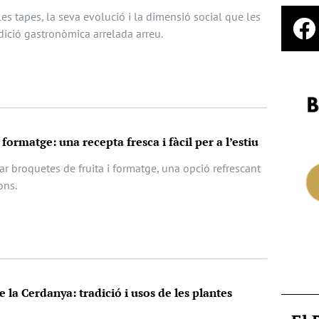
les tapes, la seva evolució i la dimensió social que les
dició gastronòmica arrelada arreu.
 formatge: una recepta fresca i fàcil per a l’estiu
r broquetes de fruita i formatge, una opció refrescant
ons.
e la Cerdanya: tradició i usos de les plantes