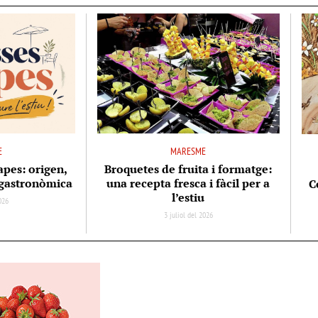
E
MARESME
apes: origen,
Broquetes de fruita i formatge:
ó gastronòmica
una recepta fresca i fàcil per a
C
l’estiu
2026
3 juliol del 2026