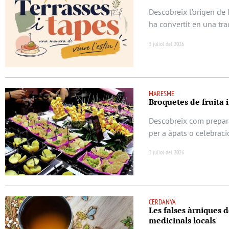
Descobreix l’origen de 
ha convertit en una tra
3 juliol del 2026
MARESME
Broquetes de fruita i
Descobreix com prepara
per a àpats o celebraci
3 juliol del 2026
CERDANYA
Les falses àrniques d
medicinals locals