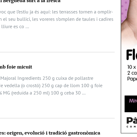
el Berguedà surt a la fresca
oc que l’estiu ja és aquí: les terrasses tornen a omplir-
 el seu bullici, les voreres s’omplen de taules i cadires
e lliure es co …
mb foie micuit
 Majoral Ingredients 250 g cuixa de pollastre
e vedella (o crostó) 250 g cap de llom 100 g foie
% MG (reduïda a 250 ml) 100 g ceba 30 …
es: origen, evolució i tradició gastronòmica