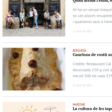
Quan arriba l’estiu, 
Hi ha un senyal inequív
se. Les places recuperen
i qualsevol racó a l’air
15 juliol del 2026
BERGUEDÀ
Canelons de rostit a
Crèdits: Restaurant Cal
desossada 250 g coll d
micuit 500 ml nata 35
15 juliol del 2026
MARESME
La cultura de les tap