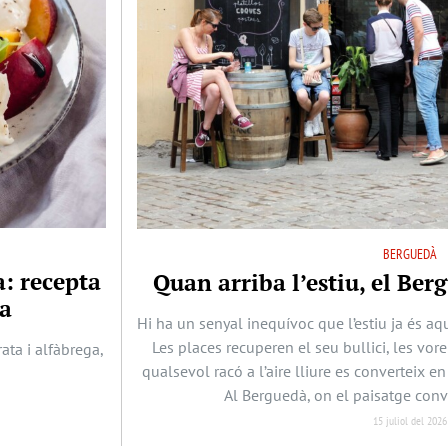
BERGUEDÀ
a: recepta
Quan arriba l’estiu, el Berg
ya
Hi ha un senyal inequívoc que l’estiu ja és aqu
Les places recuperen el seu bullici, les vore
ta i alfàbrega,
qualsevol racó a l’aire lliure es converteix en
Al Berguedà, on el paisatge conv
15 juliol del 2026