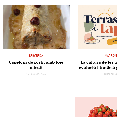
BERGUEDÀ
MARESM
Canelons de rostit amb foie
La cultura de les t
micuit
evolució i tradici
15 juliol del 2026
3 juliol del 