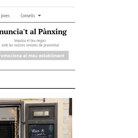
 joves
Consells
nuncia't al Pànxing
Impulsa el teu negoci
amb les nostres revistes de proximitat
romociona el meu establiment