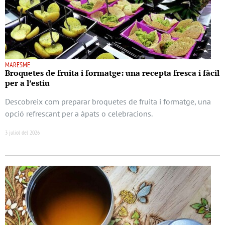
MARESME
Broquetes de fruita i formatge: una recepta fresca i fàcil
per a l’estiu
Descobreix com preparar broquetes de fruita i formatge, una
opció refrescant per a àpats o celebracions.
3 juliol del 2026