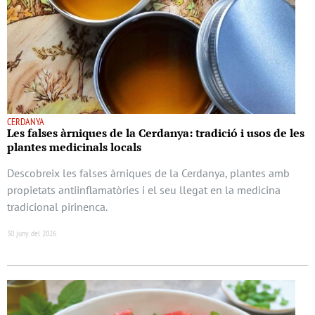
CERDANYA
Les falses àrniques de la Cerdanya: tradició i usos de les
plantes medicinals locals
Descobreix les falses àrniques de la Cerdanya, plantes amb
propietats antiinflamatòries i el seu llegat en la medicina
tradicional pirinenca.
30 juny del 2026