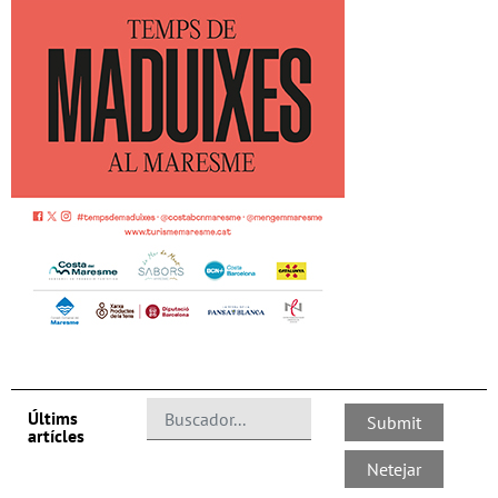
Últims
artícles