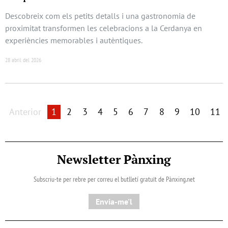
Descobreix com els petits detalls i una gastronomia de
proximitat transformen les celebracions a la Cerdanya en
experiències memorables i autèntiques.
28 abril del 2026
Anterior
1
2
3
4
5
6
7
8
9
10
11
Newsletter Pànxing
Subscriu-te per rebre per correu el butlletí gratuït de Pànxing.net​
Envia-me'l