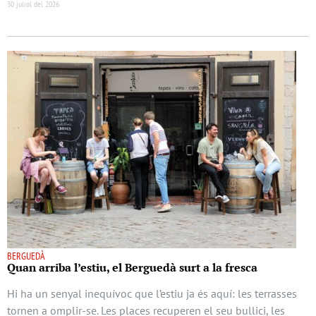
30 juliol del 2026
BERGUEDÀ
Quan arriba l’estiu, el Berguedà surt a la fresca
Hi ha un senyal inequívoc que l’estiu ja és aquí: les terrasses
tornen a omplir-se. Les places recuperen el seu bullici, les