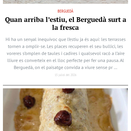
BERGUEDÀ
Quan arriba l’estiu, el Berguedà surt a
la fresca
Hi ha un senyal inequívoc que l’estiu ja és aquí: les terrasses
tornen a omplir-se. Les places recuperen el seu bullici, les
voreres s’omplen de taules i cadires i qualsevol racó a l’aire
lliure es converteix en el lloc perfecte per fer una pausa. Al
Berguedà, on el paisatge convida a viure sense pr …
15 juliol del 2026