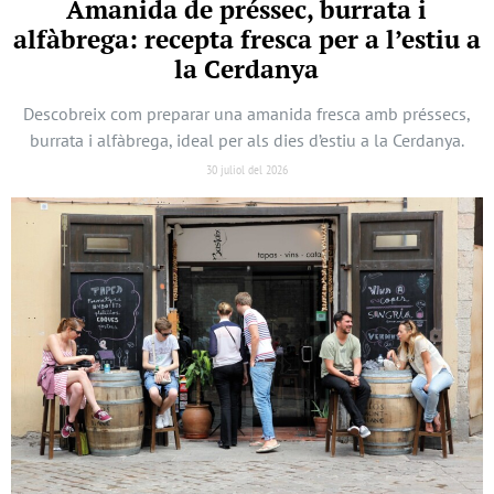
Amanida de préssec, burrata i
alfàbrega: recepta fresca per a l’estiu a
la Cerdanya
Descobreix com preparar una amanida fresca amb préssecs,
burrata i alfàbrega, ideal per als dies d’estiu a la Cerdanya.
30 juliol del 2026