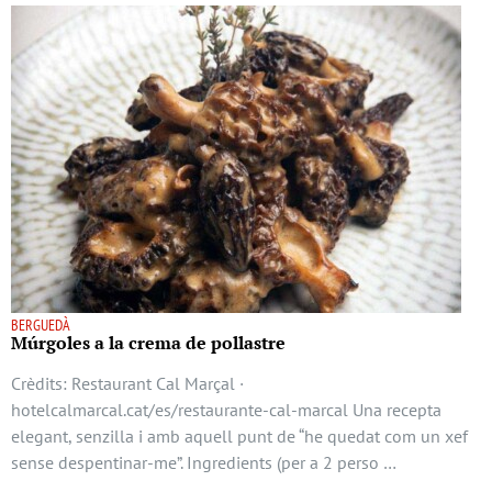
BERGUEDÀ
Múrgoles a la crema de pollastre
Crèdits: Restaurant Cal Marçal ·
hotelcalmarcal.cat/es/restaurante-cal-marcal Una recepta
elegant, senzilla i amb aquell punt de “he quedat com un xef
sense despentinar-me”. Ingredients (per a 2 perso …