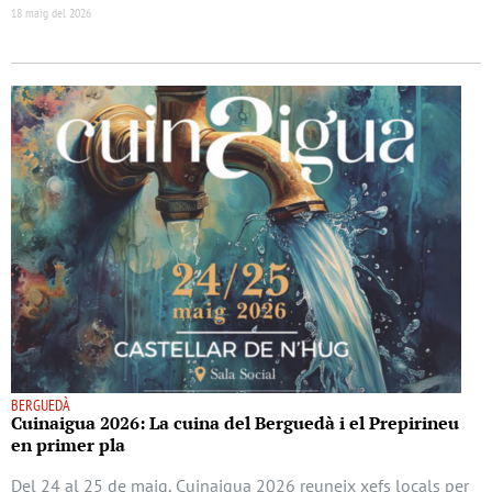
18 maig del 2026
BERGUEDÀ
Cuinaigua 2026: La cuina del Berguedà i el Prepirineu
en primer pla
Del 24 al 25 de maig, Cuinaigua 2026 reuneix xefs locals per