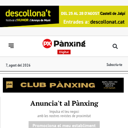
Digital
Subscriu-te
7, agost del 2026
Anuncia't al Pànxing
Impulsa el teu negoci
amb les nostres revistes de proximitat
Promociona el meu establiment