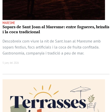
MARESME
Sopars de Sant Joan al Maresme: entre fogueres, brindis
i la coca tradicional
Descobreix com viure la nit de Sant Joan al Maresme amb
sopars festius, focs artificials i la coca de fruita confitada.
Gastronomia, companyia i tradició a peu de mar.
5 juny del 2026