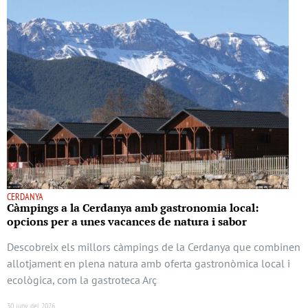
CERDANYA
Càmpings a la Cerdanya amb gastronomia local:
opcions per a unes vacances de natura i sabor
Descobreix els millors càmpings de la Cerdanya que combinen
allotjament en plena natura amb oferta gastronòmica local i
ecològica, com la gastroteca Arç
30 juny del 2026