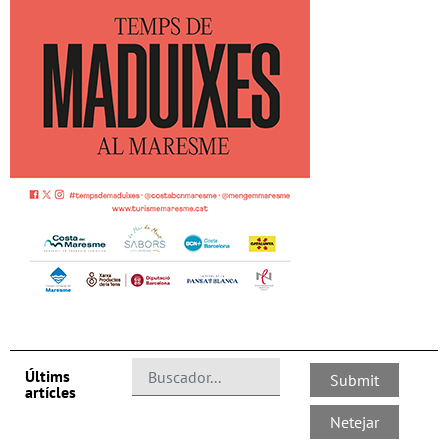
Últims
artícles