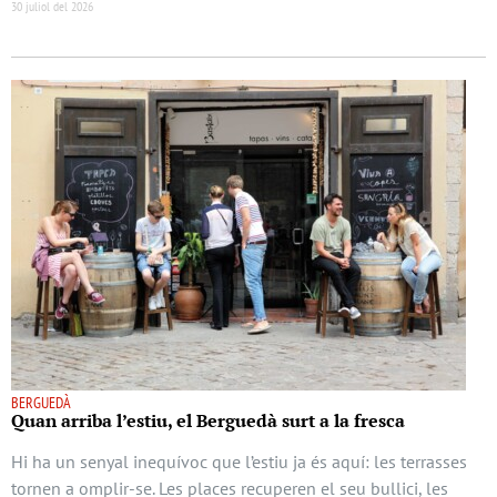
30 juliol del 2026
BERGUEDÀ
Quan arriba l’estiu, el Berguedà surt a la fresca
Hi ha un senyal inequívoc que l’estiu ja és aquí: les terrasses
tornen a omplir-se. Les places recuperen el seu bullici, les