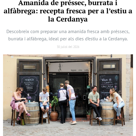
Amanida de préssec, burrata i
alfàbrega: recepta fresca per a l’estiu a
la Cerdanya
Descobreix com preparar una amanida fresca amb préssecs,
burrata i alfàbrega, ideal per als dies d’estiu a la Cerdanya.
30 juliol del 2026