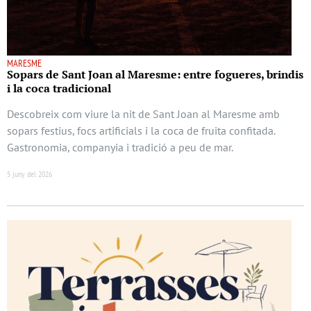
MARESME
Sopars de Sant Joan al Maresme: entre fogueres, brindis
i la coca tradicional
Descobreix com viure la nit de Sant Joan al Maresme amb
sopars festius, focs artificials i la coca de fruita confitada.
Gastronomia, companyia i tradició a peu de mar.
5 juny del 2026