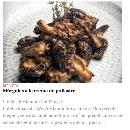
BERGUEDÀ
Múrgoles a la crema de pollastre
Crèdits: Restaurant Cal Marçal ·
hotelcalmarcal.cat/es/restaurante-cal-marcal Una recepta
elegant, senzilla i amb aquell punt de “he quedat com un xef
sense despentinar-me”. Ingredients (per a 2 perso …