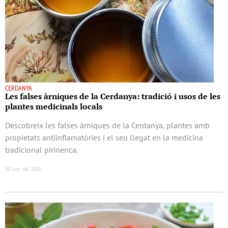
CERDANYA
Les falses àrniques de la Cerdanya: tradició i usos de les
plantes medicinals locals
Descobreix les falses àrniques de la Cerdanya, plantes amb
propietats antiinflamatòries i el seu llegat en la medicina
tradicional pirinenca.
30 juny del 2026