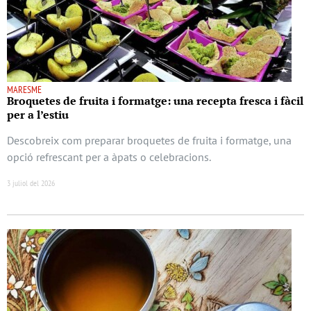
MARESME
Broquetes de fruita i formatge: una recepta fresca i fàcil
per a l’estiu
Descobreix com preparar broquetes de fruita i formatge, una
opció refrescant per a àpats o celebracions.
3 juliol del 2026