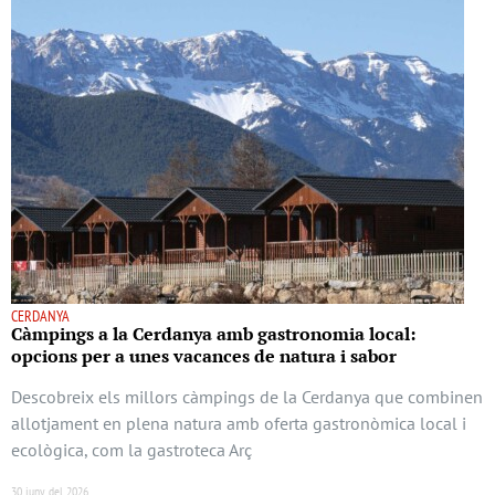
CERDANYA
Càmpings a la Cerdanya amb gastronomia local:
opcions per a unes vacances de natura i sabor
Descobreix els millors càmpings de la Cerdanya que combinen
allotjament en plena natura amb oferta gastronòmica local i
ecològica, com la gastroteca Arç
30 juny del 2026