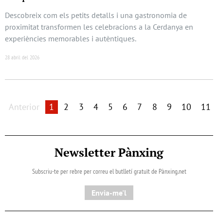
Descobreix com els petits detalls i una gastronomia de
proximitat transformen les celebracions a la Cerdanya en
experiències memorables i autèntiques.
28 abril del 2026
Anterior
1
2
3
4
5
6
7
8
9
10
11
Newsletter Pànxing
Subscriu-te per rebre per correu el butlletí gratuït de Pànxing.net​
Envia-me'l