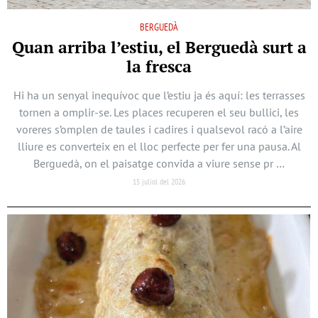
BERGUEDÀ
Quan arriba l’estiu, el Berguedà surt a
la fresca
Hi ha un senyal inequívoc que l’estiu ja és aquí: les terrasses
tornen a omplir-se. Les places recuperen el seu bullici, les
voreres s’omplen de taules i cadires i qualsevol racó a l’aire
lliure es converteix en el lloc perfecte per fer una pausa. Al
Berguedà, on el paisatge convida a viure sense pr …
15 juliol del 2026