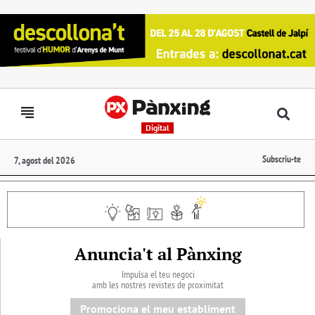
Digital
Subscriu-te
7, agost del 2026
Anuncia't al Pànxing
Impulsa el teu negoci
amb les nostres revistes de proximitat
Promociona el meu establiment