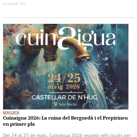
18 maig del 2026
BERGUEDÀ
Cuinaigua 2026: La cuina del Berguedà i el Prepirineu
en primer pla
Del 24 al 25 de maig, Cuinaigua 2026 reuneix xefs locals per