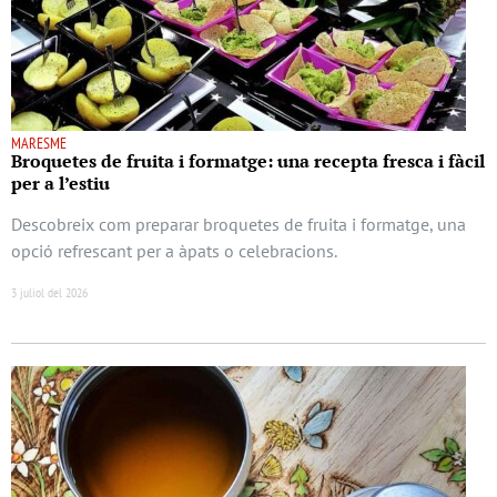
MARESME
Broquetes de fruita i formatge: una recepta fresca i fàcil
per a l’estiu
Descobreix com preparar broquetes de fruita i formatge, una
opció refrescant per a àpats o celebracions.
3 juliol del 2026