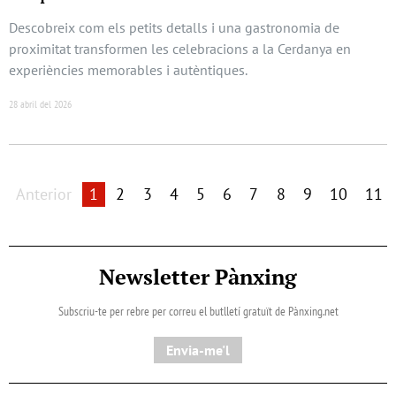
Descobreix com els petits detalls i una gastronomia de
proximitat transformen les celebracions a la Cerdanya en
experiències memorables i autèntiques.
28 abril del 2026
Anterior
1
2
3
4
5
6
7
8
9
10
11
Newsletter Pànxing
Subscriu-te per rebre per correu el butlletí gratuït de Pànxing.net​
Envia-me'l