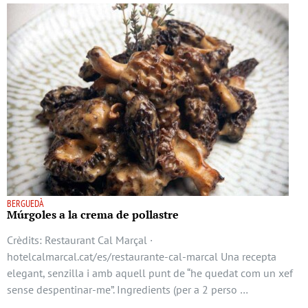
BERGUEDÀ
Múrgoles a la crema de pollastre
Crèdits: Restaurant Cal Marçal ·
hotelcalmarcal.cat/es/restaurante-cal-marcal Una recepta
elegant, senzilla i amb aquell punt de “he quedat com un xef
sense despentinar-me”. Ingredients (per a 2 perso …