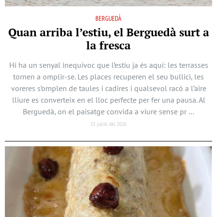
BERGUEDÀ
Quan arriba l’estiu, el Berguedà surt a
la fresca
Hi ha un senyal inequívoc que l’estiu ja és aquí: les terrasses
tornen a omplir-se. Les places recuperen el seu bullici, les
voreres s’omplen de taules i cadires i qualsevol racó a l’aire
lliure es converteix en el lloc perfecte per fer una pausa. Al
Berguedà, on el paisatge convida a viure sense pr …
15 juliol del 2026