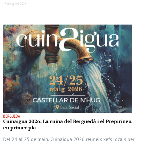
18 maig del 2026
BERGUEDÀ
Cuinaigua 2026: La cuina del Berguedà i el Prepirineu
en primer pla
Del 24 al 25 de maig, Cuinaigua 2026 reuneix xefs locals per