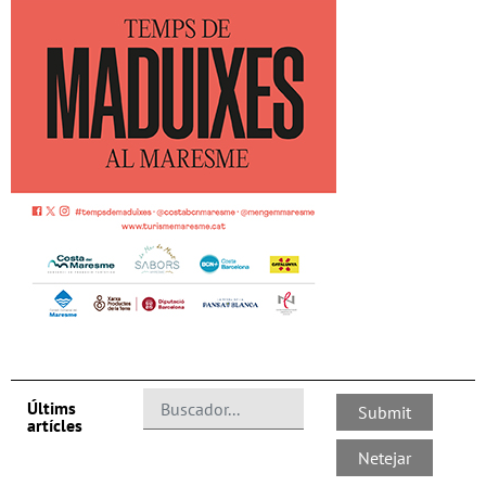
Últims
artícles