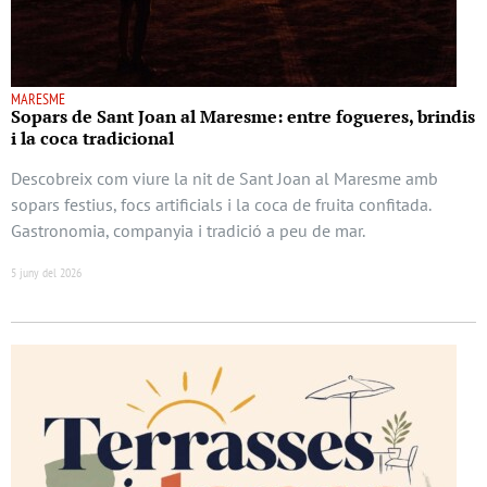
MARESME
Sopars de Sant Joan al Maresme: entre fogueres, brindis
i la coca tradicional
Descobreix com viure la nit de Sant Joan al Maresme amb
sopars festius, focs artificials i la coca de fruita confitada.
Gastronomia, companyia i tradició a peu de mar.
5 juny del 2026