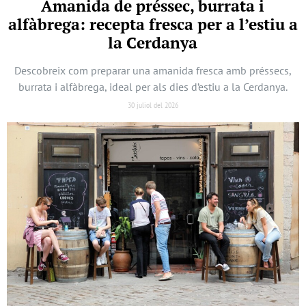
Amanida de préssec, burrata i
alfàbrega: recepta fresca per a l’estiu a
la Cerdanya
Descobreix com preparar una amanida fresca amb préssecs,
burrata i alfàbrega, ideal per als dies d’estiu a la Cerdanya.
30 juliol del 2026