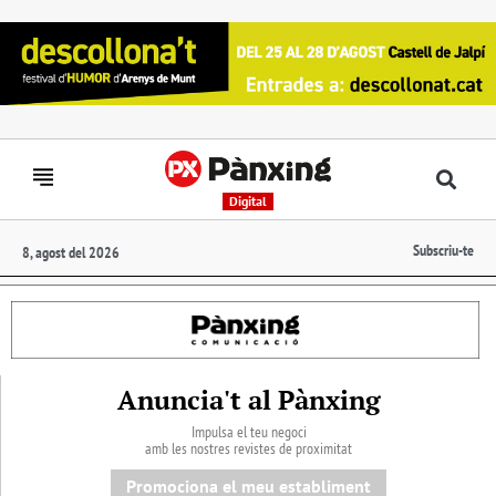
Digital
Subscriu-te
8, agost del 2026
Anuncia't al Pànxing
Impulsa el teu negoci
amb les nostres revistes de proximitat
Promociona el meu establiment