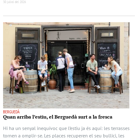
30 juliol del 2026
BERGUEDÀ
Quan arriba l’estiu, el Berguedà surt a la fresca
Hi ha un senyal inequívoc que l’estiu ja és aquí: les terrasses
tornen a omplir-se. Les places recuperen el seu bullici, les