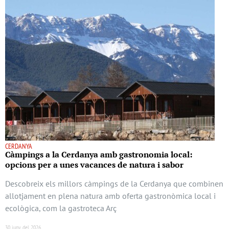
CERDANYA
Càmpings a la Cerdanya amb gastronomia local:
opcions per a unes vacances de natura i sabor
Descobreix els millors càmpings de la Cerdanya que combinen
allotjament en plena natura amb oferta gastronòmica local i
ecològica, com la gastroteca Arç
30 juny del 2026