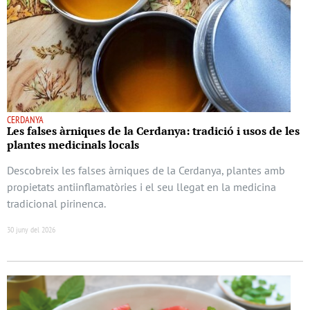
CERDANYA
Les falses àrniques de la Cerdanya: tradició i usos de les
plantes medicinals locals
Descobreix les falses àrniques de la Cerdanya, plantes amb
propietats antiinflamatòries i el seu llegat en la medicina
tradicional pirinenca.
30 juny del 2026