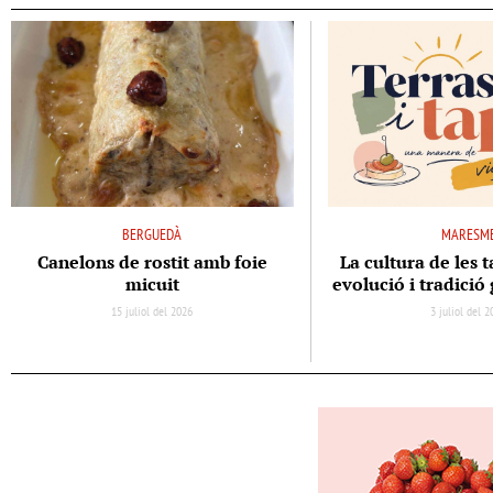
BERGUEDÀ
MARESM
Canelons de rostit amb foie
La cultura de les t
micuit
evolució i tradici
15 juliol del 2026
3 juliol del 