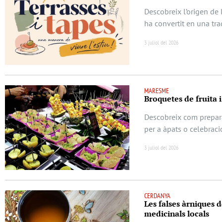
Descobreix l’origen de 
ha convertit en una tra
3 juliol del 2026
MARESME
Broquetes de fruita i
Descobreix com prepara
per a àpats o celebraci
3 juliol del 2026
CERDANYA
Les falses àrniques d
medicinals locals