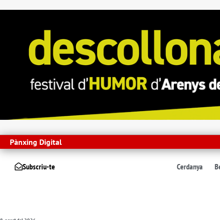
Pànxing Digital
Subscriu-te
Cerdanya
B