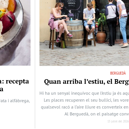
BERGUEDÀ
a: recepta
Quan arriba l’estiu, el Berg
ya
Hi ha un senyal inequívoc que l’estiu ja és aqu
Les places recuperen el seu bullici, les vore
ta i alfàbrega,
qualsevol racó a l’aire lliure es converteix en
Al Berguedà, on el paisatge conv
15 juliol del 2026