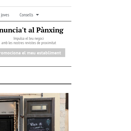
 joves
Consells
nuncia't al Pànxing
Impulsa el teu negoci
amb les nostres revistes de proximitat
romociona el meu establiment