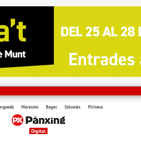
erguedà
Maresme
Bages
Solsonès
Pirineus
Digital