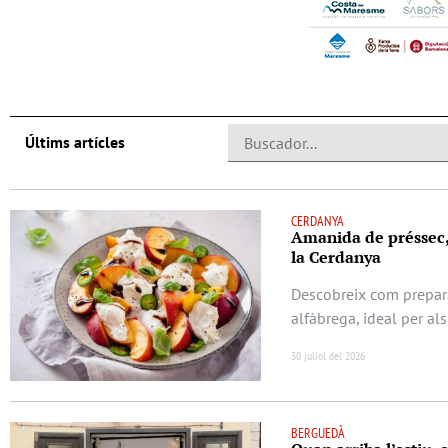
Últims artícles
CERDANYA
Amanida de préssec, b
la Cerdanya
Descobreix com prepara
alfàbrega, ideal per als
30 juliol del 2026
BERGUEDÀ