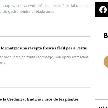
les tapes, la seva evolució i la dimensió social que les
dició gastronòmica arrelada arreu.
 formatge: una recepta fresca i fàcil per a l’estiu
r broquetes de fruita i formatge, una opció refrescant
ons.
e la Cerdanya: tradició i usos de les plantes