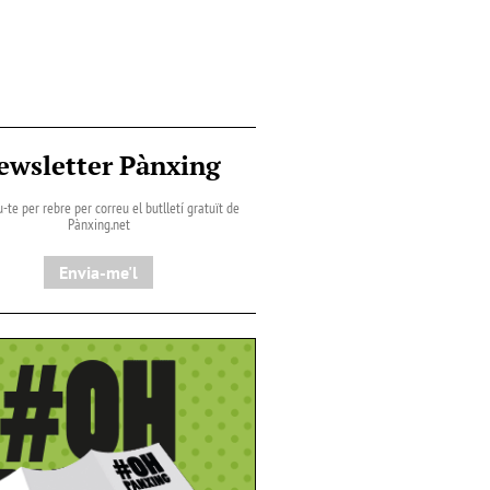
ewsletter Pànxing
-te per rebre per correu el butlletí gratuït de
Pànxing.net​
Envia-me'l