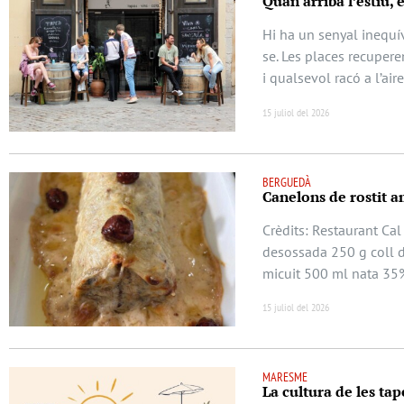
Quan arriba l’estiu, 
Hi ha un senyal inequív
se. Les places recuperen
i qualsevol racó a l’air
15 juliol del 2026
BERGUEDÀ
Canelons de rostit a
Crèdits: Restaurant Cal
desossada 250 g coll d
micuit 500 ml nata 35
15 juliol del 2026
MARESME
La cultura de les tap