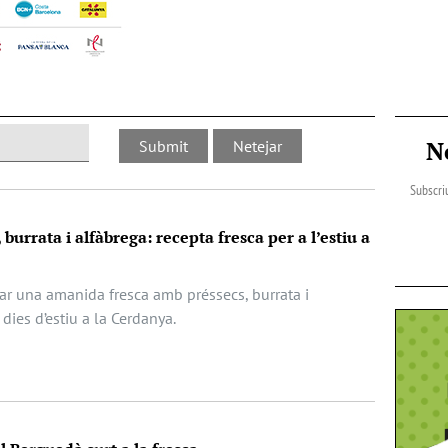
N
Subscriu
urrata i alfàbrega: recepta fresca per a l’estiu a
r una amanida fresca amb préssecs, burrata i
 dies d’estiu a la Cerdanya.