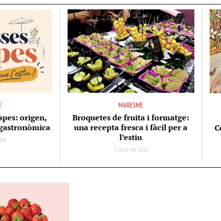
E
MARESME
apes: origen,
Broquetes de fruita i formatge:
ó gastronòmica
una recepta fresca i fàcil per a
C
l’estiu
2026
3 juliol del 2026