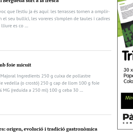
el Berguedà surt a la fresca
oc que l’estiu ja és aquí: les terrasses tornen a omplir-
 el seu bullici, les voreres s’omplen de taules i cadires
e lliure es co …
mb foie micuit
 Majoral Ingredients 250 g cuixa de pollastre
e vedella (o crostó) 250 g cap de llom 100 g foie
% MG (reduïda a 250 ml) 100 g ceba 30 …
es: origen, evolució i tradició gastronòmica