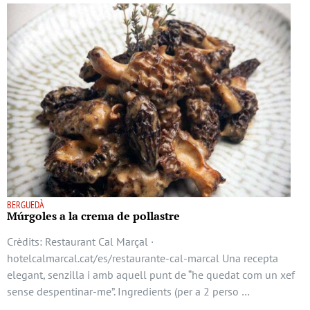
BERGUEDÀ
Múrgoles a la crema de pollastre
Crèdits: Restaurant Cal Marçal ·
hotelcalmarcal.cat/es/restaurante-cal-marcal Una recepta
elegant, senzilla i amb aquell punt de “he quedat com un xef
sense despentinar-me”. Ingredients (per a 2 perso …