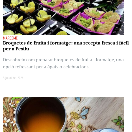
MARESME
Broquetes de fruita i formatge: una recepta fresca i fàcil
per a l’estiu
Descobreix com preparar broquetes de fruita i formatge, una
opció refrescant per a àpats o celebracions.
3 juliol del 2026