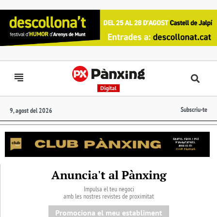
Digital
Subscriu-te
9, agost del 2026
Anuncia't al Pànxing
Impulsa el teu negoci
amb les nostres revistes de proximitat
Promociona el meu establiment