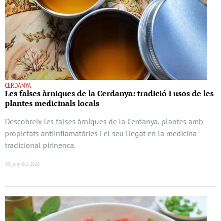
CERDANYA
Les falses àrniques de la Cerdanya: tradició i usos de les
plantes medicinals locals
Descobreix les falses àrniques de la Cerdanya, plantes amb
propietats antiinflamatòries i el seu llegat en la medicina
tradicional pirinenca.
30 juny del 2026