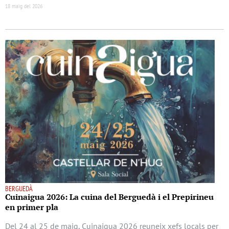
18 maig del 2026
BERGUEDÀ
Cuinaigua 2026: La cuina del Berguedà i el Prepirineu
en primer pla
Del 24 al 25 de maig, Cuinaigua 2026 reuneix xefs locals per