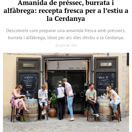
Amanida de préssec, burrata i
alfàbrega: recepta fresca per a l’estiu a
la Cerdanya
Descobreix com preparar una amanida fresca amb préssecs,
burrata i alfàbrega, ideal per als dies d’estiu a la Cerdanya.
30 juliol del 2026