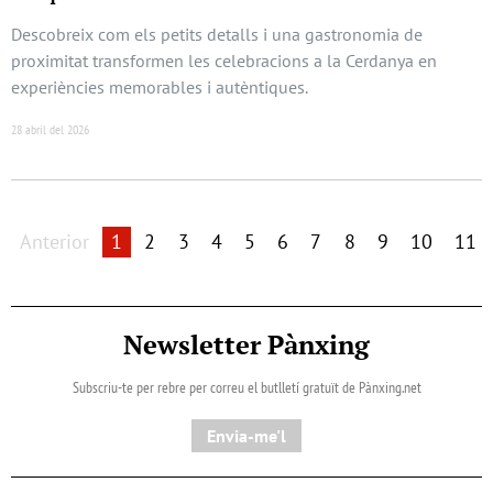
Descobreix com els petits detalls i una gastronomia de
proximitat transformen les celebracions a la Cerdanya en
experiències memorables i autèntiques.
28 abril del 2026
Anterior
1
2
3
4
5
6
7
8
9
10
11
Newsletter Pànxing
Subscriu-te per rebre per correu el butlletí gratuït de Pànxing.net​
Envia-me'l