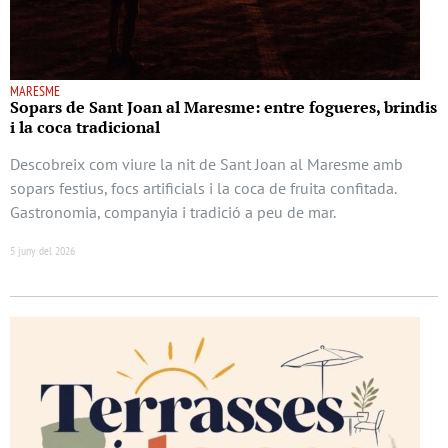
MARESME
Sopars de Sant Joan al Maresme: entre fogueres, brindis
i la coca tradicional
Descobreix com viure la nit de Sant Joan al Maresme amb
sopars festius, focs artificials i la coca de fruita confitada.
Gastronomia, companyia i tradició a peu de mar.
5 juny del 2026