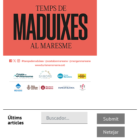
Últims
artícles