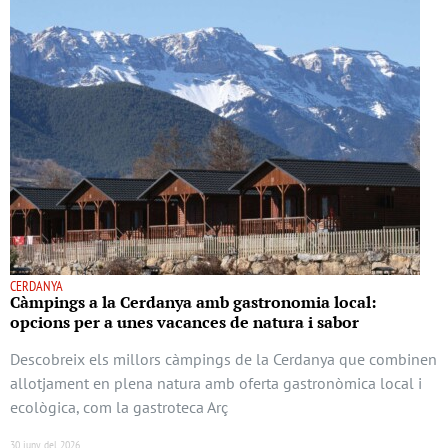
CERDANYA
Càmpings a la Cerdanya amb gastronomia local:
opcions per a unes vacances de natura i sabor
Descobreix els millors càmpings de la Cerdanya que combinen
allotjament en plena natura amb oferta gastronòmica local i
ecològica, com la gastroteca Arç
30 juny del 2026