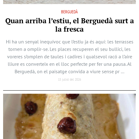
BERGUEDÀ
Quan arriba l’estiu, el Berguedà surt a
la fresca
Hi ha un senyal inequívoc que l’estiu ja és aquí: les terrasses
tornen a omplir-se. Les places recuperen el seu bullici, les
voreres s’omplen de taules i cadires i qualsevol racó a l’aire
lliure es converteix en el lloc perfecte per fer una pausa. Al
Berguedà, on el paisatge convida a viure sense pr …
15 juliol del 2026