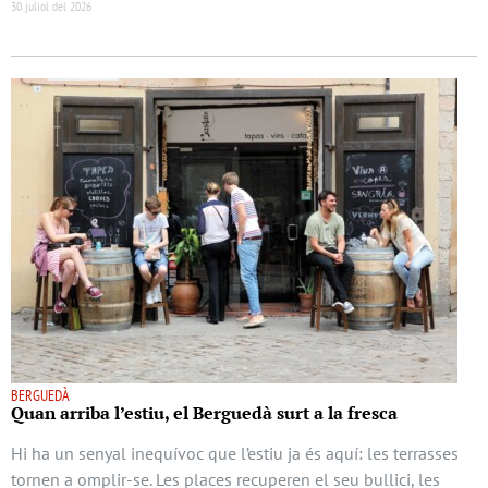
30 juliol del 2026
BERGUEDÀ
Quan arriba l’estiu, el Berguedà surt a la fresca
Hi ha un senyal inequívoc que l’estiu ja és aquí: les terrasses
tornen a omplir-se. Les places recuperen el seu bullici, les