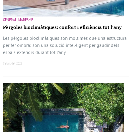
GENERAL, MARESME
Pèrgoles bioclimàtiques: confort i eficiència tot l’any
Les pèrgoles bioclimàtiques són molt més que una estructura
per fer ombra: són una solució intel·ligent per gaudir dels
espais exteriors durant tot l’any.
7 abril del 2025