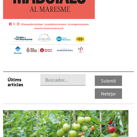
Últims
artícles