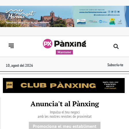
Maresme
Subscriu-te
10, agost del 2026
Anuncia't al Pànxing
Impulsa el teu negoci
amb les nostres revistes de proximitat
Promociona el meu establiment