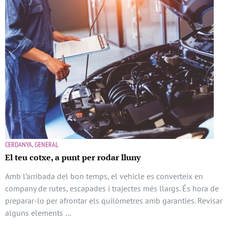
CERDANYA, GENERAL
El teu cotxe, a punt per rodar lluny
Amb l’arribada del bon temps, el vehicle es converteix en
company de rutes, escapades i trajectes més llargs. És hora de
preparar-lo per afrontar els quilòmetres amb garanties. Revisar
alguns elements …