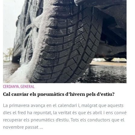
CERDANYA, GENERAL
Cal canviar els pneumàtics d’hivern pels d’estiu?
La primavera avança en el calendari i, malgrat que aquests
dies el fred ha repuntat, la veritat és que és abril i ens convé
recuperar els pneumàtics d’estiu. Tots els conductors que el
novembre passat …