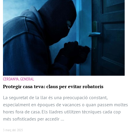
CERDANYA, GENERAL
Protegir casa teva: claus per evitar robatoris
La seguretat de la llar és una preocupació constant,
especialment en èpoques de vacances o quan passem moltes
hores fora de casa. Els lladres utilitzen tècniques cada cop
més sofisticades per accedir …
3 març del 2025