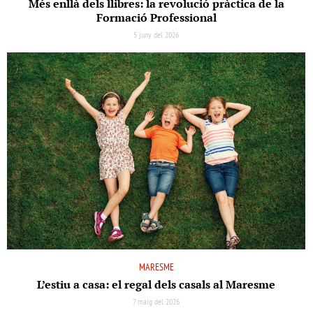
Més enllà dels llibres: la revolució pràctica de la
Formació Professional
5 juny del 2026
MARESME
L’estiu a casa: el regal dels casals al Maresme
7 maig del 2026