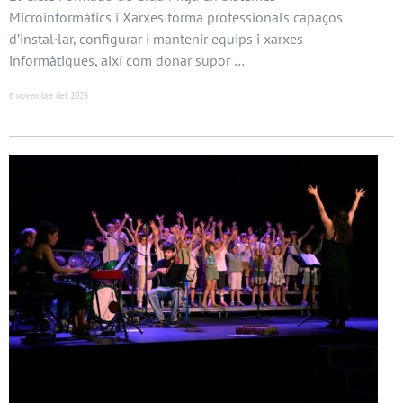
Microinformàtics i Xarxes forma professionals capaços
d’instal·lar, configurar i mantenir equips i xarxes
informàtiques, així com donar supor …
6 novembre del 2025