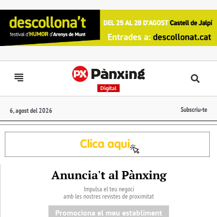
Digital
Subscriu-te
6, agost del 2026
Anuncia't al Pànxing
Impulsa el teu negoci
amb les nostres revistes de proximitat
Promociona el meu establiment