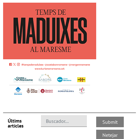
Últims
artícles