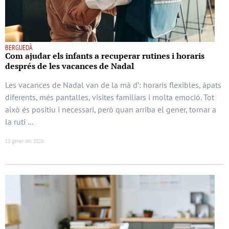
BERGUEDÀ
Com ajudar els infants a recuperar rutines i horaris
després de les vacances de Nadal
Les vacances de Nadal van de la mà d’: horaris flexibles, àpats
diferents, més pantalles, visites familiars i molta emoció. Tot
això és positiu i necessari, però quan arriba el gener, tornar a
la ruti …
13 gener del 2026