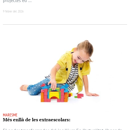
projectes ed …
9 febrer del 2026
MARESME
Més enllà de les extraescolars: